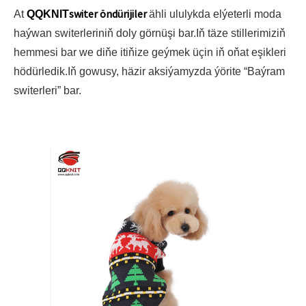
switer öndürijiler
At
QQKNIT
ähli ululykda elýeterli moda
haýwan switerleriniň doly görnüşi bar.Iň täze stillerimiziň
hemmesi bar we diňe itiňize geýmek üçin iň oňat eşikleri
hödürledik.Iň gowusy, häzir aksiýamyzda ýörite “Baýram
switerleri” bar.