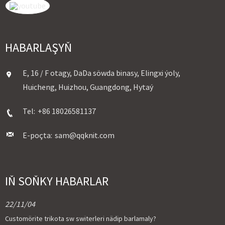
HABARLAŞYŇ
E, 16 / F otagy, DaDa söwda binasy, Elingxi ýoly,
Huicheng, Huizhou, Guangdong, Hytaý
Tel:
+86 18026581137
E-poçta:
sam@qqknit.com
IŇ SOŇKY HABARLAR
22/11/04
Customörite trikota sw switerleri nädip barlamaly?