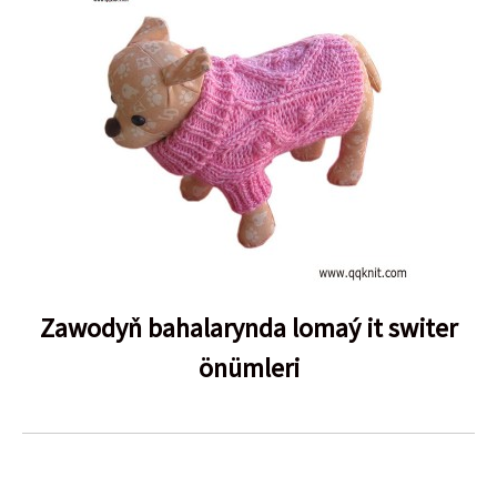
Zawodyň bahalarynda lomaý it switer
önümleri