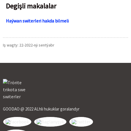
Degişli makalalar
Haýwan switerleri hakda bilmeli
Iş wagty: 22-2022-nji sentýabr
GOODAO @ 2022 ALhli hukuklar goralandyr