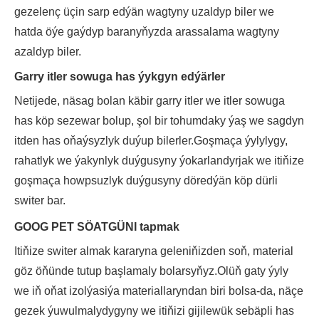
gezelenç üçin sarp edýän wagtyny uzaldyp biler we
hatda öýe gaýdyp baranyňyzda arassalama wagtyny
azaldyp biler.
Garry itler sowuga has ýykgyn edýärler
Netijede, näsag bolan käbir garry itler we itler sowuga
has köp sezewar bolup, şol bir tohumdaky ýaş we sagdyn
itden has oňaýsyzlyk duýup bilerler.Goşmaça ýylylygy,
rahatlyk we ýakynlyk duýgusyny ýokarlandyrjak we itiňize
goşmaça howpsuzlyk duýgusyny döredýän köp dürli
switer bar.
GOOG PET SÖATGÜNI tapmak
Itiňize switer almak kararyna geleniňizden soň, material
göz öňünde tutup başlamaly bolarsyňyz.Olüň gaty ýyly
we iň oňat izolýasiýa materiallaryndan biri bolsa-da, näçe
gezek ýuwulmalydygyny we itiňizi gijilewük sebäpli has