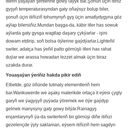
itleriň ýaşaýan şertlerine gowy laýyk däl.Şonuň üçin itiňiz
gyşyň temperaturasyndan gaty oňaýsyz bolup biler,
şonuň üçin itiňiziň tohumynyň gyş üçin amatlydygyna göz
aýlap bilersiňiz.Mundan başga-da, käbir itler has sowuk
aýlarda gaty gysga wagtlap daşary çykýarlar - işini
dowam etdirip, soň bolsa öýlerine gaýdýarlar.Lighteňil
switer, adatça has ýeňil palto görnüşli itleri has rahat
duýar we arassa howadan lezzet almak üçin biraz
uzakda durar.
Youaşaýan ýeriňiz hakda pikir ediň
Elbetde, göz öňünde tutmaly elementleriň hem
bar.Wankuwerde we aşaky materikde ortaça it eýesi çygly
garyň we ýagyşyň pyýada ýöremek we öýe gaýdyp
gelmek manysyny gaty gowy bilýär.Rainagyş
enjamlarynyň ýa-da switerleriň bir görnüşi diňe itiňizi
gezelençde ýyly saklaman, eýsem itiňiziň hem sagdyn