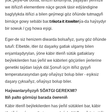
ýok.Şeýle-de bolsa, itiňiziň tohumyna, ýaşaýan ýeriňize
we itiňiziň elementlere näçe gezek täsir edýändigine
baglylykda itiňizi a bilen geýmegi göz öňünde tutmagyň
trikota it it
birnäçe gowy sebäbi bar.
switer
ýa-da haýsydyr
bir sowuk / çyg howa eşigi.
Eger-de siz henizem diwarda bolsaňyz, şuny göz öňünde
tutuň: Elbetde, itler öz daşarky gatlak ulgamy bilen
enjamlaşdyrylan, ýöne käbir itleriň sütük gatlaklary
beýlekilerden has ýeňil we käbirleri göçürilen ýerlerine
genetiki taýdan laýyk däl.Şonuň üçin itiňiz gyşyň
temperaturasyndan gaty oňaýsyz bolup biler - eşiksiz
daşary çyksaňyz, oňaýsyz bolup biler.
Haýwanlaryňyzyň SÖATGI GEREKMI?
Itiň palto görnüşi barada öwreniň
Käbir itleriň beýlekilerden has ýeňil sütükleri bar, käbir