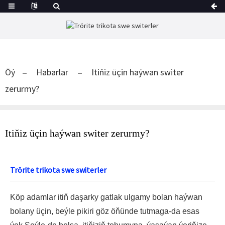
Öý
Habarlar
Itiňiz üçin haýwan switer
zerurmy?
Itiňiz üçin haýwan switer zerurmy?
Trörite trikota swe switerler
Köp adamlar itiň daşarky gatlak ulgamy bolan haýwan
bolany üçin, beýle pikiri göz öňünde tutmaga-da esas