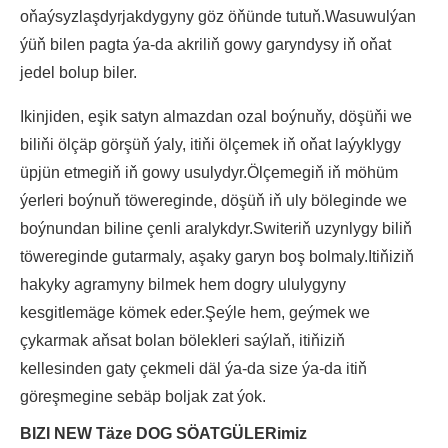
oňaýsyzlaşdyrjakdygyny göz öňünde tutuň.Wasuwulýan
ýüň bilen pagta ýa-da akriliň gowy garyndysy iň oňat
jedel bolup biler.
Ikinjiden, eşik satyn almazdan ozal boýnuňy, döşüňi we
biliňi ölçäp görşüň ýaly, itiňi ölçemek iň oňat laýyklygy
üpjün etmegiň iň gowy usulydyr.Ölçemegiň iň möhüm
ýerleri boýnuň töwereginde, döşüň iň uly böleginde we
boýnundan biline çenli aralykdyr.Switeriň uzynlygy biliň
töwereginde gutarmaly, aşaky garyn boş bolmaly.Itiňiziň
hakyky agramyny bilmek hem dogry ululygyny
kesgitlemäge kömek eder.Şeýle hem, geýmek we
çykarmak aňsat bolan bölekleri saýlaň, itiňiziň
kellesinden gaty çekmeli däl ýa-da size ýa-da itiň
göreşmegine sebäp boljak zat ýok.
BIZI NEW Täze DOG SÖATGÜLERimiz