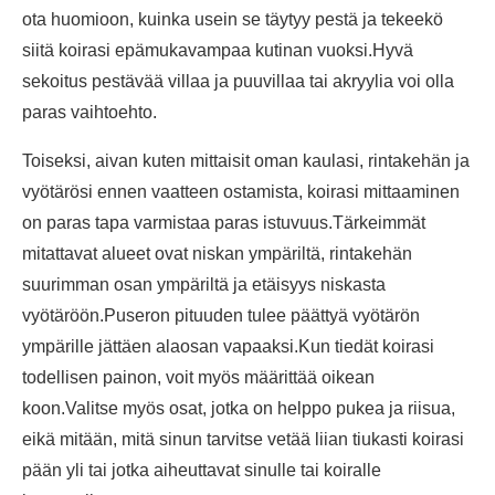
ota huomioon, kuinka usein se täytyy pestä ja tekeekö
siitä koirasi epämukavampaa kutinan vuoksi.Hyvä
sekoitus pestävää villaa ja puuvillaa tai akryylia voi olla
paras vaihtoehto.
Toiseksi, aivan kuten mittaisit oman kaulasi, rintakehän ja
vyötärösi ennen vaatteen ostamista, koirasi mittaaminen
on paras tapa varmistaa paras istuvuus.Tärkeimmät
mitattavat alueet ovat niskan ympäriltä, ​​rintakehän
suurimman osan ympäriltä ja etäisyys niskasta
vyötäröön.Puseron pituuden tulee päättyä vyötärön
ympärille jättäen alaosan vapaaksi.Kun tiedät koirasi
todellisen painon, voit myös määrittää oikean
koon.Valitse myös osat, jotka on helppo pukea ja riisua,
eikä mitään, mitä sinun tarvitse vetää liian tiukasti koirasi
pään yli tai jotka aiheuttavat sinulle tai koiralle