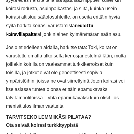
syytä edes harkita tällaista ajatusta.Riippuen kuitenkin
koirasi rodusta, asuinpaikastasi ja siitä, kuinka usein
koirasi altistuu sääolosuhteille, on useita erittäin hyviä
neulottu
syitä harkita koirasi varustamista
koira
villapaita
tai jonkinlainen kylmän/märän sään asu.
Jos olet edelleen aidalla, harkitse tätä: Toki, koirat on
varustettu omalla ulkoisella kerrosjärjestelmällään, mutta
joillakin koirilla on vaaleammat turkkikerrokset kuin
toisilla, ja jotkut eivät ole geneettisesti sopivia
ympäristöihin, joissa ne ovat siirrettyinä.Joten koirasi voi
itse asiassa tuntea olonsa erittäin epämukavaksi
talvilämpötiloissa – yhtä epämukavaksi kuin olisit, jos
menisit ulos ilman vaatteita.
TARVITSEKO LEMMIIKÄSI PILATAA?
Ota selvää koirasi turkkityypistä