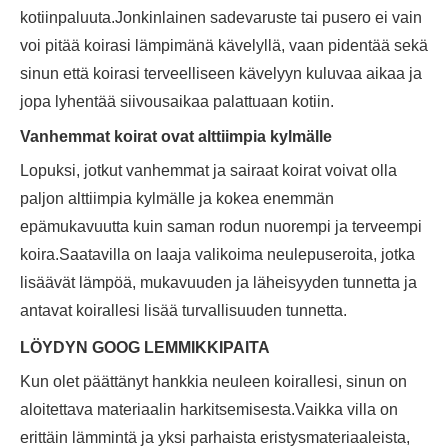
kotiinpaluuta.Jonkinlainen sadevaruste tai pusero ei vain
voi pitää koirasi lämpimänä kävelyllä, vaan pidentää sekä
sinun että koirasi terveelliseen kävelyyn kuluvaa aikaa ja
jopa lyhentää siivousaikaa palattuaan kotiin.
Vanhemmat koirat ovat alttiimpia kylmälle
Lopuksi, jotkut vanhemmat ja sairaat koirat voivat olla
paljon alttiimpia kylmälle ja kokea enemmän
epämukavuutta kuin saman rodun nuorempi ja terveempi
koira.Saatavilla on laaja valikoima neulepuseroita, jotka
lisäävät lämpöä, mukavuuden ja läheisyyden tunnetta ja
antavat koirallesi lisää turvallisuuden tunnetta.
LÖYDYN GOOG LEMMIKKIPAITA
Kun olet päättänyt hankkia neuleen koirallesi, sinun on
aloitettava materiaalin harkitsemisesta.Vaikka villa on
erittäin lämmintä ja yksi parhaista eristysmateriaaleista,