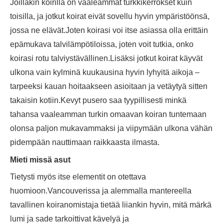
Joillakin koirilla on vaaleammat turkkikerrokset kuin
toisilla, ja jotkut koirat eivät sovellu hyvin ympäristöönsä,
jossa ne elävät.Joten koirasi voi itse asiassa olla erittäin
epämukava talvilämpötiloissa, joten voit tutkia, onko
koirasi rotu talviystävällinen.Lisäksi jotkut koirat käyvät
ulkona vain kylminä kuukausina hyvin lyhyitä aikoja –
tarpeeksi kauan hoitaakseen asioitaan ja vetäytyä sitten
takaisin kotiin.Kevyt pusero saa tyypillisesti minkä
tahansa vaaleamman turkin omaavan koiran tuntemaan
olonsa paljon mukavammaksi ja viipymään ulkona vähän
pidempään nauttimaan raikkaasta ilmasta.
Mieti missä asut
Tietysti myös itse elementit on otettava
huomioon.Vancouverissa ja alemmalla mantereella
tavallinen koiranomistaja tietää liiankin hyvin, mitä märkä
lumi ja sade tarkoittivat kävelyä ja