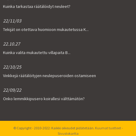
Kuinka tarkastaa räätälöidyt neuleet?
22/11/03
Tekijät on otettava huomioon mukautetussa K...
22.10.27
Kuinka valita mukautettu villapaita B...
22/10/25
Vinkkejä räätälöityjen neulepuseroiden ostamiseen
22/09/22
Onko lemmikkipusero koirallesi välttämätön?
© Copyright - 2010-2022: Kaikki oikeudet pidätetään.
Kuumat tuotteet
-
Sivustokartta