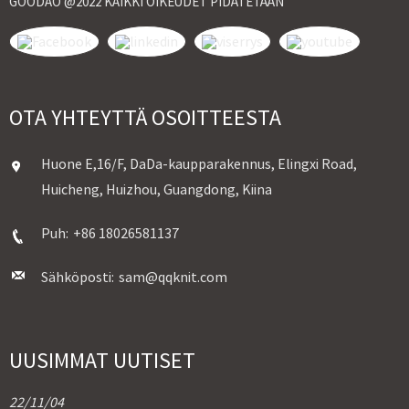
GOODAO @2022 KAIKKI OIKEUDET PIDÄTETÄÄN
OTA YHTEYTTÄ OSOITTEESTA
Huone E,16/F, DaDa-kaupparakennus, Elingxi Road,
Huicheng, Huizhou, Guangdong, Kiina
Puh:
+86 18026581137
Sähköposti:
sam@qqknit.com
UUSIMMAT UUTISET
22/11/04