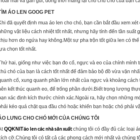
thoải mái và gần gũi, đồng thời mang lại cho chú chó của bạn c
TÌM ÁO LEN GOOG PET
Khi đã quyết định mua áo len cho chó, bạn cần bắt đầu xem xét c
những vật liệu cách nhiệt tốt nhất, nhưng hãy tính đến tần suất 
chịu hơn do ngứa hay không.Một sự pha trộn tốt giữa len có thể 
lựa chọn tốt nhất.
Thứ hai, giống như việc bạn đo cổ, ngực và eo của chính mình 
chú chó của bạn là cách tốt nhất để đảm bảo bộ đồ vừa vặn nhấ
quanh cổ, xung quanh phần lớn nhất của ngực và khoảng cách t
nên kết thúc quanh eo, để trống phần dưới.Biết trọng lượng thự
bạn xác định kích thước chính xác.Ngoài ra, hãy chọn những m
phải kéo quá chặt qua đầu chó hoặc khiến bạn hoặc chó phải vật
ÁO LƯNG CHO CHÓ MỚI CỦA CHÚNG TÔI
áo len các nhà sản xuất
At
QQKNIT
chúng tôi có đầy đủ các loại á
kích cỡ.Chúng tôi có tất cả các phong cách mới nhất và chúng 