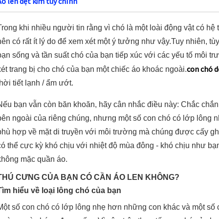
Áo len dệt kim tùy chỉnh
Trong khi nhiều người tin rằng vì chó là một loài động vật có hệ
nên có rất ít lý do để xem xét một ý tưởng như vậy.Tuy nhiên, t
bạn sống và tần suất chó của bạn tiếp xúc với các yếu tố môi t
con chó d
xét trang bị cho chó của bạn một chiếc áo khoác ngoài.
thời tiết lạnh / ẩm ướt.
Nếu bạn vẫn còn băn khoăn, hãy cân nhắc điều này: Chắc chắn r
bên ngoài của riêng chúng, nhưng một số con chó có lớp lông
phù hợp về mặt di truyền với môi trường mà chúng được cấy ghép
có thể cực kỳ khó chịu với nhiệt độ mùa đông - khó chịu như bạ
không mặc quần áo.
THÚ CƯNG CỦA BẠN CÓ CẦN ÁO LEN KHÔNG?
Tìm hiểu về loại lông chó của bạn
Một số con chó có lớp lông nhẹ hơn những con khác và một số c