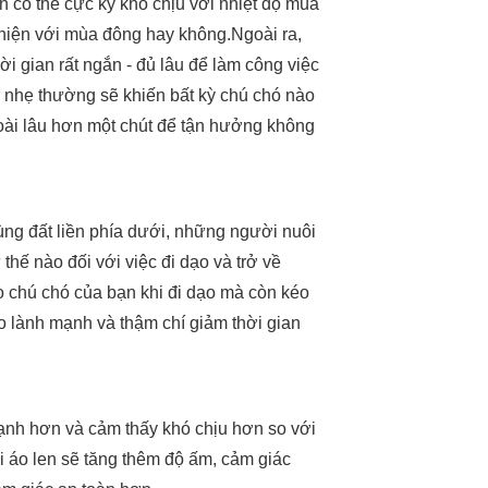
n có thể cực kỳ khó chịu với nhiệt độ mùa
 thiện với mùa đông hay không.Ngoài ra,
ời gian rất ngắn - đủ lâu để làm công việc
n nhẹ thường sẽ khiến bất kỳ chú chó nào
oài lâu hơn một chút để tận hưởng không
ng đất liền phía dưới, những người nuôi
thế nào đối với việc đi dạo và trở về
o chú chó của bạn khi đi dạo mà còn kéo
o lành mạnh và thậm chí giảm thời gian
lạnh hơn và cảm thấy khó chịu hơn so với
 áo len sẽ tăng thêm độ ấm, cảm giác