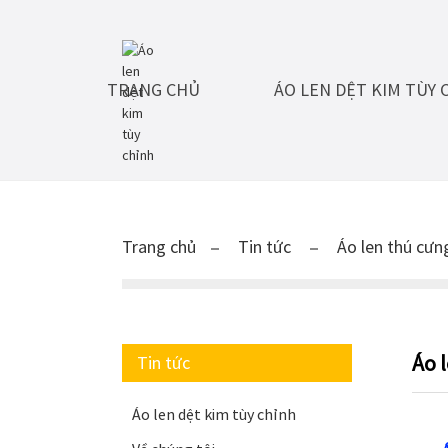
TRANG CHỦ
ÁO LEN DỆT KIM TÙY 
Trang chủ
Tin tức
Áo len thú cưn
Áo 
Tin tức
Áo len dệt kim tùy chỉnh