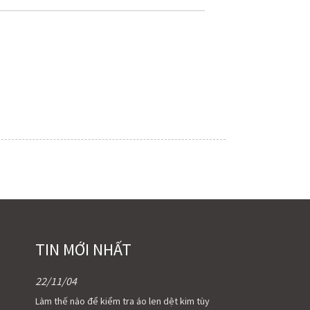
TIN MỚI NHẤT
22/11/04
Làm thế nào để kiểm tra áo len dệt kim tùy