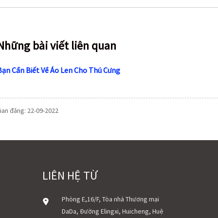
Những bài viết liên quan
Bạn Cần Biết Về Áo Len Cho Thú Cưng
ian đăng: 22-09-2022
LIÊN HỆ TỪ
Phòng E,16/F, Tòa nhà Thương mại
DaDa, Đường Elingxi, Huicheng, Huệ