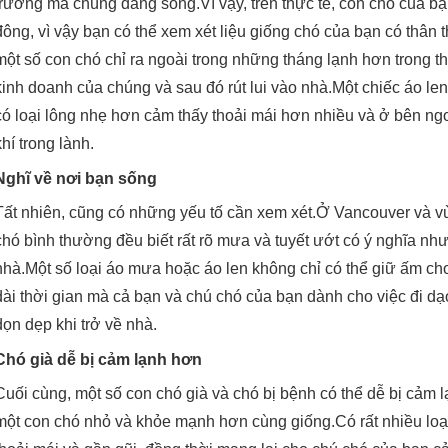
trường mà chúng đang sống.Vì vậy, trên thực tế, con chó của bạ
đông, vì vậy bạn có thể xem xét liệu giống chó của bạn có thân
một số con chó chỉ ra ngoài trong những tháng lạnh hơn trong th
kinh doanh của chúng và sau đó rút lui vào nhà.Một chiếc áo le
có loại lông nhẹ hơn cảm thấy thoải mái hơn nhiều và ở bên ng
khí trong lành.
Nghĩ về nơi bạn sống
Tất nhiên, cũng có những yếu tố cần xem xét.Ở Vancouver và vù
chó bình thường đều biết rất rõ mưa và tuyết ướt có ý nghĩa như 
nhà.Một số loại áo mưa hoặc áo len không chỉ có thể giữ ấm ch
dài thời gian mà cả bạn và chú chó của bạn dành cho việc đi dạ
dọn dẹp khi trở về nhà.
Chó già dễ bị cảm lạnh hơn
Cuối cùng, một số con chó già và chó bị bệnh có thể dễ bị cảm 
một con chó nhỏ và khỏe mạnh hơn cùng giống.Có rất nhiều loại