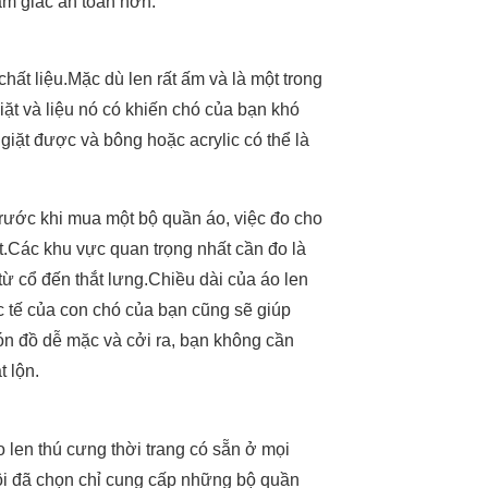
ảm giác an toàn hơn.
hất liệu.Mặc dù len rất ấm và là một trong
giặt và liệu nó có khiến chó của bạn khó
giặt được và bông hoặc acrylic có thể là
trước khi mua một bộ quần áo, việc đo cho
t.Các khu vực quan trọng nhất cần đo là
ừ cổ đến thắt lưng.Chiều dài của áo len
c tế của con chó của bạn cũng sẽ giúp
ón đồ dễ mặc và cởi ra, bạn không cần
 lộn.
o len thú cưng thời trang có sẵn ở mọi
tôi đã chọn chỉ cung cấp những bộ quần