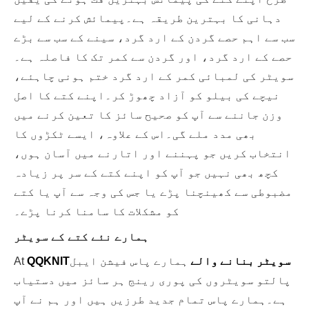
دہانی کا بہترین طریقہ ہے۔پیمائش کرنے کے لیے
سب سے اہم حصے گردن کے ارد گرد، سینے کے سب سے بڑے
حصے کے ارد گرد، اور گردن سے کمر تک کا فاصلہ ہے۔
سویٹر کی لمبائی کمر کے ارد گرد ختم ہونی چاہئے،
نیچے کی بیلو کو آزاد چھوڑ کر۔اپنے کتے کا اصل
وزن جاننے سے آپ کو صحیح سائز کا تعین کرنے میں
بھی مدد ملے گی۔اس کے علاوہ، ایسے ٹکڑوں کا
انتخاب کریں جو پہننے اور اتارنے میں آسان ہوں،
کچھ بھی نہیں جو آپ کو اپنے کتے کے سر پر زیادہ
مضبوطی سے کھینچنا پڑے یا جس کی وجہ سے آپ یا کتے
کو مشکلات کا سامنا کرنا پڑے۔
ہمارے نئے کتے کے سویٹر
سویٹر بنانے والے
ہمارے پاس فیشن ایبل
QQKNIT
At
پالتو سویٹروں کی پوری رینج ہر سائز میں دستیاب
ہے۔ہمارے پاس تمام جدید طرزیں ہیں اور ہم نے آپ