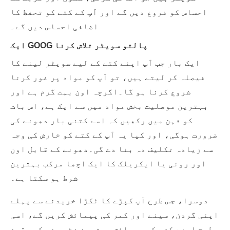
احساس کو فروغ دیں گے اور آپ کے کتے کو تحفظ کا
اضافی احساس دیں گے۔
ایک GOOG پالتو سویٹر تلاش کرنا
ایک بار جب آپ اپنے کتے کے لیے سویٹر لینے کا
فیصلہ کر لیتے ہیں، تو آپ کو مواد پر غور کرنا
شروع کرنا ہو گا۔اگرچہ اون بہت گرم ہے اور
بہترین موصلیت بخش مواد میں سے ایک ہے، اس بات
کو ذہن میں رکھیں کہ اسے کتنی بار دھونے کی
ضرورت ہوگی، اور کیا یہ آپ کے کتے کو خارش کی وجہ
سے زیادہ تکلیف دہ بنا دے گی۔دھونے کے قابل اون
اور روئی یا ایکریلک کا ایک اچھا مرکب بہترین
شرط ہو سکتا ہے۔
دوسرا، جس طرح آپ کپڑے کا ٹکڑا خریدنے سے پہلے
اپنی گردن، سینے اور کمر کی پیمائش کریں گے، اسی
طرح اپنے کتے کی پیمائش بہترین فٹ ہونے کی یقین