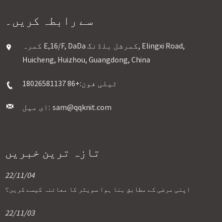
سے رابطہ کریں۔
کمرہ E,16/F, DaDa کمرشل بلڈنگ, Elingxi Road,
Huicheng, Huizhou, Guangdong, China
ٹیلی فون:
+86 18026581137
sam@qqknit.com
ای میل:
تازہ ترین خبریں
22/11/04
اپنی مرضی کے مطابق بنا ہوا سویٹر کا معائنہ کیسے کریں؟
22/11/03