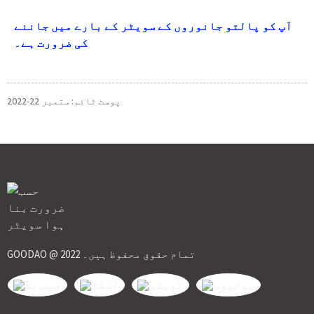
آپ کو پالتو جانوروں کے سویٹر کے بارے میں جاننے
کی ضرورت ہے۔
پوسٹ ٹائم: ستمبر 22-2022
GOODAO @ 2022 تمام حقوق محفوظ ہیں۔