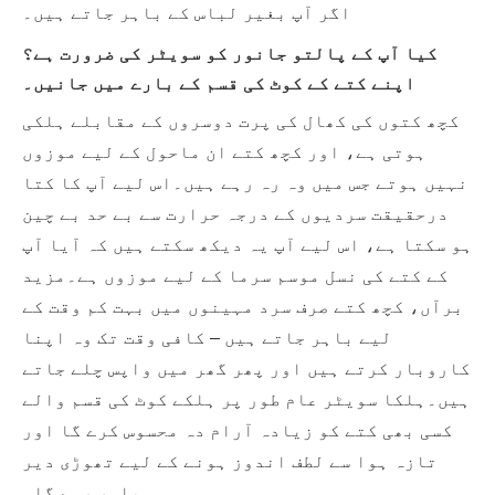
اگر آپ بغیر لباس کے باہر جاتے ہیں۔
کیا آپ کے پالتو جانور کو سویٹر کی ضرورت ہے؟
اپنے کتے کے کوٹ کی قسم کے بارے میں جانیں۔
کچھ کتوں کی کھال کی پرت دوسروں کے مقابلے ہلکی
ہوتی ہے، اور کچھ کتے ان ماحول کے لیے موزوں
نہیں ہوتے جس میں وہ رہ رہے ہیں۔اس لیے آپ کا کتا
درحقیقت سردیوں کے درجہ حرارت سے بے حد بے چین
ہو سکتا ہے، اس لیے آپ یہ دیکھ سکتے ہیں کہ آیا آپ
کے کتے کی نسل موسم سرما کے لیے موزوں ہے۔مزید
برآں، کچھ کتے صرف سرد مہینوں میں بہت کم وقت کے
لیے باہر جاتے ہیں – کافی وقت تک وہ اپنا
کاروبار کرتے ہیں اور پھر گھر میں واپس چلے جاتے
ہیں۔ہلکا سویٹر عام طور پر ہلکے کوٹ کی قسم والے
کسی بھی کتے کو زیادہ آرام دہ محسوس کرے گا اور
تازہ ہوا سے لطف اندوز ہونے کے لیے تھوڑی دیر
باہر رہے گا۔