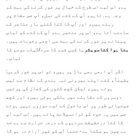
ہے، اس لیے اس طرح کے خیال پر غور کرنے کی بہت کم
وجہ ہے۔تاہم، آپ کے کتے کی نسل، آپ جس مقام پر
رہتے ہیں، اور آپ کا کتا کتنی بار عناصر کے
سامنے آتا ہے، اس پر منحصر ہے، آپ کے کتے کو لباس
پہنانے پر غور کرنے کی بہت سی اچھی وجوہات ہیں۔
بنا ہوا کتا
سویٹر
یا کسی قسم کا سرد/گیلے موسم کا
لباس۔
اگر آپ ابھی بھی باڑ پر ہیں، تو اس پر غور کریں:
یقیناً، کتے اپنے بیرونی تہہ بندی کے نظام سے لیس
ہوتے ہیں، لیکن کچھ کتوں کی کھال کی پرتیں
دوسروں کے مقابلے میں ہلکی ہوتی ہیں، اور کچھ
جینیاتی طور پر اس ماحول کے لیے موزوں نہیں ہوتے
جس میں وہ خود کو ٹرانسپلانٹ پاتے ہیں۔اس لیے آپ
کا کتا درحقیقت سردیوں کے درجہ حرارت سے بے حد
بے چین ہو سکتا ہے - جتنا آپ کو غیر آرام دہ ہو گا