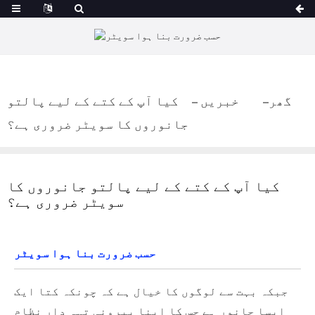
گھر
خبریں
کیا آپ کے کتے کے لیے پالتو
جانوروں کا سویٹر ضروری ہے؟
کیا آپ کے کتے کے لیے پالتو جانوروں کا
سویٹر ضروری ہے؟
حسب ضرورت بنا ہوا سویٹر
جبکہ بہت سے لوگوں کا خیال ہے کہ چونکہ کتا ایک
ایسا جانور ہے جس کا اپنا بیرونی تہہ دار نظام