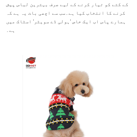
کے کتے کو تیار کرنے کے لیے صرف بہترین لباس پیش
کرنے کا انتخاب کیا ہے۔سب سے اچھی بات یہ ہے کہ
ہمارے پاس اب ایک خاص 'ہولی ڈے سویٹر' اسٹاک میں
ہے۔