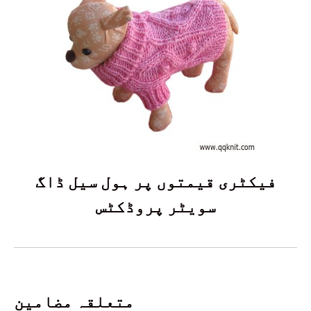
فیکٹری قیمتوں پر ہول سیل ڈاگ
سویٹر پروڈکٹس
متعلقہ مضامین