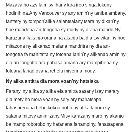
Mazava ho azy fa misy ihany koa ireo singa tokony
hodinihina.Any Vancouver sy any amin'ny tanibe ambany,
fantatry ny tompon'alika salantsalany tsara ny dikan'ny
hoe mandeha an-tongotra sy mody ny orana mando.Ny
karazana fiakanjo orana na akanjo ba dia tsy vitan'ny hoe
mitazona ny alikanao mafana mandritra ny dia an-
tongotra fa manitatra ny fotoana lanin'ny alikanao amin'ny
dia an-tongotra ara-pahasalamana ary mampihena ny
fotoana fanadiovana rehefa miverina mody.
Ny alika antitra dia mora voan'ny hatsiaka
Farany, ny alika sy alika efa antitra sasany izay marary
dia mety ho mora voan'ny sery ary mahatsapa
fahasorenana bebe kokoa noho ny alika tanora sy
salama mitovy amin'izany.Misy karazany maro ny akanjo
ba mampiroborobo ny hafanana fanampiny, fahatsapana