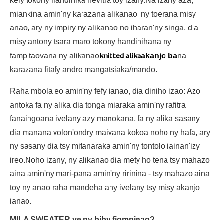
kely tokony handinika hevitra toy izany.Na izany aza,
miankina amin'ny karazana alikanao, ny toerana misy
anao, ary ny impiry ny alikanao no iharan'ny singa, dia
misy antony tsara maro tokony handinihana ny
knitted alika
fampitaovana ny alikanao
akanjo ba
na
karazana fitafy andro mangatsiaka/mando.
Raha mbola eo amin'ny fefy ianao, dia diniho izao: Azo
antoka fa ny alika dia tonga miaraka amin'ny rafitra
fanaingoana ivelany azy manokana, fa ny alika sasany
dia manana volon'ondry maivana kokoa noho ny hafa, ary
ny sasany dia tsy mifanaraka amin'ny tontolo iainan'izy
ireo.Noho izany, ny alikanao dia mety ho tena tsy mahazo
aina amin'ny mari-pana amin'ny ririnina - tsy mahazo aina
toy ny anao raha mandeha any ivelany tsy misy akanjo
ianao.
MILA SWEATER ve ny biby fiompinao?