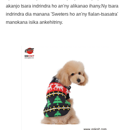
akanjo tsara indrindra ho an'ny alikanao ihany.Ny tsara
indrindra dia manana 'Sweters ho an'ny fialan-tsasatra'
manokana isika ankehitriny.