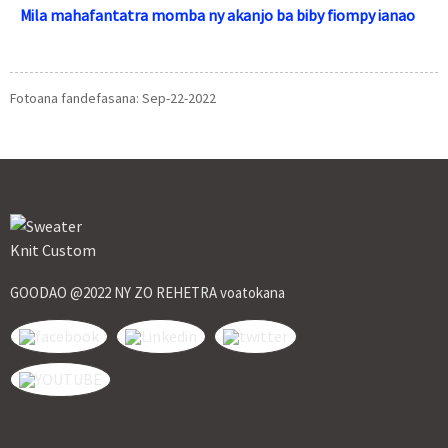
Mila mahafantatra momba ny akanjo ba biby fiompy ianao
Fotoana fandefasana: Sep-22-2022
GOODAO @2022 NY ZO REHETRA voatokana