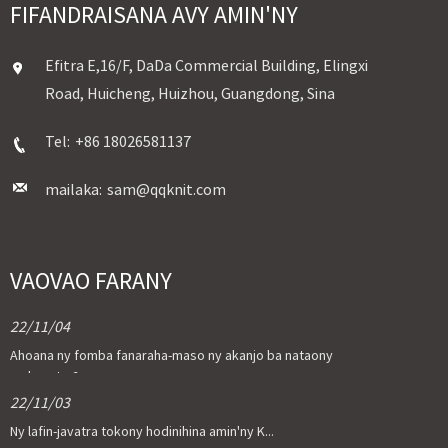
FIFANDRAISANA AVY AMIN'NY
Efitra E,16/F, DaDa Commercial Building, Elingxi
Road, Huicheng, Huizhou, Guangdong, Sina
Tel:
+86 18026581137
mailaka:
sam@qqknit.com
VAOVAO FARANY
22/11/04
Ahoana ny fomba fanaraha-maso ny akanjo ba nataony
mahazatra?
22/11/03
Ny lafin-javatra tokony hodinihina amin'ny K...