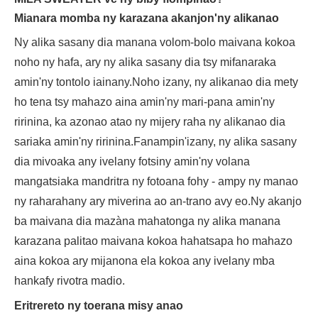
Mianara momba ny karazana akanjon'ny alikanao
Ny alika sasany dia manana volom-bolo maivana kokoa
noho ny hafa, ary ny alika sasany dia tsy mifanaraka
amin'ny tontolo iainany.Noho izany, ny alikanao dia mety
ho tena tsy mahazo aina amin'ny mari-pana amin'ny
ririnina, ka azonao atao ny mijery raha ny alikanao dia
sariaka amin'ny ririnina.Fanampin'izany, ny alika sasany
dia mivoaka any ivelany fotsiny amin'ny volana
mangatsiaka mandritra ny fotoana fohy - ampy ny manao
ny raharahany ary miverina ao an-trano avy eo.Ny akanjo
ba maivana dia mazàna mahatonga ny alika manana
karazana palitao maivana kokoa hahatsapa ho mahazo
aina kokoa ary mijanona ela kokoa any ivelany mba
hankafy rivotra madio.
Eritrereto ny toerana misy anao