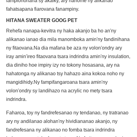
fampiononana sy akaiky, ary hanome ny alikanao
fahatsapana fiarovana fanampiny.
HITANA SWEATER GOOG PET
Rehefa nanapa-kevitra ny haka akanjo ba ho an'ny
alikanao ianao dia mila manomboka amin'ny fandinihana
ny fitaovana.Na dia mafana be aza ny volon'ondry ary
iray amin'ireo fitaovana tsara indrindra amin'ny insulation,
dia diniho hoe impiry izy no tokony hosasana, ary na
hahatonga ny alikanao tsy hahazo aina kokoa noho ny
mangidihidy.Ny fampifangaroana tsara amin'ny
volon'ondry sy landihazo na acrylic no mety tsara
indrindra.
Faharoa, toy ny fandrefesanao ny tendanao, ny tratranao
ary ny andilanao alohan'ny hividiananao akanjo, ny
fandrefesana ny alikanao no fomba tsara indrindra