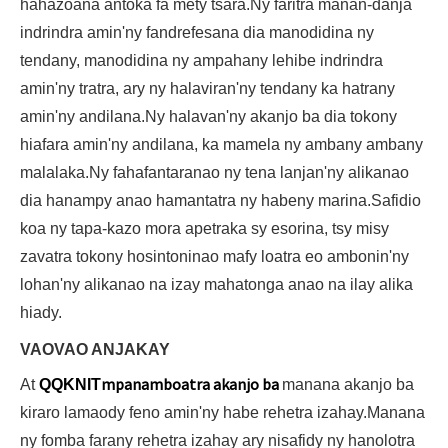
hahazoana antoka fa mety tsara.Ny faritra manan-danja
indrindra amin'ny fandrefesana dia manodidina ny
tendany, manodidina ny ampahany lehibe indrindra
amin'ny tratra, ary ny halaviran'ny tendany ka hatrany
amin'ny andilana.Ny halavan'ny akanjo ba dia tokony
hiafara amin'ny andilana, ka mamela ny ambany ambany
malalaka.Ny fahafantaranao ny tena lanjan'ny alikanao
dia hanampy anao hamantatra ny habeny marina.Safidio
koa ny tapa-kazo mora apetraka sy esorina, tsy misy
zavatra tokony hosintoninao mafy loatra eo ambonin'ny
lohan'ny alikanao na izay mahatonga anao na ilay alika
hiady.
VAOVAO ANJAKAY
mpanamboatra akanjo ba
At
QQKNIT
manana akanjo ba
kiraro lamaody feno amin'ny habe rehetra izahay.Manana
ny fomba farany rehetra izahay ary nisafidy ny hanolotra