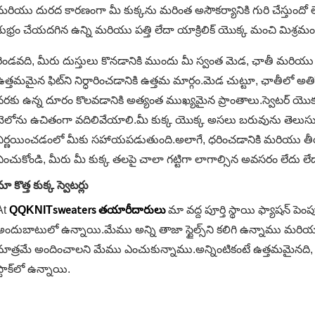
మరియు దురద కారణంగా మీ కుక్కను మరింత అసౌకర్యానికి గురి చేస్తుందో లే
శుభ్రం చేయదగిన ఉన్ని మరియు పత్తి లేదా యాక్రిలిక్ యొక్క మంచి మిశ్రమ
రెండవది, మీరు దుస్తులు కొనడానికి ముందు మీ స్వంత మెడ, ఛాతీ మరియు
ఉత్తమమైన ఫిట్‌ని నిర్ధారించడానికి ఉత్తమ మార్గం.మెడ చుట్టూ, ఛాతీలో
వరకు ఉన్న దూరం కొలవడానికి అత్యంత ముఖ్యమైన ప్రాంతాలు.స్వెటర్ యొక
బెలోను ఉచితంగా వదిలివేయాలి.మీ కుక్క యొక్క అసలు బరువును తెలుస
నిర్ణయించడంలో మీకు సహాయపడుతుంది.అలాగే, ధరించడానికి మరియు త
ఎంచుకోండి, మీరు మీ కుక్క తలపై చాలా గట్టిగా లాగాల్సిన అవసరం లేదు లేదా 
ా కొత్త కుక్క స్వెటర్లు
sweaters తయారీదారులు
At
QQKNIT
మా వద్ద పూర్తి స్థాయి ఫ్యాషన్ ప
అందుబాటులో ఉన్నాయి.మేము అన్ని తాజా స్టైల్స్‌ని కలిగి ఉన్నాము మరియు
మాత్రమే అందించాలని మేము ఎంచుకున్నాము.అన్నింటికంటే ఉత్తమమైనది, మా వద
్టాక్‌లో ఉన్నాయి.