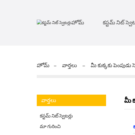
హోమ్
కస్టమ్ నిట్ స్వెట
హోమ్
వార్తలు
మీ కుక్కకు పెంపుడు
మీ 
వార్తలు
కస్టమ్ నిట్ స్వెటర్లు
మా గురించి
క