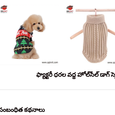
ఫ్యాక్టరీ ధరల వద్ద హోల్‌సేల్ డాగ్ స
సంబంధిత కథనాలు