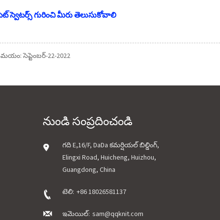
పెట్ స్వెటర్స్ గురించి మీరు తెలుసుకోవాలి
 సమయం: సెప్టెంబర్-22-2022
నుండి సంప్రదించండి
గది E,16/F, DaDa కమర్షియల్ బిల్డింగ్,
Elingxi Road, Huicheng, Huizhou,
Guangdong, China
టెలి:
+86 18026581137
ఇమెయిల్:
sam@qqknit.com