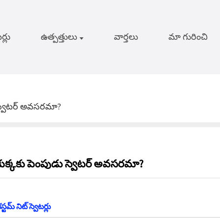
ర్లు
ఉత్పత్తులు
వార్తలు
మా గురించి
 స్వెటర్ అవసరమా?
కుక్కకు పెంపుడు స్వెటర్ అవసరమా?
స్టమ్ నిట్ స్వెటర్లు