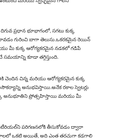
ా ఉంటుంది మరియు స్వచ్ఛమైన గాలిని
దిగువ ప్రధాన భూభాగంలో, సగటు కుక్క
ావడం గురించి బాగా తెలుసు.ఒకరకమైన రెయిన్
రియు మీ కుక్క ఆరోగ్యకరమైన నడకలో గడిపే
 సమయాన్ని కూడా తగ్గిస్తుంది.
ికి చెందిన చిన్న మరియు ఆరోగ్యకరమైన కుక్క
్యాన్ని అనుభవిస్తాయి.అనేక రకాల స్వెటర్లు
్క అనుభూతిని ప్రోత్సహిస్తాయి మరియు మీ
మెటీరియల్‌ని పరిగణనలోకి తీసుకోవడం ద్వారా
ార్థాలలో ఒకటి అయితే, అది ఎంత తరచుగా కడగాలి