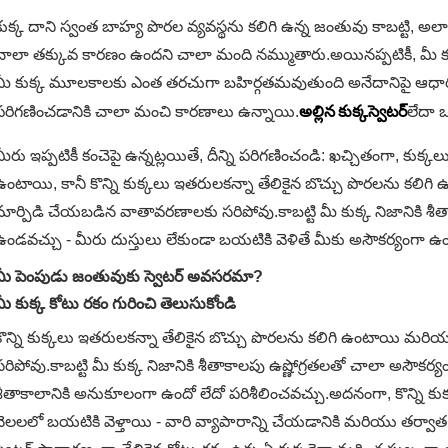
కుక్క దాని స్వంత బాహ్య పొరల వ్యవస్థను కలిగి ఉన్న జంతువు కాబట్టి, 
చాలా తక్కువ కారణం ఉందని చాలా మంది నమ్ముతారు.అయినప్పటికీ, మీ కుక్క
మీ కుక్క మూలకాలకు ఎంత తరచుగా బహిర్గతమవుతుంది అనేదానిపై ఆధారప
అల్లిన కుక్క
పరిగణించడానికి చాలా మంచి కారణాలు ఉన్నాయి.
స్వెటర్
లేదా 
మీరు ఇప్పటికీ కంచెపై ఉన్నట్లయితే, దీన్ని పరిగణించండి: ఖచ్చితంగా, కుక్క
ఉంటాయి, కానీ కొన్ని కుక్కలు ఇతరులకన్నా తేలికైన బొచ్చు పొరలను కలి
మార్పిడి చేయబడిన వాతావరణాలకు సరిపోవు.కాబట్టి మీ కుక్క నిజానికి శీ
ఉండవచ్చు - మీరు దుస్తులు లేకుండా బయటికి వెళితే మీకు అసౌకర్యంగా ఉ
మీ పెంపుడు జంతువుకు స్వెటర్ అవసరమా?
మీ కుక్క కోటు రకం గురించి తెలుసుకోండి
కొన్ని కుక్కలు ఇతరులకన్నా తేలికైన బొచ్చు పొరలను కలిగి ఉంటాయి మరియు క
సరిపోవు.కాబట్టి మీ కుక్క నిజానికి శీతాకాలపు ఉష్ణోగ్రతలతో చాలా అసౌకర్య
శీతాకాలానికి అనుకూలంగా ఉందో లేదో పరిశీలించవచ్చు.అదనంగా, కొన్ని కుక
నెలలలో బయటికి వెళ్తాయి - వారి వ్యాపారాన్ని చేయడానికి మరియు తర్వాత ఇం