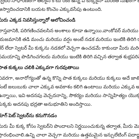
స్వెటర్ సాధారణంగా తేలికైన కోటు రకం ఉన్న ఏ కుక్కకైనా మరింత సుఖంగ
ఆస్వాదించడానికి బయట కొంచెం ఎక్కువసేపు ఉంటుంది.
మీరు ఎక్కడ నివసిస్తున్నారో ఆలోచించండి
వాస్తవానికి, పరిగణించవలసిన అంశాలు కూడా ఉన్నాయి.వాంకోవర్ మరియు 
యజమానికి తడి మంచు మరియు వర్షం అంటే నడక మరియు ఇంటికి తిరిగి ర
గేర్ లేదా స్వెటర్ మీ కుక్కను నడకలో వెచ్చగా ఉంచడమే కాకుండా మీరు మ
సమయాన్ని పొడిగించగలదు మరియు ఇంటికి తిరిగి వచ్చిన తర్వాత శుభ్రపరిచే
పాత కుక్కలు చలికి ఎక్కువగా గురవుతాయి
చివరగా, అనారోగ్యంతో ఉన్న కొన్ని పాత కుక్కలు మరియు కుక్కలు అదే జాత
కంటే జలుబుకు చాలా ఎక్కువ అవకాశం కలిగి ఉంటాయి మరియు ఎక్కువ అసౌకర
ఉన్నాయి, ఇవి అదనపు వెచ్చదనాన్ని, సౌకర్యం మరియు సాన్నిహిత్యం యొక
కుక్కకు అదనపు భద్రతా అనుభూతిని అందిస్తాయి.
గూగ్ పెట్ స్వెటర్‌ను కనుగొనడం
మీరు మీ కుక్క కోసం స్వెటర్‌ని పొందాలని నిర్ణయించుకున్న తర్వాత, మీరు 
ప్రారంభించాలి.ఉన్ని చాలా వెచ్చగా మరియు ఉత్తమమైన ఇన్సులేటింగ్ పద