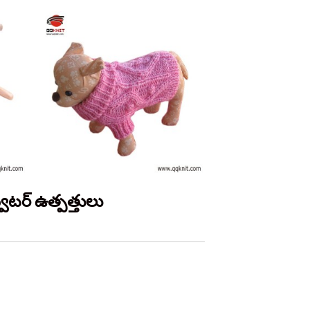
్వెటర్ ఉత్పత్తులు