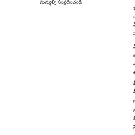
మమ్మల్ని సంప్రదించండి