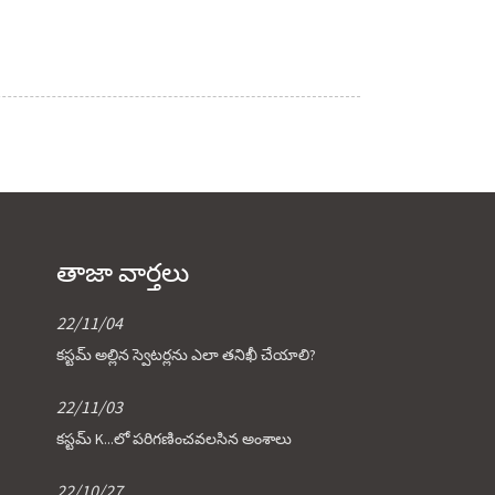
తాజా వార్తలు
22/11/04
కస్టమ్ అల్లిన స్వెటర్లను ఎలా తనిఖీ చేయాలి?
22/11/03
కస్టమ్ K...లో పరిగణించవలసిన అంశాలు
22/10/27