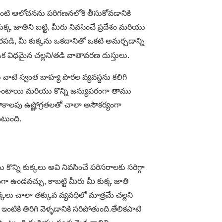
అలాంటి ఆలోచనను పరిగణనలోకి తీసుకోవడానికి
 జాతిని బట్టి, మీరు నివసించే ప్రదేశం మరియు
డి, మీ కుక్కను ఒకదానితో ఒకటి అమర్చడాన్ని
ఒక విధమైన చల్లని/తడి వాతావరణ దుస్తులు.
లు వాటి స్వంత బాహ్య పొరల వ్యవస్థను కలిగి
గి ఉంటాయి మరియు కొన్ని జన్యుపరంగా తాము
తాకాలపు ఉష్ణోగ్రతలతో చాలా అసౌకర్యంగా
ంటుంది.
ొన్ని కుక్కలు అవి నివసించే పరిసరాలకు సరిగ్గా
ంగా ఉండవచ్చు, కాబట్టి మీరు మీ కుక్క జాతి
్కలు చాలా తక్కువ వ్యవధిలో మాత్రమే చల్లని
టికి తిరిగి వెళ్ళడానికి సరిపోతుంది.తేలికపాటి