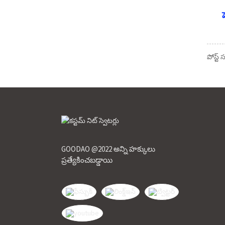
పోస్ట్
GOODAO @2022 అన్ని హక్కులు
ప్రత్యేకించబడ్డాయి