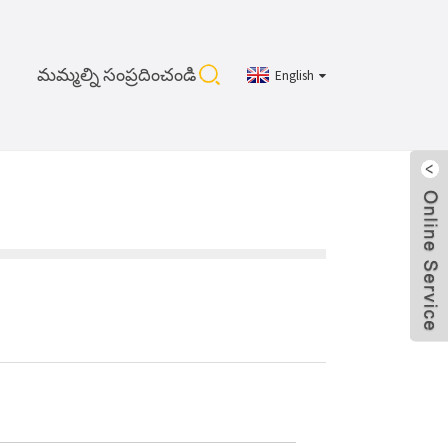
మమ్మల్ని సంప్రదించండి
English