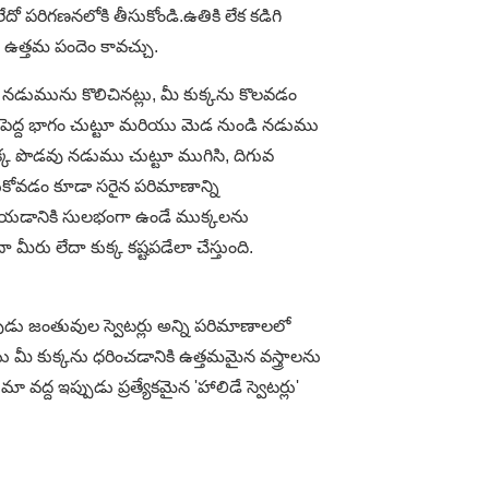
దో పరిగణనలోకి తీసుకోండి.ఉతికి లేక కడిగి
ం ఉత్తమ పందెం కావచ్చు.
 నడుమును కొలిచినట్లు, మీ కుక్కను కొలవడం
 అతిపెద్ద భాగం చుట్టూ మరియు మెడ నుండి నడుము
్క పొడవు నడుము చుట్టూ ముగిసి, దిగువ
ుకోవడం కూడా సరైన పరిమాణాన్ని
ీయడానికి సులభంగా ఉండే ముక్కలను
మీరు లేదా కుక్క కష్టపడేలా చేస్తుంది.
ెంపుడు జంతువుల స్వెటర్లు అన్ని పరిమాణాలలో
 మీ కుక్కను ధరించడానికి ఉత్తమమైన వస్త్రాలను
్ద ఇప్పుడు ప్రత్యేకమైన 'హాలిడే స్వెటర్లు'