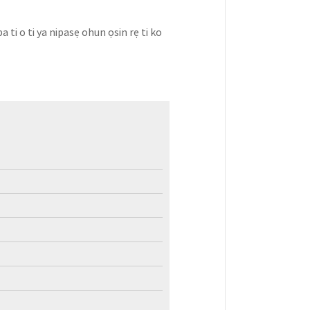
pa ti o ti ya nipasẹ ohun ọsin rẹ ti ko