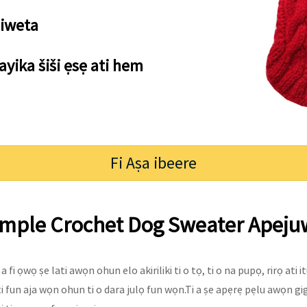
siweta
ayika šiši ẹsẹ ati hem
Fi Aṣa ibeere
imple Crochet Dog Sweater Apeju
 a fi ọwọ ṣe lati awọn ohun elo akiriliki ti o tọ, ti o na pupọ, rirọ ati 
i fun aja wọn ohun ti o dara julọ fun wọn.Ti a ṣe apẹrẹ pẹlu awọn gi