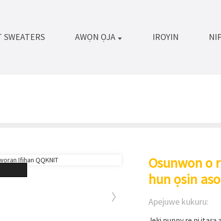
T SWEATERS
AWỌN ỌJA
IROYIN
NI
Osunwon o r
hun ọsin as
Apejuwe kukuru:
Jeki puppy rẹ ni itara