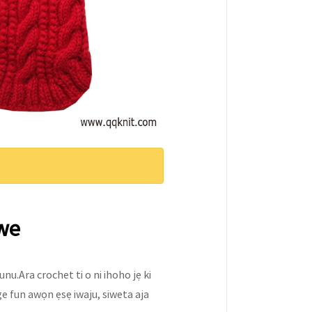
we
itunu.Ara crochet ti o ni ihoho jẹ ki
ge fun awọn ẹsẹ iwaju, siweta aja