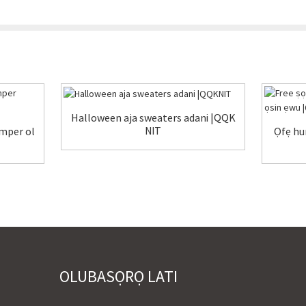
Halloween aja sweaters adani |QQK
NIT
umper ol
Ọfẹ hu
OLUBASỌRỌ LATI