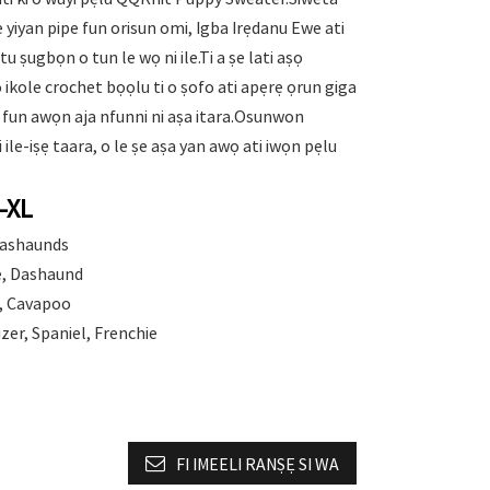
jẹ yiyan pipe fun orisun omi, Igba Irẹdanu Ewe ati
u ṣugbọn o tun le wọ ni ile.Ti a ṣe lati aṣọ
go ikole crochet bọọlu ti o ṣofo ati apẹrẹ ọrun giga
ii fun awọn aja nfunni ni aṣa itara.Osunwon
 ile-iṣẹ taara, o le ṣe aṣa yan awọ ati iwọn pẹlu
S-XL
Dashaunds
ie, Dashaund
g, Cavapoo
uzer, Spaniel, Frenchie
FI IMEELI RANṢẸ SI WA