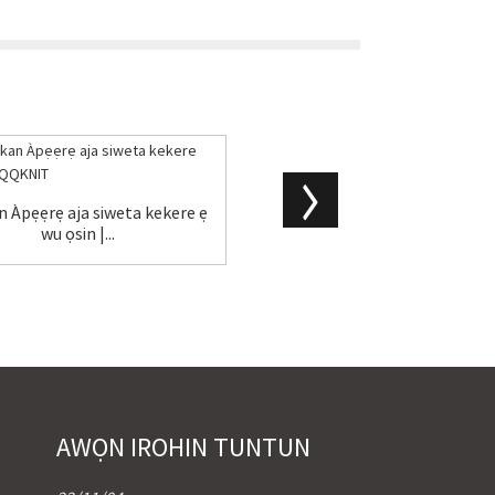
n Àpẹẹrẹ aja siweta kekere ẹ
Ọwọ hun aja siweta osunwon 
wu ọsin |...
mizatio...
AWỌN IROHIN TUNTUN