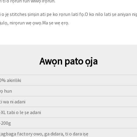
i ti o rọrun fun wiwọ irọrun.
o jẹ stitches ṣinṣin ati pe ko rọrun lati fọ.O ko nilo lati ṣe aniyan ni
a julọ, nirọrun wẹ ọwọ.Ma ṣe wẹ ẹrọ.
Awọn pato ọja
% akiriliki
ọ hun
ti wa ni adani
-XL tabi o le ṣe adani
-200g
igagbaga factory owo, ga didara, ti o dara iṣẹ