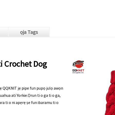
ọja Tags
ti Crochet Dog
ẹ QQKNIT jẹ pipe fun pupọ julọ awọn
ahua ati Yorkie.Ọrun ti o ga ti o ga,
ra ti o ni apẹrẹ ṣe fun ibaramu ti o