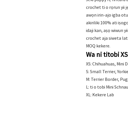
crochet ti o rọrun yii 
awọn irin-ajo igba otut
akiriliki 100% ati iṣo
idaji kan, aṣọ wiwun y
crochet aja siweta lati
MOQ kekere.
Wa ni titobi X
XS: Chihuahuas, Mini 
S: Small Terrier, York
M: Terrier Border, Pu
L: ti o tobi Mini Schna
XL: Kekere Lab