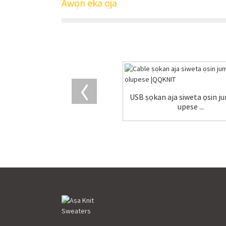
Awọn ẹka ọja
USB ṣọkan aja siweta ọsin j
upese ...