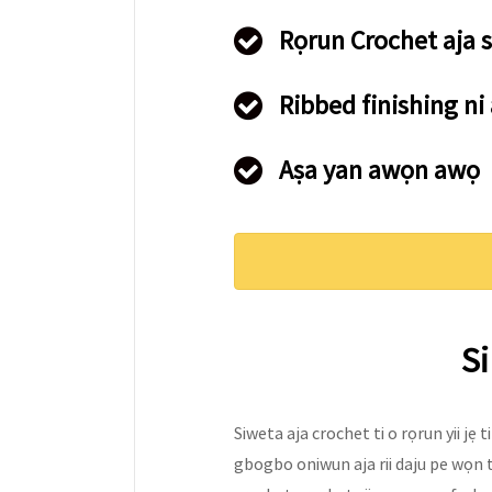
Rọrun Crochet aja 
Ribbed finishing ni 
Aṣa yan awọn awọ
S
Siweta aja crochet ti o rọrun yii jẹ ti
gbogbo oniwun aja rii daju pe wọn t