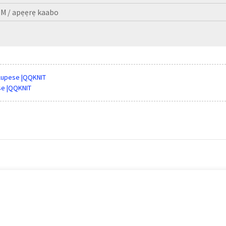
M / apẹẹrẹ kaabo
olupese |QQKNIT
se |QQKNIT