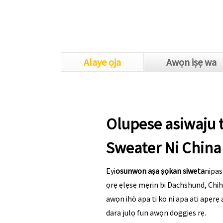
Alaye ọja
Awọn iṣẹ wa
Olupese asiwaju 
Sweater Ni China
Eyi
osunwon aṣa ṣọkan siweta
nipas
ọrẹ ẹlẹsẹ mẹrin bi Dachshund, Chihu
awọn ihò apa ti ko ni apa ati apẹrẹ a
dara julọ fun awọn doggies rẹ.