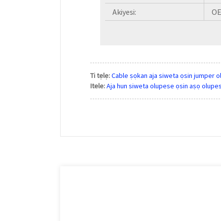
Akiyesi:
OE
Ti tẹlẹ:
Cable ṣọkan aja siweta ọsin jumper 
Itele:
Aja hun siweta olupese ọsin aṣọ olupe