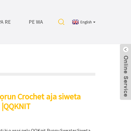
PA RE
PE WA
English
ọrun Crochet aja siweta
o |QQKNIT
 ati ki o wuyi pẹlu QQKnit Puppy Sweater.Siweta