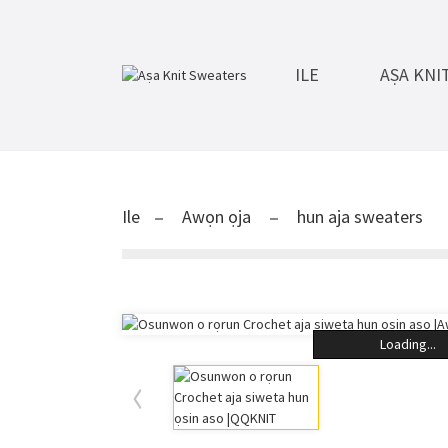
ILE
AṢA KNI
Ile
Awọn ọja
hun aja sweaters
Loading...