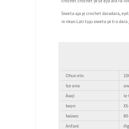
crochet crochet yii ṣe ẹya ara fa-lor
Siweta aja jẹ crochet daradara, eyiti 
ni nkan.Lati tọju siweta yii ti o dar
Ohun elo:
100
Iṣẹ ọna:
ọw
Àwọ̀:
le 
Iwọn:
XS
Ìwúwo:
80
Anfani:
if