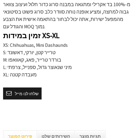
מ-100% בד אקרילי ומתגאה במבנה סרוג כדור חלול ועיצוב צוואר
גבוה למחצה, ומציע אופנה נוחה.סוודר כלב סרוג פשוט בסיטונאי
מהמפעל ישירות, אתה יכול לבחור בהתאמה אישית את הצבע
והגודל עם MOQ נמוך.
זמין במידות XS-XL
XS: Chihuahuas, Mini Dashaunds
S: טרייר קטן, יורקי, דאשונד
M: בורדר טרייר, פאג, קאוואפו
L: מיני שנאוצר גדול, ספנייל, צרפתי
XL: מעבדה קטנה
שלחו לנו מייל
תגיות מוצר
השירותים שלנו
פירוט המוצר