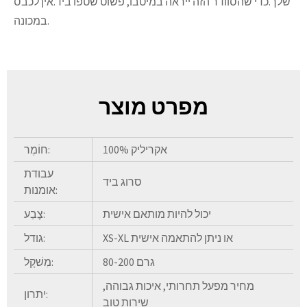
שלך.כדי שהסוודר הזה ייראה במיטבו, פשוט שטפו ביד.אין לכבס
במכונה.
מפרט מוצר
100% אקריליק
חוֹמֶר:
עבודת
סרוג ביד
אומנות:
יכול להיות מותאם אישית
צֶבַע:
XS-XL או ניתן להתאמה אישית
גודל:
80-200 גרם
מִשׁקָל:
מחיר מפעל תחרותי, איכות גבוהה,
יתרון:
שירות טוב