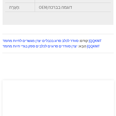
OEM/דוגמה בברכה
הֶעָרָה:
סוודר לכלב סרוג בכבלים יצרן מגשרים לחיות מחמד |QQKNIT
קודם:
יצרן סוודרים סרוגים לכלבים ספק בגדי חיות מחמד |QQKNIT
הַבָּא: