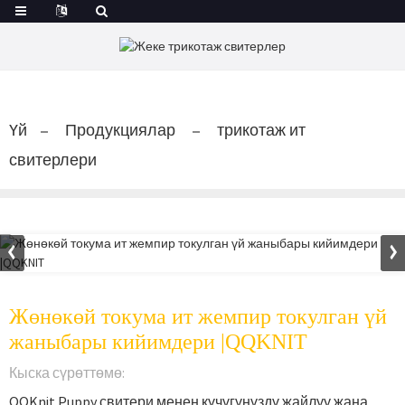
Үй
Продукциялар
трикотаж ит
свитерлери
Жөнөкөй токума ит жемпир токулган үй
жаныбары кийимдери |QQKNIT
Кыска сүрөттөмө:
QQKnit Puppy свитери менен күчүгүңүздү жайлуу жана