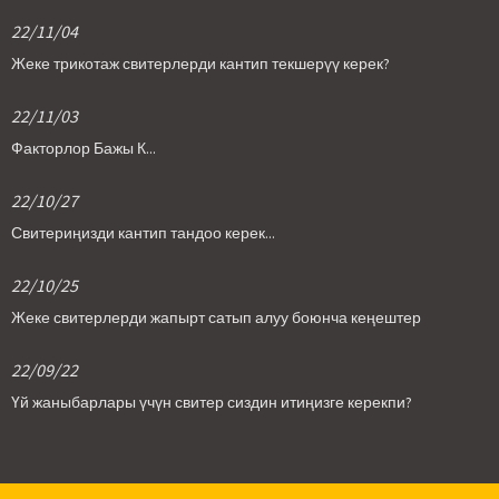
22/11/04
Жеке трикотаж свитерлерди кантип текшерүү керек?
22/11/03
Факторлор Бажы К...
22/10/27
Свитериңизди кантип тандоо керек...
22/10/25
Жеке свитерлерди жапырт сатып алуу боюнча кеңештер
22/09/22
Үй жаныбарлары үчүн свитер сиздин итиңизге керекпи?