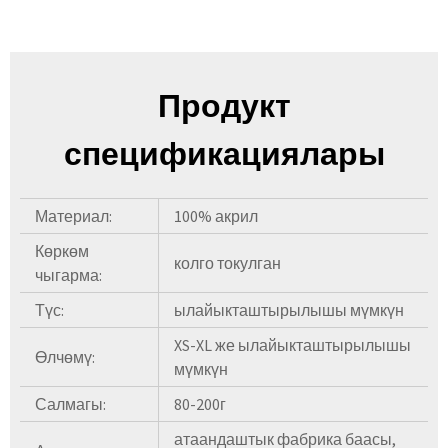
Продукт
спецификациялары
Материал:
100% акрил
Көркөм
колго токулган
чыгарма:
Түс:
ылайыкташтырылышы мүмкүн
XS-XL же ылайыкташтырылышы
Өлчөмү:
мүмкүн
Салмагы:
80-200г
атаандаштык фабрика баасы,