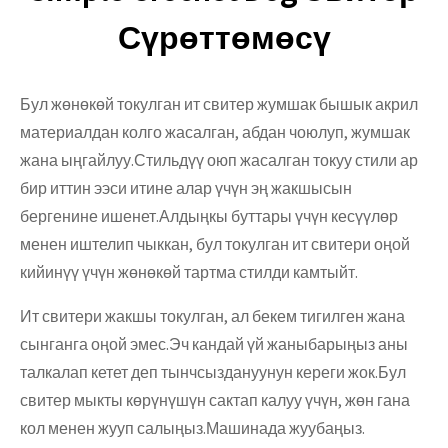
Сүрөттөмөсү
Бул жөнөкөй токулган ит свитер жумшак бышык акрил
материалдан колго жасалган, абдан чоюлуп, жумшак
жана ыңгайлуу.Стильдүү оюп жасалган токуу стили ар
бир иттин ээси итине алар үчүн эң жакшысын
бергенине ишенет.Алдыңкы буттары үчүн кесүүлөр
менен иштелип чыккан, бул токулган ит свитери оңой
кийинүү үчүн жөнөкөй тартма стилди камтыйт.
Ит свитери жакшы токулган, ал бекем тигилген жана
сынганга оңой эмес.Эч кандай үй жаныбарыңыз аны
талкалап кетет деп тынчсыздануунун кереги жок.Бул
свитер мыкты көрүнүшүн сактап калуу үчүн, жөн гана
кол менен жууп салыңыз.Машинада жуубаңыз.