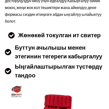
досторуңуздун көбү үчүн идеалдуу.Кабыргалуу бийик
моюн, жеңи жок кол тешиктери жана айкелдүү дене
формасы сиздин итиңизге абдан ыңгайлуу ылайыктуу
болот.
Жөнөкөй токулган ит свитер
Буттун ачылышы менен
этегинин тегереги кабыргалуу
Ыңгайлаштырылган түстөрдү
тандоо