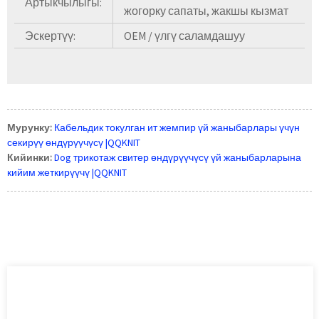
Артыкчылыгы:
жогорку сапаты, жакшы кызмат
Эскертүү:
OEM / үлгү саламдашуу
Мурунку:
Кабельдик токулган ит жемпир үй жаныбарлары үчүн
секирүү өндүрүүчүсү |QQKNIT
Кийинки:
Dog трикотаж свитер өндүрүүчүсү үй жаныбарларына
кийим жеткирүүчү |QQKNIT