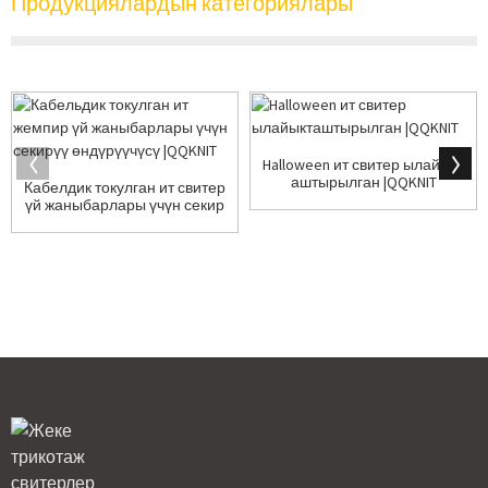
Продукциялардын категориялары
Halloween ит свитер ылайыкт
аштырылган |QQKNIT
Кабелдик токулган ит свитер
үй жаныбарлары үчүн секир
үү өндүрүүчүсү ...