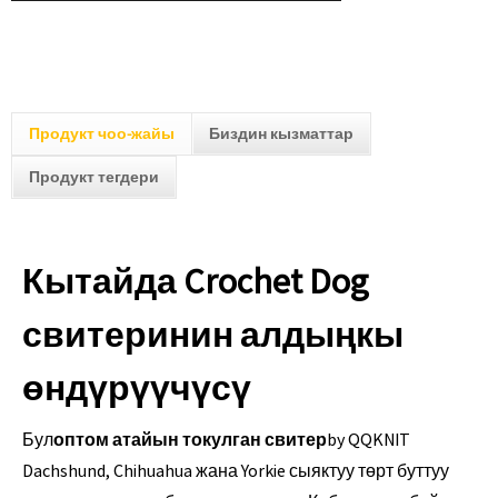
Продукт чоо-жайы
Биздин кызматтар
Продукт тегдери
Кытайда Crochet Dog
свитеринин алдыңкы
өндүрүүчүсү
Бул
оптом атайын токулган свитер
by QQKNIT
Dachshund, Chihuahua жана Yorkie сыяктуу төрт буттуу