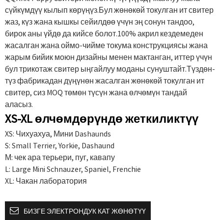
сүйкүмдүү кылып көрүңүз.Бул жөнөкөй токулган ит свитер
жаз, күз жана кышкы сейилдөө үчүн эң сонун тандоо,
бирок аны үйдө да кийсе болот.100% акрил кездемеден
жасалган жана оймо-чийме токума конструкциясы жана
жарым бийик моюн дизайны менен мактанган, иттер үчүн
бул трикотаж свитер ыңгайлуу моданы сунуштайт.Түздөн-
түз фабрикадан дүңүнөн жасалган жөнөкөй токулган ит
свитер, сиз MOQ төмөн түсүн жана өлчөмүн тандай
аласыз.
XS-XL өлчөмдөрүндө жеткиликтүү
XS: Чихуахуа, Мини Dashaunds
S: Small Terrier, Yorkie, Dashaund
М: чек ара терьери, пуг, кавапу
L: Large Mini Schnauzer, Spaniel, Frenchie
XL: Чакан лаборатория
БИЗГЕ ЭЛЕКТРОНДУК КАТ ЖӨНӨТҮҮ