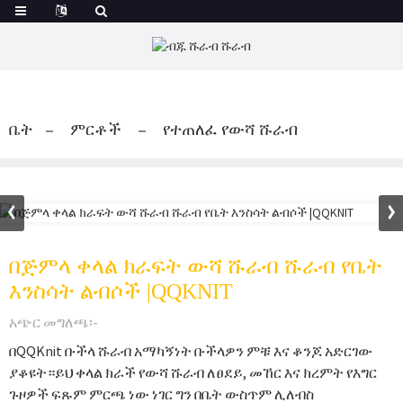
ቤት
ምርቶች
የተጠለፈ የውሻ ሹራብ
በጅምላ ቀላል ክራፍት ውሻ ሹራብ ሹራብ የቤት
እንስሳት ልብሶች |QQKNIT
አጭር መግለጫ፡-
በQQKnit ቡችላ ሹራብ አማካኝነት ቡችላዎን ምቹ እና ቆንጆ አድርገው
ያቆዩት።ይህ ቀላል ክራች የውሻ ሹራብ ለፀደይ, መኸር እና ክረምት የእግር
ጉዞዎች ፍጹም ምርጫ ነው ነገር ግን በቤት ውስጥም ሊለብስ