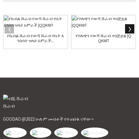
የኬብል ሹራብ የውሻ ሹራብ የቤት እ
የሃሎዊን የውሻ ሹራብ ተበጅቷል |Q
ንስሳት ዝላይ አምራች...
QKNIT
GOODAO @2022 ሁሉም መብቶች የተጠበቁ ናቸው።