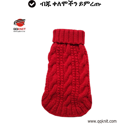
ብጁ ቀለሞችን ይምረጡ