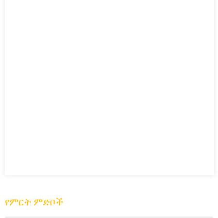
የምርት ምድቦች