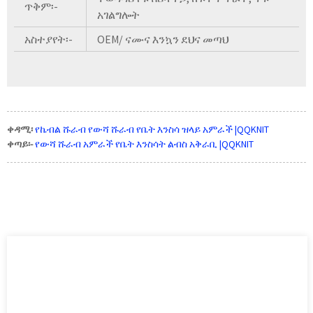
ጥቅም፡-
አገልግሎት
አስተያየት፡-
OEM/ ናሙና እንኳን ደህና መጣህ
ቀዳሚ፡
የኬብል ሹራብ የውሻ ሹራብ የቤት እንስሳ ዝላይ አምራች |QQKNIT
ቀጣይ፡-
የውሻ ሹራብ አምራች የቤት እንስሳት ልብስ አቅራቢ |QQKNIT