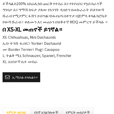
ይችላል.ከ100% አክሬሊክስ ጨርቅ የተሰራ እና የተቦረቦረ የኳስ ክራንች
ግንባታ እና ግማሽ ከፍታ ያለው የአንገት ዲዛይን በመኩራራት ይህ የውሻ
ሹራብ የሚያምር ፋሽን ይሰጣል።ከፋብሪካ በቀጥታ በጅምላ ቀላል ክሮኬት
የውሻ ሹራብ ፣ ቀለሙን እና መጠኑን በዝቅተኛ MOQ መምረጥ ይችላሉ ።
በ XS-XL መጠኖች ይገኛል።
XS: Chihuahuas, Mini Dashaunds
ኤስ፡ ትንሹ ቴሪየር፣ Yorkie፣ Dashaund
መ፡ Border Terrier፣ Pug፣ Cavapoo
L: ትልቅ ሚኒ Schnauzer, Spaniel, Frenchie
XL: አነስተኛ ቤተ ሙከራ
ኢሜይል ይላኩልን።
የምርት ዝርዝር
የእኛ አገልግሎቶች
የምርት መለያዎች