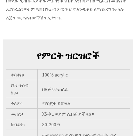
በቀላሉ ሊሰበሩ አይችሉም.በከንቱ የቤት እንስሳዎ ስለሚፈርስ መጨነቅ
አያስፈልገዎትም።ይህ ሹራብ ምርጥ ሆኖ እንዲቆይ ለማድረግ በቀላሉ
እጅን መታጠብ።ማሽን አታጥብ.
የምርት ዝርዝሮች
ቁሳቁስ፡
100% acrylic
የስነ ጥበብ
በእጅ የተጠለፈ
ስራ፡
ቀለም:
ማበጀት ይቻላል
መጠን፡
XS-XL ወይም ሊበጅ ይችላል።
ክብደት፡
80-200 ግ
ተወዳዳሪ የፋብሪካ ዋጋ, ከፍተኛ ጥራት, ጥሩ