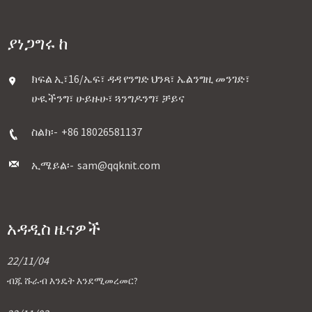
ያነጋግሩ ከ
ክፍል ኢ፣16/ኤፍ፣ ዳዳ የንግድ ህንጻ፣ ኤልንግዚ መንገድ፣
ሁዪችንግ፣ ሁይዙሁ፣ ጓንግዶንግ፣ ቻይና
ስልክ፡-
+86 18026581137
ኢሜይል፡-
sam@qqknit.com
አዳዲስ ዜናዎች
22/11/04
ብጁ ሹራብ እንዴት እንደሚመረመር?