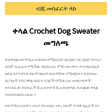
ብጁ መስፈርት ላክ
ቀላል Crochet Dog Sweater
መግለጫ
ይህ ቀላል የውሻ ሹራብ ለስላሳ የሚበረክት acrylic ነገር በእጅ የተሰራ፣
በጣም ሊለጠጥ የሚችል፣ ለስላሳ እና ምቹ ነው።ቅጥ ያጣ የክርክኬት
ዘይቤ እያንዳንዱ የውሻ ባለቤት ለውሻቸው የሚበጀውን እንደሰጡ
እርግጠኛ ያደርገዋል።ለፊት እግሮች በሚቆረጡ መቁረጫዎች
የተነደፈው ይህ ክራች ሹራብ የውሻ ሹራብ በቀላሉ ለመልበስ ቀላል
የመሳብ ዘይቤ አለው።
የውሻ ሹራብ በጥሩ ሁኔታ የተጠለፈ ነው, እሱም ጥብቅ ስፌቶች እና