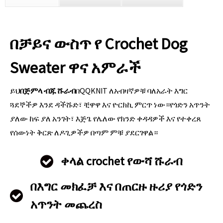
በቻይና ውስጥ የ Crochet Dog
Sweater ዋና አምራች
ይህ
በጅምላ ብጁ ሹራብ
በQQKNIT ለአብዛኛዎቹ ባለአራት እግር
ጓደኞችዎ እንደ ዳችሹድ፣ ቺዋዋ እና ዮርክኪ ምርጥ ነው።የጎድን አጥንት
ያለው ከፍ ያለ አንገት፣ እጅጌ የሌለው የክንድ ቀዳዳዎች እና የተቀረጸ
የሰውነት ቅርጽ ለዶጊዎችዎ በጣም ምቹ ያደርገዋል።
ቀላል crochet የውሻ ሹራብ
በእግር መክፈቻ እና በጠርዙ ዙሪያ የጎድን
አጥንት መጨረስ