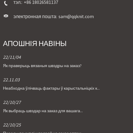
тэл.:
+86 18026581137
электронная пошта:
sam@qqknit.com
АПОШНІЯ НАВІНЫ
22/11/04
Як праверыць вязаныя швэдры на заказ?
22.11.03
Неабходна ўлічваць фактары ў карыстальніцкіх к...
22/10/27
Як выбраць швэдар на заказ для вашага...
22/10/25