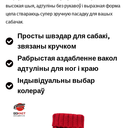
высокая шыя, адтуліны без рукавоў і выразная форма
цела ствараюць супер зручную пасадку для вашых
сабачак.
Просты швэдар для сабакі,
звязаны кручком
Рабрыстая аздабленне вакол
адтуліны для ног і краю
Індывідуальны выбар
колераў