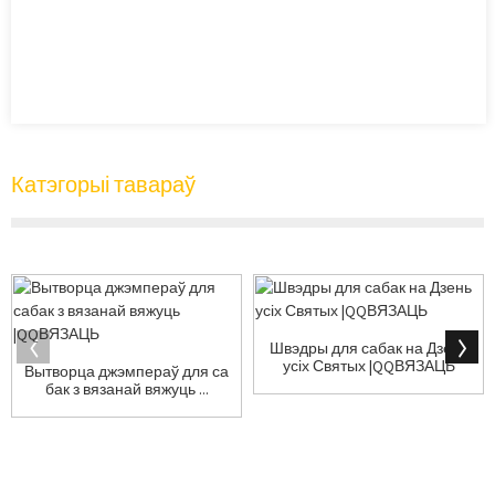
Катэгорыі тавараў
Швэдры для сабак на Дзень
усіх Святых |QQВЯЗАЦЬ
Вытворца джэмпераў для са
бак з вязанай вяжуць ...