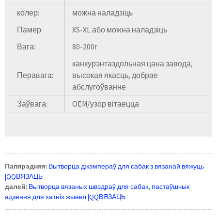
колер:
можна наладзіць
Памер:
XS-XL або можна наладзіць
Вага:
80-200г
канкурэнтаздольная цана завода,
Перавага:
высокая якасць, добрае
абслугоўванне
Заўвага:
OEM/узор вітаецца
Папярэдняя:
Вытворца джэмпераў для сабак з вязанай вяжуць
|QQВЯЗАЦЬ
далей:
Вытворца вязаных швэдраў для сабак, пастаўшчык
адзення для хатніх жывёл |QQВЯЗАЦЬ