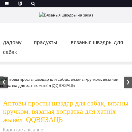
дадому
прадукты
вязаныя швэдры для
сабак
Аптовы просты швэдар для сабак, вязаны
кручком, вязаная вопратка для хатніх
жывёл |QQВЯЗАЦЬ
Кароткае апісанне: