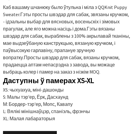
Каб вашаму шчанюку было ўтульна і міла з QQKnit Puppy
Sweater.Гэты просты швэдар для сабак, звязаны кручком,
- ідэальны выбар для вясновых, восеньскіх і зімовых
прагулак, але яго можна насіць і дома.Гэты вязаны
швэдар для сабак, выраблены з 100% акрылавай тканіны,
мае выдзеўбаную канструкцыю, вязаную кручком, і
паўвысокую гарлавіну, прапануе зручную
вопратку.Просты швэдар для сабак, вязаны кручком,
прадаецца аптам непасрэдна з завода, вы можаце
выбраць колер і памер на заказ з нізкім MOQ.
Даступны ў памерах XS-XL
XS: чыхуахуа, міні-дашонды
S: Малы тэр'ер, Ёрк, Дасхаунд
М: Бордер-тэр'ер, Мопс, Кавапу
L: Вялікі мінішнаўцэр, спаніэль, фрэнчы
XL: Малая лабараторыя