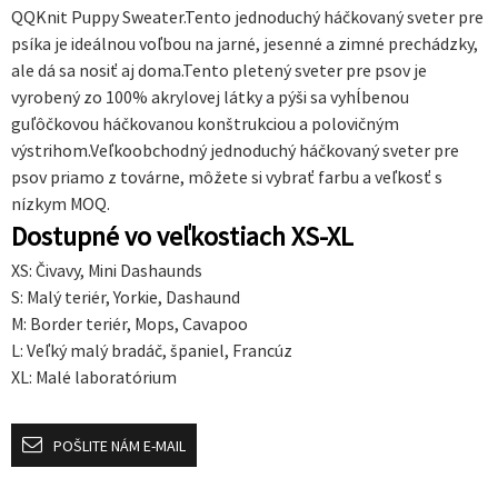
QQKnit Puppy Sweater.Tento jednoduchý háčkovaný sveter pre
psíka je ideálnou voľbou na jarné, jesenné a zimné prechádzky,
ale dá sa nosiť aj doma.Tento pletený sveter pre psov je
vyrobený zo 100% akrylovej látky a pýši sa vyhĺbenou
guľôčkovou háčkovanou konštrukciou a polovičným
výstrihom.Veľkoobchodný jednoduchý háčkovaný sveter pre
psov priamo z továrne, môžete si vybrať farbu a veľkosť s
nízkym MOQ.
Dostupné vo veľkostiach XS-XL
XS: Čivavy, Mini Dashaunds
S: Malý teriér, Yorkie, Dashaund
M: Border teriér, Mops, Cavapoo
L: Veľký malý bradáč, španiel, Francúz
XL: Malé laboratórium
POŠLITE NÁM E-MAIL