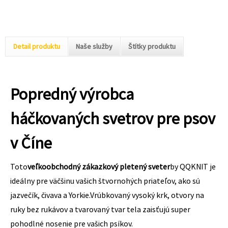
Detail produktu
Naše služby
Štítky produktu
Popredný výrobca
háčkovaných svetrov pre psov
v Číne
Toto
veľkoobchodný zákazkový pletený sveter
by QQKNIT je
ideálny pre väčšinu vašich štvornohých priateľov, ako sú
jazvečík, čivava a Yorkie.Vrúbkovaný vysoký krk, otvory na
ruky bez rukávov a tvarovaný tvar tela zaisťujú super
pohodlné nosenie pre vašich psíkov.