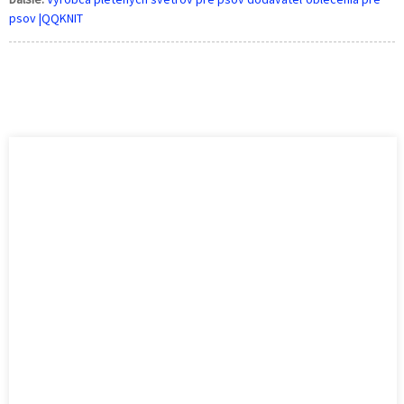
psov |QQKNIT