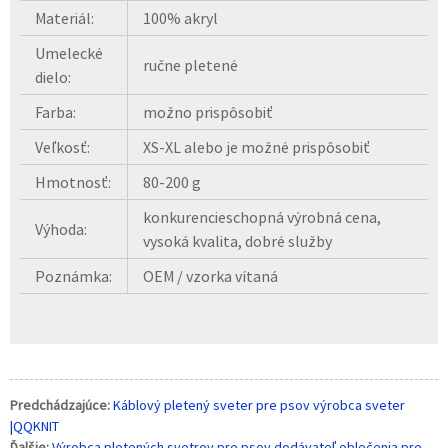
Materiál:
100% akryl
Umelecké
ručne pletené
dielo:
Farba:
možno prispôsobiť
Veľkosť:
XS-XL alebo je možné prispôsobiť
Hmotnosť:
80-200 g
konkurencieschopná výrobná cena,
Výhoda:
vysoká kvalita, dobré služby
Poznámka:
OEM / vzorka vítaná
Predchádzajúce:
Káblový pletený sveter pre psov výrobca sveter
|QQKNIT
Ďalšie:
Výrobca pletených svetrov pre psov dodávateľ oblečenia pre