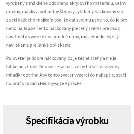
vyrobený z mäkkého odolného akrylového materiálu, veľmi
pružný, mäkký a pohodlný.Štýlový vyhĺbený háčkovaný štýl
zaistí každého majiteľa psa, že dal svojmu psovi to, čo je pre
neho najlepšie.Tento háčkovaný pletený sveter pre psov,
navrhnutý s výrezmi na predné nohy, má jednoduchý štýl
navliekania pre ľahké obliekanie.
Psí sveter je dobre háčkovaný, čo je tesné stehy a nie je
ľahké ho zlomiť.Nemusíte sa báť, že by ho váš nezbedný
miláčik roztrhal.Aby tento sveter vyzeral čo najlepšie, stačí
ho prať v rukách.Neumývajte v práčke.
Špecifikácia výrobku