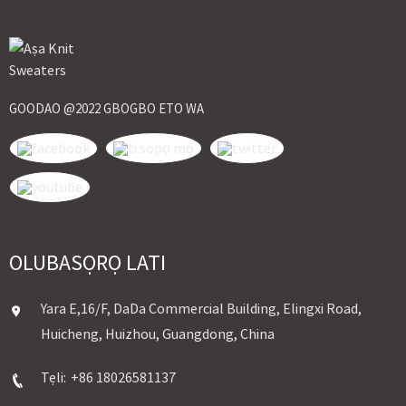
GOODAO @2022 GBOGBO ETO WA
OLUBASỌRỌ LATI
Yara E,16/F, DaDa Commercial Building, Elingxi Road,
Huicheng, Huizhou, Guangdong, China
Tẹli:
+86 18026581137