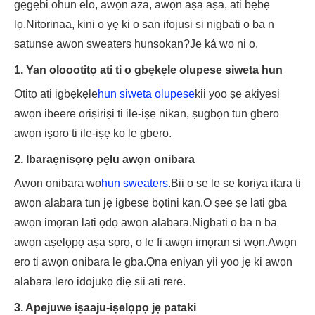
gẹgẹbi ohun elo, awọn aza, awọn aṣa aṣa, ati bẹbẹ
lọ.Nitorinaa, kini o yẹ ki o san ifojusi si nigbati o ba n
ṣatunṣe awọn sweaters hunṣọkan?Jẹ ká wo ni o.
1. Yan oloootitọ ati ti o gbẹkẹle olupese siweta hun
Otitọ ati igbẹkẹle
hun siweta olupese
kii yoo ṣe akiyesi
awọn ibeere oriṣiriṣi ti ile-iṣẹ nikan, ṣugbọn tun gbero
awọn iṣoro ti ile-iṣẹ ko le gbero.
2. Ibaraẹnisọrọ pẹlu awọn onibara
Awọn onibara wọ
hun sweaters
.Bii o ṣe le ṣe koriya itara ti
awọn alabara tun jẹ igbesẹ bọtini kan.O ṣee ṣe lati gba
awọn imọran lati ọdọ awọn alabara.Nigbati o ba n ba
awọn aṣelọpọ aṣa sọrọ, o le fi awọn imọran si wọn.Awọn
ero ti awọn onibara le gba.Ọna eniyan yii yoo jẹ ki awọn
alabara lero idojukọ diẹ sii ati rere.
3. Apejuwe iṣaaju-iṣelọpọ jẹ pataki