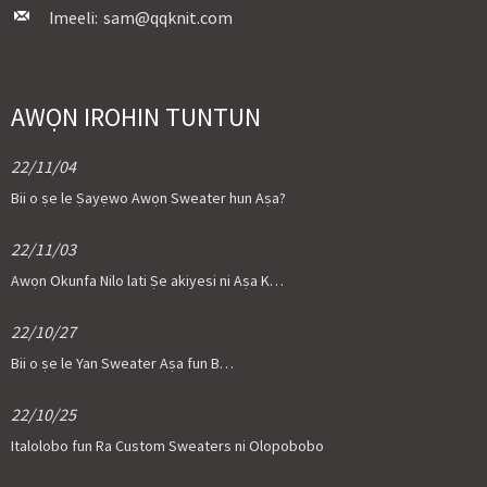
Imeeli:
sam@qqknit.com
AWỌN IROHIN TUNTUN
22/11/04
Bii o ṣe le Ṣayẹwo Awọn Sweater hun Aṣa?
22/11/03
Awọn Okunfa Nilo lati Ṣe akiyesi ni Aṣa K…
22/10/27
Bii o ṣe le Yan Sweater Aṣa fun B…
22/10/25
Italolobo fun Ra Custom Sweaters ni Olopobobo