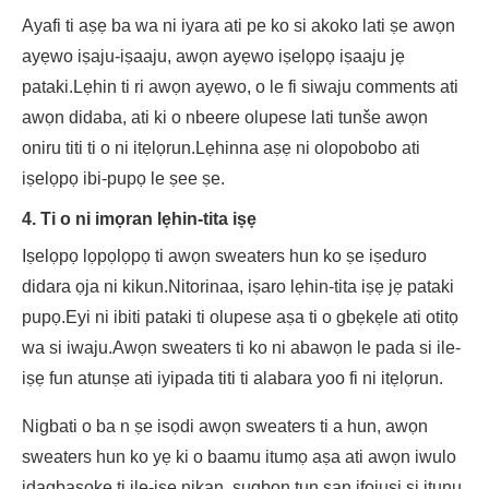
Ayafi ti aṣẹ ba wa ni iyara ati pe ko si akoko lati ṣe awọn
ayẹwo iṣaju-iṣaaju, awọn ayẹwo iṣelọpọ iṣaaju jẹ
pataki.Lẹhin ti ri awọn ayẹwo, o le fi siwaju comments ati
awọn didaba, ati ki o nbeere olupese lati tunše awọn
oniru titi ti o ni itẹlọrun.Lẹhinna aṣẹ ni olopobobo ati
iṣelọpọ ibi-pupọ le ṣee ṣe.
4. Ti o ni imọran lẹhin-tita iṣẹ
Iṣelọpọ lọpọlọpọ ti awọn sweaters hun ko ṣe iṣeduro
didara ọja ni kikun.Nitorinaa, iṣaro lẹhin-tita iṣẹ jẹ pataki
pupọ.Eyi ni ibiti pataki ti olupese aṣa ti o gbẹkẹle ati otitọ
wa si iwaju.Awọn sweaters ti ko ni abawọn le pada si ile-
iṣẹ fun atunṣe ati iyipada titi ti alabara yoo fi ni itẹlọrun.
Nigbati o ba n ṣe isọdi awọn sweaters ti a hun, awọn
sweaters hun ko yẹ ki o baamu itumọ aṣa ati awọn iwulo
idagbasoke ti ile-iṣẹ nikan, ṣugbọn tun san ifojusi si itunu