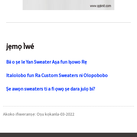
jẹmọ Ìwé
Bii o ṣe le Yan Sweater Aṣa fun Iṣowo Rẹ
Italolobo fun Ra Custom Sweaters ni Olopobobo
Ṣe awọn sweaters ti a fi ọwọ ṣe dara julọ bi?
Akoko ifiweranṣẹ: Oṣu kọkanla-03-2022