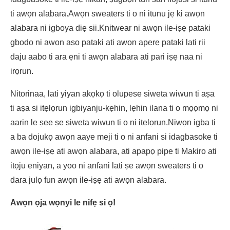
ti awọn alabara.Awọn sweaters ti o ni itunu jẹ ki awọn
alabara ni igboya diẹ sii.Knitwear ni awọn ile-iṣẹ pataki
gbọdọ ni awọn aṣọ pataki ati awọn apẹrẹ pataki lati rii
daju aabo ti ara ẹni ti awọn alabara ati pari iṣẹ naa ni
irọrun.
Nitorinaa, lati yiyan akọkọ ti olupese siweta wiwun ti aṣa
ti aṣa si itẹlọrun igbiyanju-kẹhin, lẹhin ilana ti o mọọmọ ni
aarin le ṣee ṣe siweta wiwun ti o ni itẹlọrun.Niwọn igba ti
a ba dojukọ awọn aaye meji ti o ni anfani si idagbasoke ti
awọn ile-iṣẹ ati awọn alabara, ati apapọ pipe ti Makiro ati
itọju eniyan, a yoo ni anfani lati ṣe awọn sweaters ti o
dara julọ fun awọn ile-iṣẹ ati awọn alabara.
Awọn ọja wọnyi le nifẹ si ọ!