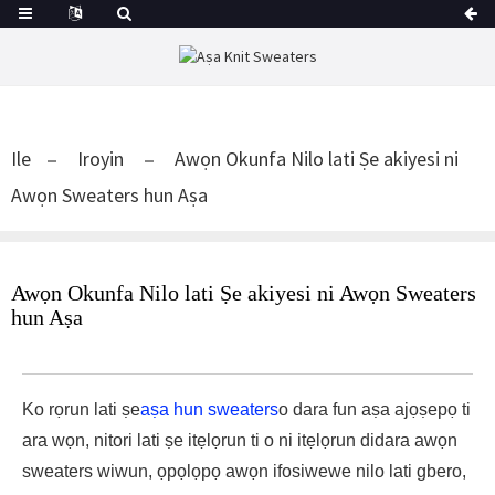
Ile
Iroyin
Awọn Okunfa Nilo lati Ṣe akiyesi ni
Awọn Sweaters hun Aṣa
Awọn Okunfa Nilo lati Ṣe akiyesi ni Awọn Sweaters
hun Aṣa
Ko rọrun lati ṣe
aṣa hun sweaters
o dara fun aṣa ajọṣepọ ti
ara wọn, nitori lati ṣe itẹlọrun ti o ni itẹlọrun didara awọn
sweaters wiwun, ọpọlọpọ awọn ifosiwewe nilo lati gbero,