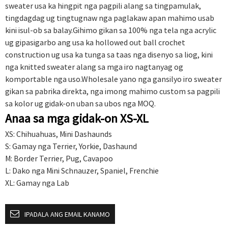
sweater usa ka hingpit nga pagpili alang sa tingpamulak,
tingdagdag ug tingtugnaw nga paglakaw apan mahimo usab
kini isul-ob sa balay.Gihimo gikan sa 100% nga tela nga acrylic
ug gipasigarbo ang usa ka hollowed out ball crochet
construction ug usa ka tunga sa taas nga disenyo sa liog, kini
nga knitted sweater alang sa mga iro nagtanyag og
komportable nga uso.Wholesale yano nga gansilyo iro sweater
gikan sa pabrika direkta, nga imong mahimo custom sa pagpili
sa kolor ug gidak-on uban sa ubos nga MOQ.
Anaa sa mga gidak-on XS-XL
XS: Chihuahuas, Mini Dashaunds
S: Gamay nga Terrier, Yorkie, Dashaund
M: Border Terrier, Pug, Cavapoo
L: Dako nga Mini Schnauzer, Spaniel, Frenchie
XL: Gamay nga Lab
IPADALA ANG EMAIL KANAMO