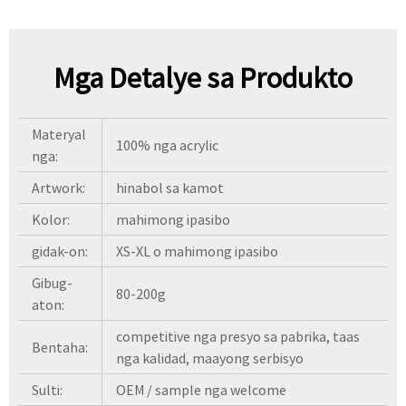
Mga Detalye sa Produkto
Materyal
100% nga acrylic
nga:
Artwork:
hinabol sa kamot
Kolor:
mahimong ipasibo
gidak-on:
XS-XL o mahimong ipasibo
Gibug-
80-200g
aton:
competitive nga presyo sa pabrika, taas
Bentaha:
nga kalidad, maayong serbisyo
Sulti:
OEM / sample nga welcome