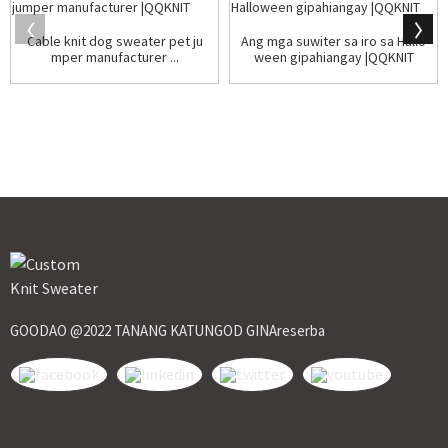
Cable knit dog sweater pet ju
Ang mga suwiter sa iro sa Hallo
mper manufacturer ...
ween gipahiangay |QQKNIT
GOODAO @2022 TANANG KATUNGOD GINAreserba