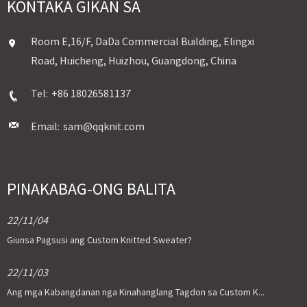
KONTAKA GIKAN SA
Room E,16/F, DaDa Commercial Building, Elingxi
Road, Huicheng, Huizhou, Guangdong, China
Tel:
+86 18026581137
Email:
sam@qqknit.com
PINAKABAG-ONG BALITA
22/11/04
Giunsa Pagsusi ang Custom Knitted Sweater?
22/11/03
Ang mga Kabangdanan nga Kinahanglang Tagdon sa Custom K...