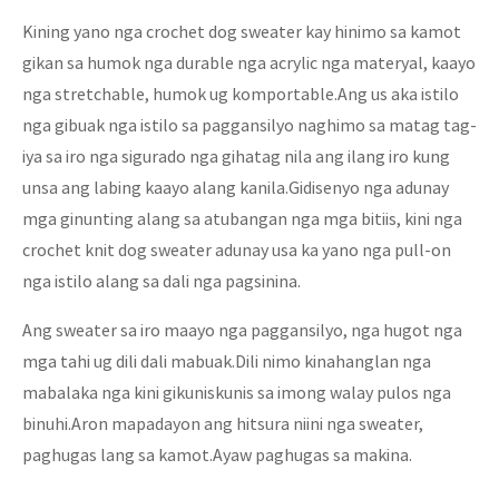
Kining yano nga crochet dog sweater kay hinimo sa kamot
gikan sa humok nga durable nga acrylic nga materyal, kaayo
nga stretchable, humok ug komportable.Ang us aka istilo
nga gibuak nga istilo sa paggansilyo naghimo sa matag tag-
iya sa iro nga sigurado nga gihatag nila ang ilang iro kung
unsa ang labing kaayo alang kanila.Gidisenyo nga adunay
mga ginunting alang sa atubangan nga mga bitiis, kini nga
crochet knit dog sweater adunay usa ka yano nga pull-on
nga istilo alang sa dali nga pagsinina.
Ang sweater sa iro maayo nga paggansilyo, nga hugot nga
mga tahi ug dili dali mabuak.Dili nimo kinahanglan nga
mabalaka nga kini gikuniskunis sa imong walay pulos nga
binuhi.Aron mapadayon ang hitsura niini nga sweater,
paghugas lang sa kamot.Ayaw paghugas sa makina.