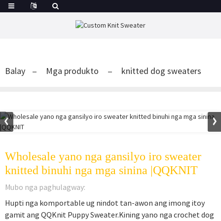
Balay
Mga produkto
knitted dog sweaters
Wholesale yano nga gansilyo iro sweater
knitted binuhi nga mga sinina |QQKNIT
Mubo nga paghulagway:
Hupti nga komportable ug nindot tan-awon ang imong itoy
gamit ang QQKnit Puppy Sweater.Kining yano nga crochet dog