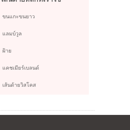
ขนแกะขนยาว
แลมบ์วูล
ฝ้าย
แคชเมียร์เบลนด์
เส้นด้ายวิสโคส