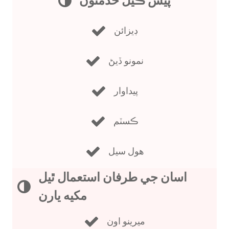
پيش ڪيل خدمتون
ڊيزائن
نمونو ڏيڻ
پيداوار
ڪسٽم
هول سيل
اسان جي طرفان استعمال ٿيل
مکيه يارن
ميرينو اون