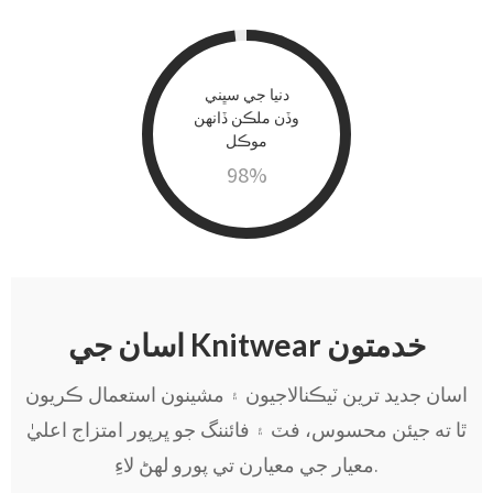
دنيا جي سڀني
وڏن ملڪن ڏانهن
موڪل
98
%
اسان جي Knitwear خدمتون
اسان جديد ترين ٽيڪنالاجيون ۽ مشينون استعمال ڪريون
ٿا ته جيئن محسوس، فٽ ۽ فائننگ جو ڀرپور امتزاج اعليٰ
معيار جي معيارن تي پورو لهڻ لاءِ.