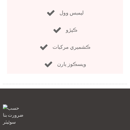
ليمبس وول
ڪپڙو
ڪشميري مرکبات
ويسڪوز يارن