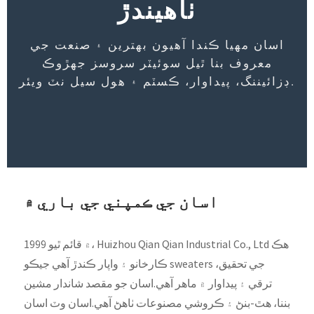
ٺاهيندڙ
اسان مهيا ڪندا آهيون بهترين ۽ صنعت جي
معروف بنا ٿيل سوئيٽر سروسز جهڙوڪ
ڊزائيننگ، پيداوار، ڪسٽم ۽ هول سيل نٽ ويئر.
اسان جي ڪمپني جي باري ۾
1999 ۾ قائم ٿيو، Huizhou Qian Qian Industrial Co., Ltd هڪ
ڪارخانو ۽ واپار ڪندڙ آهي جيڪو sweaters جي تحقيق،
ترقي ۽ پيداوار ۾ ماهر آهي.اسان جو مقصد شاندار مشين
بننا، هٿ-بنڻ ۽ ڪروشي مصنوعات ٺاهڻ آهي.اسان وٽ اسان