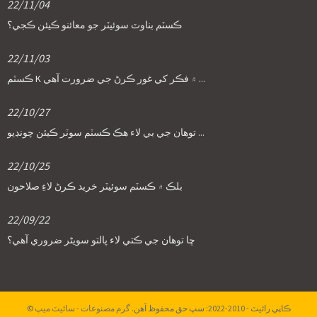
22/11/04
ڪسٽم بناوٽ سوئيٽر جو معائنو ڪيئن ڪجي؟
22/11/03
ڪسٽم K ۾ فڪر کي غور ڪرڻ جي ضرورت آهي ...
22/10/27
توهان جي بي لاء هڪ ڪسٽم سوٽر ڪيئن چونڊيو ...
22/10/25
بلڪ ۾ ڪسٽم سوئيٽر خريد ڪرڻ لاءِ صلاحون
22/09/22
ڇا توهان جي ڪتي لاء پالتو سویٹر ضروري آهي؟
© ڪاپي رائيٽ - 2010-2022: سڀ حق محفوظ آهن.
گرم مصنوعات
-
سائيٽ ميپ