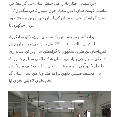
جي پنهنجي ڪارخاني آهي جيڪا اسان جي گراهڪ کي
مناسب قيمت سان اعلي معيار جون شيون ٺاهي سگهون ٿا ۽
اسان گراهڪن جي اطمينان کي اسان جي پهرين ترجيح طور
وٺي سگهون ٿا.
پراڊڪٽس موجود آهن ڪشميري، اون، ڪپهه، انگورا،
ايڪريل، پالئیےسٹر، ۽ لاڳاپيل يارن جي مواد مان ٺهيل
آهن.اسان پڻ ڪري سگهون ٿا گراهڪن جي ڊيزائن.ايمانداري
۽ اعلي معيار جي بنياد تي، اسان هڪ عالمي سيلز نيٽ ورڪ
حاصل ڪيو آهي ۽ مصنوعات سڄي دنيا ۾ مختلف مارڪيٽن
جي مختلف قسمن ڏانهن برآمد ڪيا ويا آهن.اسان سان گڏ
ڪم ڪرڻ لاء ڀلي ڪري آيا.