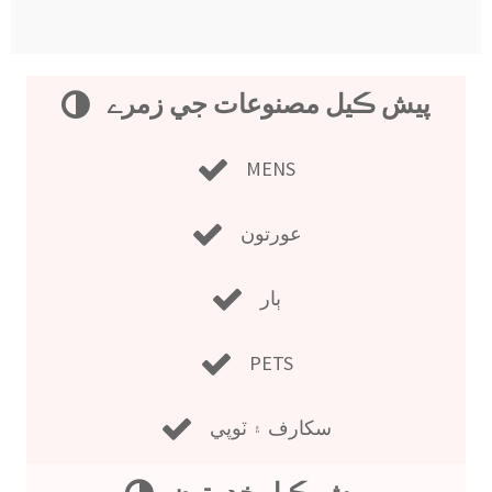
پيش ڪيل مصنوعات جي زمرے
MENS
عورتون
ٻار
PETS
سکارف ۽ ٽوپي