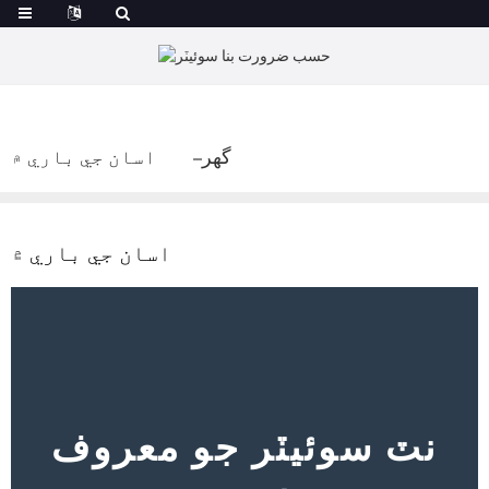
گهر
اسان جي باري ۾
اسان جي باري ۾
نٽ سوئيٽر جو معروف