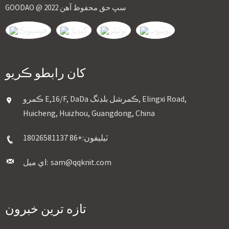
GOODAO @ 2022 سڀ حق محفوظ آهن
کان رابطو ڪريو
ڪمرو E,16/F, DaDa ڪمرشل بلڊنگ, Elingxi Road,
Huicheng, Huizhou, Guangdong, China
ٽيليفون:
+86 18026581137
sam@qqknit.com
اي ميل:
تازه ترين خبرون