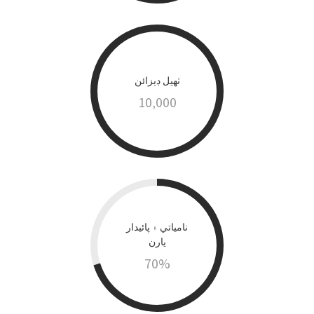
ٺهيل ڊيزائن
10,000
نامياتي ۽ پائيدار
يارن
70
%