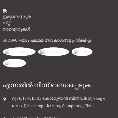
GOODAO @2022 എല്ലാ അവകാശങ്ങളും നിക്ഷിപ്തം
എന്നതിൽ നിന്ന് ബന്ധപ്പെടുക
റൂം E,16/F, DaDa കൊമേഴ്സ്യൽ ബിൽഡിംഗ്, Elingxi
റോഡ്, Huicheng, Huizhou, Guangdong, China