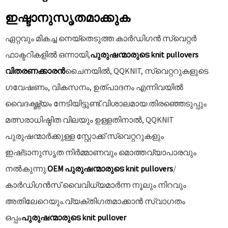
ഇഷ്ടാനുസൃതമാക്കുക
ഏറ്റവും മികച്ച നെയ്തെടുത്ത കാർഡിഗൻ സ്വെറ്റർ
ഫാക്ടറികളിൽ ഒന്നായി,
പുരുഷന്മാരുടെ knit pullovers
വിതരണക്കാരൻ
ചൈനയിൽ, QQKNIT, സ്വെറ്ററുകളുടെ
ഗവേഷണം, വികസനം, ഉത്പാദനം എന്നിവയിൽ
വൈദഗ്ദ്ധ്യം നേടിയിട്ടുണ്ട്.വിശാലമായ തിരഞ്ഞെടുപ്പും
മത്സരാധിഷ്ഠിത വിലയും ഉള്ളതിനാൽ, QQKNIT
പുരുഷന്മാർക്കുള്ള സ്റ്റോക്ക് സ്വെറ്ററുകളും
ഇഷ്‌ടാനുസൃത നിർമ്മാണവും മൊത്തവ്യാപാരവും
നൽകുന്നു.
OEM പുരുഷന്മാരുടെ knit pullovers
/
കാർഡിഗൻസ് വൈവിധ്യമാർന്ന നൂലും നിറവും
അതിലേറെയും.വ്യക്തിഗതമാക്കാൻ സ്വാഗതം
ഒപ്പം
പുരുഷന്മാരുടെ knit pullover