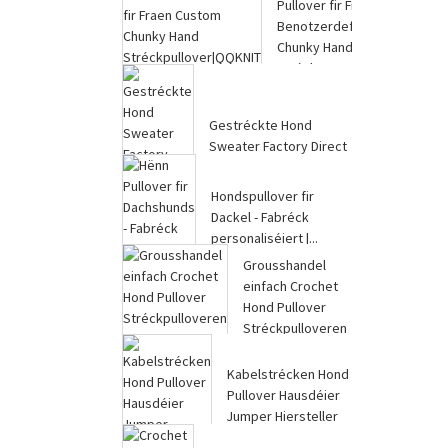
Pullover fir Fraen
Benotzerdefinéiert
Chunky Hand
Strécken Pu ...
Gestréckte Hond
Sweater Factory Direct
OEM Pet Jumper |...
Hondspullover fir
Dackel - Fabréck
personaliséiert |...
Grousshandel
einfach Crochet
Hond Pullover
Stréckpulloveren
Hausdéier clo ...
Kabelstrécken Hond
Pullover Hausdéier
Jumper Hiersteller
|QQKNIT