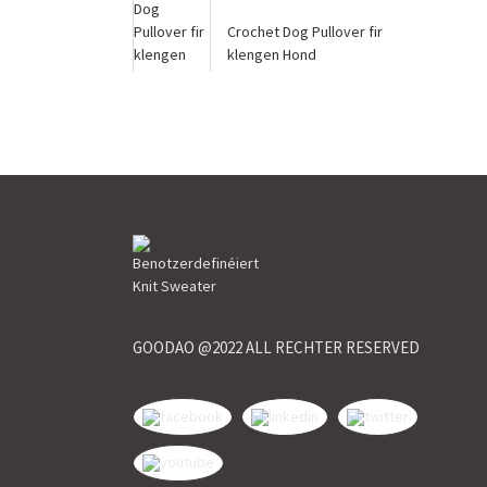
Crochet Dog Pullover fir
klengen Hond
Chihuahua |QQKNIT
GOODAO @2022 ALL RECHTER RESERVED