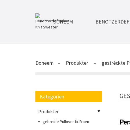
DOHEEM
BENOTZERDEFI
Doheem
Produkter
gestréckte P
GES
Kategorien
Produkter
Per
gebreide Pullover fir Fraen