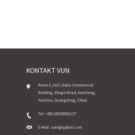
KONTAKT VUN
Raum E,16/F, DaDa Commercial
Building, Elingxi Road, Huicheng,
Huizhou, Guangdong, China
Tel:
+86 18026581137
E-Mail:
sam@qqknit.com