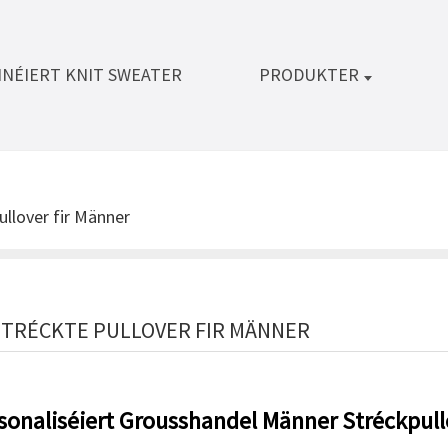
NÉIERT KNIT SWEATER
PRODUKTER
ullover fir Männer
TRÉCKTE PULLOVER FIR MÄNNER
sonaliséiert Grousshandel Männer Stréckpull