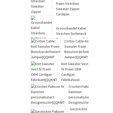
Fraen Strécken
Sweater Zipper
Cardigan
Grousshandel a Bulk
...
Grousshandel Kabel
Strécken Turtleneck
Sweater Fraen an Bul
Cotton Cable Knit
...
Sweater Fraen
Benotzerdefinéiert
Jumper|QQKNIT
Knit Sweater Vest
fir Fraen OEM
Cardigan
Fabrikatioun ...
Crochet Pullover fir
Dammen
personaliséiert
Designmuster|QQKNIT
Gestréckte