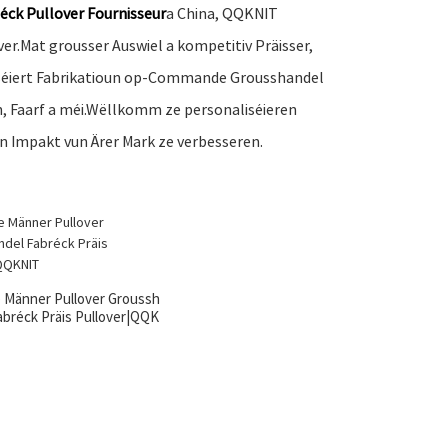
éck Pullover Fournisseur
a China, QQKNIT
er.Mat grousser Auswiel a kompetitiv Präisser,
iséiert Fabrikatioun op-Commande Grousshandel
en, Faarf a méi.Wëllkomm ze personaliséieren
n Impakt vun Ärer Mark ze verbesseren.
e Männer Pullover Groussh
abréck Präis Pullover|QQK
NIT