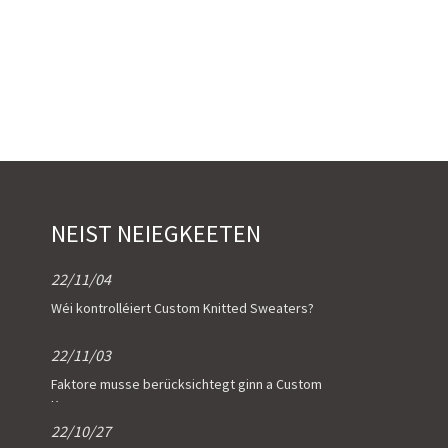
NEIST NEIEGKEETEN
22/11/04
Wéi kontrolléiert Custom Knitted Sweaters?
22/11/03
Faktore musse berücksichtegt ginn a Custom
K ...
22/10/27