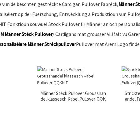
e vun de beschten gestréckte Cardigan Pullover Fabréck,
Männer St
aliséiert op der Fuerschung, Entwécklung a Produktioun vun Pullov
IT Fonktioun souwuel Stock Pullover fir Männer an och personal
M Männer Stéck Pullover
/ Cardigans mat grousser Villfalt vu Gar
rsonaliséiere Männer Stréckpullover
Pullover mat Ärem Logo fir de
Männer Stéck Pullover Grousshan
Strickt
del klassesch Kabel Pullover|QQK
andel F
NIT