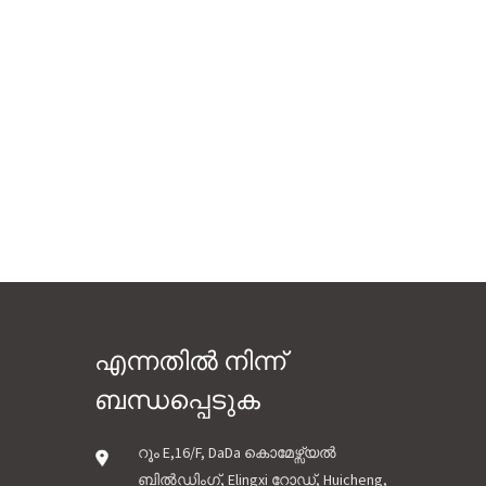
എന്നതിൽ നിന്ന്
ബന്ധപ്പെടുക
റൂം E,16/F, DaDa കൊമേഴ്സ്യൽ
ബിൽഡിംഗ്, Elingxi റോഡ്, Huicheng,