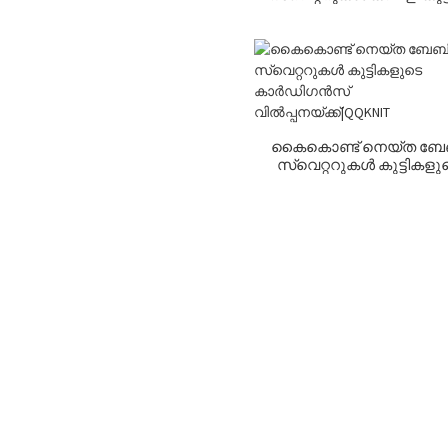
IT
ൾ നെയ്ത പുൾഓവർ വിൽ
നയ്ക്ക്|QQKNIT
കൈകൊണ്ട് നെയ്ത ബേ
സ്വെറ്ററുകൾ കുട്ടികളു
കാർഡിഗൻസ് വിൽപ്പനയ്ക്
QQKNIT