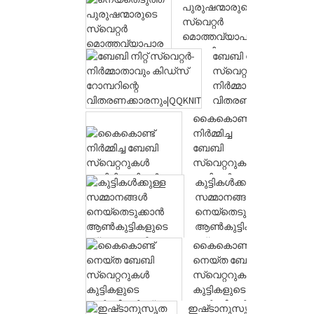
പുൾഓവർ|...
പുരുഷന്മാരുടെ
സ്വെറ്റർ
മൊത്തവ്യാപാര
ഫാക്ടറിയുടെ
ബേബി നിറ്റ്
വില
സ്വെറ്റർ-
പുള്ളോവർ...
നിർമ്മാതാവും
വിതരണക്കാരനും...
കൈകൊണ്ട്
നിർമ്മിച്ച
ബേബി
സ്വെറ്ററുകൾ
കുട്ടികൾ
കുട്ടികൾക്കുള്ള
നെയ്ത
സമ്മാനങ്ങൾ
പുൾഓവർ
നെയ്തെടുക്കാൻ
കമ്പിളി...
ആൺകുട്ടികളുടെ
സ്വെറ്ററുകൾ|QQKNIT
കൈകൊണ്ട്
നെയ്ത ബേബി
സ്വെറ്ററുകൾ
കുട്ടികളുടെ
കാർഡിഗൻസ്
ഇഷ്‌ടാനുസൃത