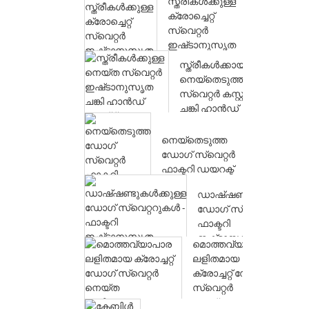
സ്ത്രീകൾക്കുള്ള
ക്രോച്ചെറ്റ്
സ്വെറ്റർ
ഇഷ്‌ടാനുസൃത
ഡിസൈൻ
സ്ത്രീകൾക്കായി
പാറ്റേൺ|QQKNIT
നെയ്തെടുത്ത
സ്വെറ്റർ കസ്റ്റം
ചങ്കി ഹാൻഡ്
നിറ്റ് പു...
നെയ്തെടുത്ത
ഡോഗ് സ്വെറ്റർ
ഫാക്ടറി ഡയറക്ട്
ഒഇഎം പെറ്റ്
ഡാഷ്‌ഷണ്ടുകൾക്കുള്ള
ജമ്പർ |...
ഡോഗ് സ്വെറ്ററുകൾ -
ഫാക്ടറി
ഇഷ്‌ടാനുസൃതം |...
മൊത്തവ്യാപാര
ലളിതമായ
ക്രോച്ചറ്റ് ഡോഗ്
സ്വെറ്റർ
നെയ്ത പെറ്റ്