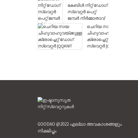
ക്ലോ...
കേബിൾ നിറ്റ് ഡോഗ്
സ്വെറ്റർ പെറ്റ്
ജമ്പർ നിർമ്മാതാവ്
|QQKNIT
ചെറിയ നായ
ചിഹുവാഹുവയ്ക്കുള്ള
ക്രോച്ചെറ്റ് ഡോഗ്
സ്വെറ്റർ |QQKNIT
GOODAO @2022 എല്ലാ അവകാശങ്ങളും
നിക്ഷിപ്തം