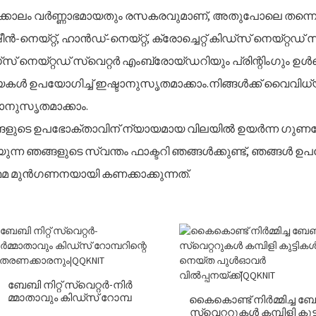
്ടിക്കാലം വർണ്ണാഭമായതും രസകരവുമാണ്, അതുപോലെ തന്നെ 
ൻ-നെയ്റ്റ്, ഹാൻഡ്-നെയ്റ്റ്, ക്രോച്ചെറ്റ് കിഡ്സ് നെയ്
‌സ് നെയ്റ്റഡ് സ്വെറ്റർ എംബ്രോയ്ഡറിയും പ്രിന്റിംഗും ഉൾ
യകൾ ഉപയോഗിച്ച് ഇഷ്ടാനുസൃതമാക്കാം.നിങ്ങൾക്ക് വൈവിധ്യ
ാനുസൃതമാക്കാം.
ളുടെ ഉപഭോക്താവിന് ന്യായമായ വിലയിൽ ഉയർന്ന ഗുണമേന്മ
ുന്ന ഞങ്ങളുടെ സ്വന്തം ഫാക്ടറി ഞങ്ങൾക്കുണ്ട്, ഞങ്ങൾ 
ഥമ മുൻഗണനയായി കണക്കാക്കുന്നത്.
ബേബി നിറ്റ് സ്വെറ്റർ-നിർ
മ്മാതാവും കിഡ്‌സ് റോമ്പ
കൈകൊണ്ട് നിർമ്മിച്ച ബ
റിന്റെ വിതരണക്കാരനും|QQKN
സ്വെറ്ററുകൾ കമ്പിളി കുട്