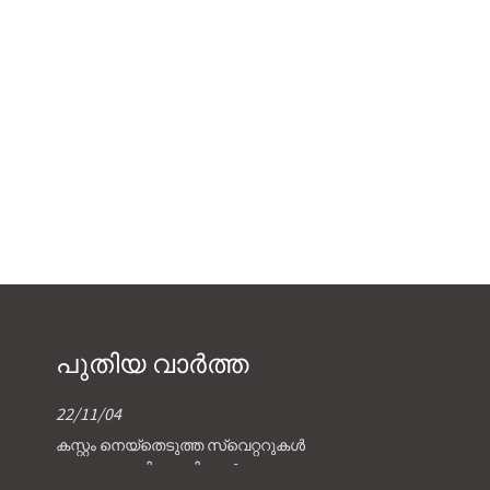
പുതിയ വാർത്ത
22/11/04
കസ്റ്റം നെയ്തെടുത്ത സ്വെറ്ററുകൾ
എങ്ങനെ പരിശോധിക്കാം?