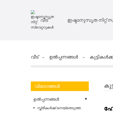
വീട്
ഇഷ്ടാനുസൃത നിറ്റ് 
വീട്
ഉൽപ്പന്നങ്ങൾ
കുട്ടികൾക
കുട
വിഭാഗങ്ങൾ
ഉൽപ്പന്നങ്ങൾ
ഹോ
സ്ത്രീകൾക്ക് നെയ്തെടുത്ത