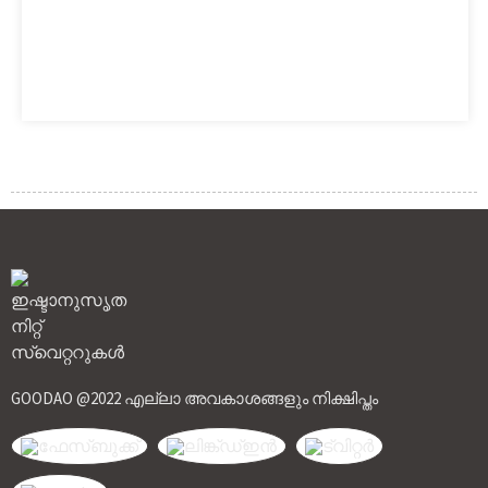
GOODAO @2022 എല്ലാ അവകാശങ്ങളും നിക്ഷിപ്തം