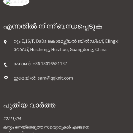
എന്നതിൽ നിന്ന് ബന്ധപ്പെടുക
റൂം E,16/F, DaDa കൊമേഴ്സ്യൽ ബിൽഡിംഗ്, Elingxi
റോഡ്, Huicheng, Huizhou, Guangdong, China
ഫോൺ:
+86 18026581137
ഇമെയിൽ:
sam@qqknit.com
പുതിയ വാർത്ത
22/11/04
കസ്റ്റം നെയ്തെടുത്ത സ്വെറ്ററുകൾ എങ്ങനെ