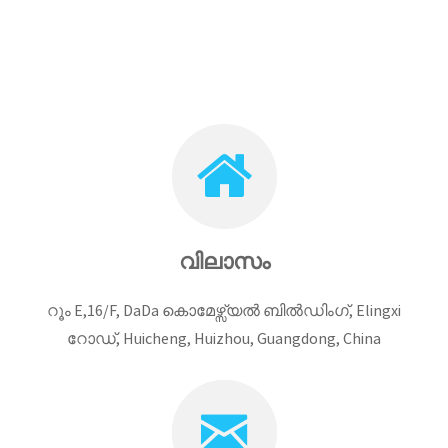
വിലാസം
റൂം E,16/F, DaDa കൊമേഴ്സ്യൽ ബിൽഡിംഗ്, Elingxi
റോഡ്, Huicheng, Huizhou, Guangdong, China