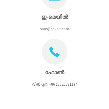
ഇ-മെയിൽ
sam@qqknit.com
ഫോൺ
വിൽപ്പന: +86 18026581137