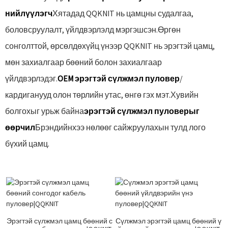
нийлүүлэгч
Хятадад QQKNIT нь цамцны судалгаа,
боловсруулалт, үйлдвэрлэлд мэргэшсэн.Өргөн
сонголттой, өрсөлдөхүйц үнээр QQKNIT нь эрэгтэй цамц,
мөн захиалгаар бөөний болон захиалгаар
үйлдвэрлэдэг.
OEM эрэгтэй сүлжмэл пуловер
/
кардиганууд олон төрлийн утас, өнгө гэх мэт.Хувийн
болгохыг урьж байна
эрэгтэй сүлжмэл пуловерыг
өөрчил
Брэндийнхээ нөлөөг сайжруулахын тулд лого
бүхий цамц.
Эрэгтэй сүлжмэл цамц бөөний с
Сүлжмэл эрэгтэй цамц бөөний ү