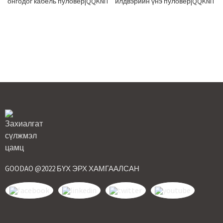
онгодог кабель пуловер|QQKNIT
йлдвэрийн үнэ пуловер|QQKNIT
GOODAO @2022 БҮХ ЭРХ ХАМГААЛСАН