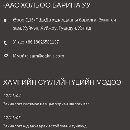
-ААС ХОЛБОО БАРИНА УУ
Өрөө E,16/F, ДаДа худалдааны барилга, Элингси
зам, Хуйчэн, Хуйжоу, Гуандун, Хятад
Утас:
+86 18026581137
Имэйл:
sam@qqknit.com
ХАМГИЙН СҮҮЛИЙН ҮЕИЙН МЭДЭЭ
22/11/04
Захиалгат сүлжмэл цамцыг хэрхэн шалгах вэ?
22/11/03
Захиалгат K-д анхаарах ёстой хүчин зүйлүүд...