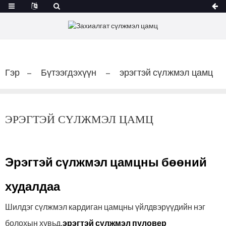
Гэр
Бүтээгдэхүүн
эрэгтэй сүлжмэл цамц
ЭРЭГТЭЙ СҮЛЖМЭЛ ЦАМЦ
Эрэгтэй сүлжмэл цамцны бөөний
худалдаа
Шилдэг сүлжмэл кардиган цамцны үйлдвэрүүдийн нэг
болохын хувьд,
эрэгтэй сүлжмэл пуловер