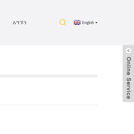
አግኙን
English