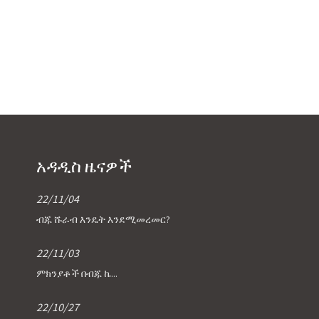
አዳዲስ ዜናዎች
22/11/04
ብጁ ሹራብ እንዴት እንደሚመረመር?
22/11/03
ምክንያቶች በብጁ ኬ...
22/10/27