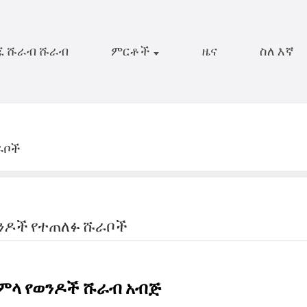
ጁ ሹራብ ሹራብ
ምርቶች
ዜና
ስለ እኛ
ራቦች
ንዶች የተጠለፉ ሹራቦች
ምላ የወንዶች ሹራብ አብጅ