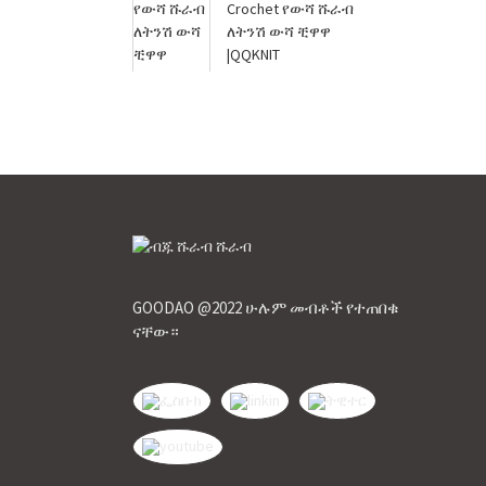
Crochet የውሻ ሹራብ
ለትንሽ ውሻ ቺዋዋ
|QQKNIT
GOODAO @2022 ሁሉም መብቶች የተጠበቁ
ናቸው።