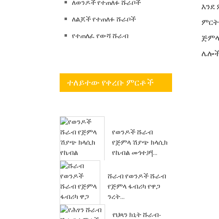
ለወንዶች የተጠለፉ ሹራቦች
እንደ 
ለልጆች የተጠለፉ ሹራቦች
ምርት
የተጠለፈ የውሻ ሹራብ
ጅምላ
ሌሎች
ተለይተው የቀረቡ ምርቶች
የወንዶች ሹራብ
የጅምላ ሽያጭ ክላሲክ
የኬብል መጎተቻ|...
ሹራብ የወንዶች ሹራብ
የጅምላ ፋብሪካ የዋጋ
ንረት...
የህጻን ክኒት ሹራብ-