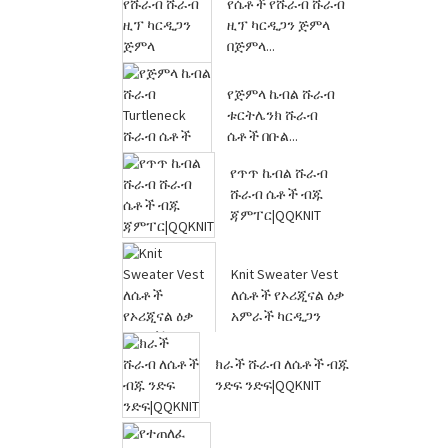
የሴቶች የሹራብ ሹራብ
ዚፕ ካርዲጋን ጅምላ
በጅምላ...
የጅምላ ኬብል ሹራብ
ቱርትሌንክ ሹራብ
ሴቶች በቡል...
የጥጥ ኬብል ሹራብ
ሹራብ ሴቶች ብጁ
ጃምፐር|QQKNIT
Knit Sweater Vest
ለሴቶች የኦሪጂናል ዕቃ
አምራች ካርዲጋን
ማምረት...
ክራች ሹራብ ለሴቶች ብጁ
ንድፍ ንድፍ|QQKNIT