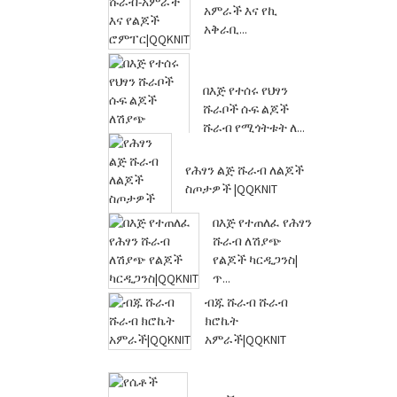
አምራች እና የኪ
አቅራቢ...
በእጅ የተሰሩ የህፃን
ሹራቦች ሱፍ ልጆች
ሹራብ የሚጎትቱት ለ...
የሕፃን ልጅ ሹራብ ለልጆች
ስጦታዎች |QQKNIT
በእጅ የተጠለፈ የሕፃን
ሹራብ ለሽያጭ
የልጆች ካርዲጋንስ|
ጥ...
ብጁ ሹራብ ሹራብ
ክሮኬት
አምራች|QQKNIT