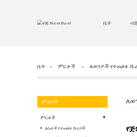
ቤት
ብ
ቤት
ምርቶች
ለወንዶች የተጠለፉ ሹ
ለወ
ምድቦች
ምርቶች
የጅ
ለሴቶች የተጠለፉ ሹራቦች