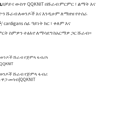
ቢ
በቻይና ውስጥ QQKNIT በሹራብ ምርምር ፣ ልማት እና
ሲዮን ሹራብ ለወንዶች እና እንዲሁም ለማዘዝ የተሰራ
ች
/ cardigans ሰፊ ዓይነት ክር ፣ ቀለም እና
ምርት ስምዎን ተፅእኖ ለማሳደግ ከአርማዎ ጋር ሹራብ።
የወንዶች ሹራብ የጅምላ ፋብሪ
ካ ዋጋ መሳብ|QQKNIT