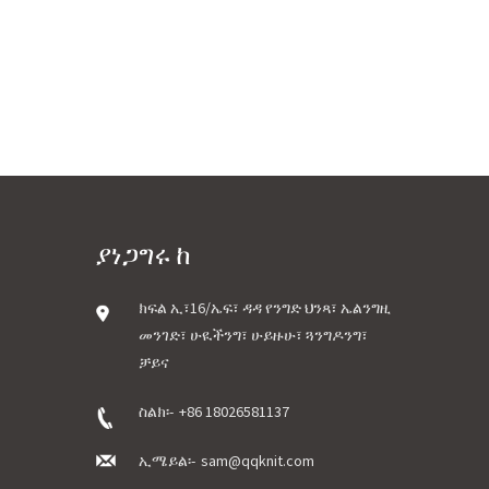
ያነጋግሩ ከ
ክፍል ኢ፣16/ኤፍ፣ ዳዳ የንግድ ህንጻ፣ ኤልንግዚ
መንገድ፣ ሁዪችንግ፣ ሁይዙሁ፣ ጓንግዶንግ፣
ቻይና
ስልክ፡-
+86 18026581137
ኢሜይል፡-
sam@qqknit.com