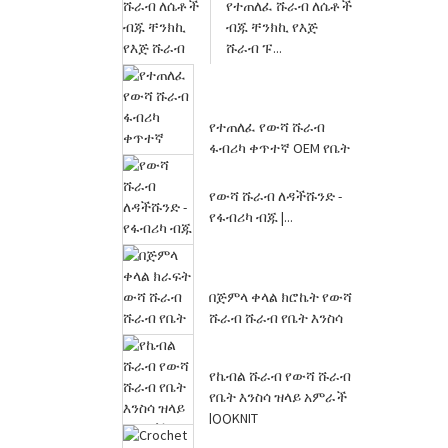
የተጠለፈ ሹራብ ለሴቶች
ብጁ ቸንክኪ የእጅ
ሹራብ ፑ...
የተጠለፈ የውሻ ሹራብ
ፋብሪካ ቀጥተኛ OEM የቤት
እንስሳ ጃምፐር |...
የውሻ ሹራብ ለዳችሹንድ -
የፋብሪካ ብጁ |...
በጅምላ ቀላል ክሮኬት የውሻ
ሹራብ ሹራብ የቤት እንስሳ
clo...
የኬብል ሹራብ የውሻ ሹራብ
የቤት እንስሳ ዝላይ አምራች
|QQKNIT