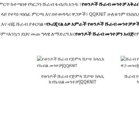
ምርጥ ከተጣበቀ የካርጋን ሹራብ ፋብሪካ አንዱ ፣
የወንዶች ሹራብ መጎተቻ አቅራ
 ላይ የተካነ።በሰፊ ምርጫ እና በተወዳዳሪ ዋጋዎች፣ QQKNIT ሁለቱንም የአክ
 እና ብጁ ሹራብ ያቀርባል።
የኦሪጂናል ዕቃ አምራች የወንዶች ሹራብ መጎተቻዎ
ም።እንኳን ደህና መጡ ግላዊ ለማድረግ እና
የወንዶች ሹራብ መጎተቻን አብጅ
የ
የወንዶች ሹራብ የጅምላ ሽያጭ ክላሲ
ሹራብ 
ክ የኬብል መጎተቻ|QQKNIT