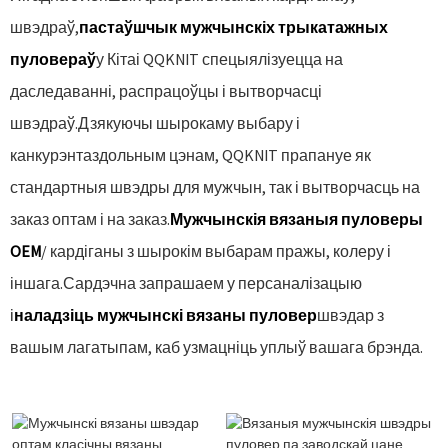
швэдраў,
пастаўшчык мужчынскіх трыкатажных
пуловераў
у Кітаі QQKNIT спецыялізуецца на
даследаванні, распрацоўцы і вытворчасці
швэдраў.Дзякуючы шырокаму выбару і
канкурэнтаздольным цэнам, QQKNIT прапануе як
стандартныя швэдры для мужчын, так і вытворчасць на
заказ оптам і на заказ.
Мужчынскія вязаныя пуловеры
OEM
/ кардіганы з шырокім выбарам пражы, колеру і
іншага.Сардэчна запрашаем у персаналізацыю
і
наладзіць мужчынскі вязаны пуловер
швэдар з
вашым лагатыпам, каб узмацніць уплыў вашага брэнда.