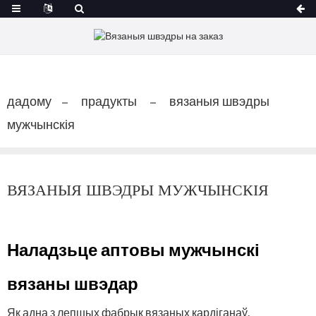
дадому
прадукты
вязаныя швэдры
мужчынскія
ВЯЗАНЫЯ ШВЭДРЫ МУЖЧЫНСКІЯ
Наладзьце аптовы мужчынскі
вязаны швэдар
Як адна з лепшых фабрык вязаных кардіганаў,