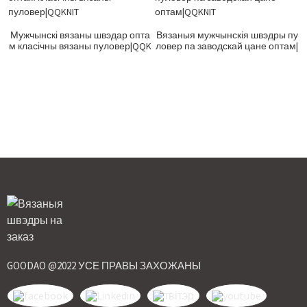
Мужчынскі вязаны швэдар опта
Вязаныя мужчынскія швэдры пу
м класічны вязаны пуловер|QQK
ловер па заводскай цане оптам|
NIT
QQKNIT
GOODAO @2022 УСЕ ПРАВЫ ЗАХОЖАНЫ