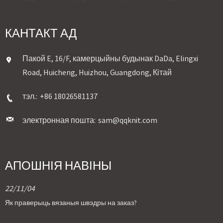
КАНТАКТ АД
Пакой E, 16/F, камерцыйны будынак DaDa, Elingxi
Road, Huicheng, Huizhou, Guangdong, Кітай
тэл.:
+86 18026581137
электронная пошта:
sam@qqknit.com
АПОШНІЯ НАВІНЫ
22/11/04
Як праверыць вязаныя швэдры на заказ?