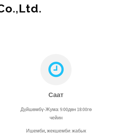
Co.,Ltd.
Саат
Дүйшөмбү-Жума: 9:00дөн 18:00гө
чейин
Ишемби, жекшемби: жабык