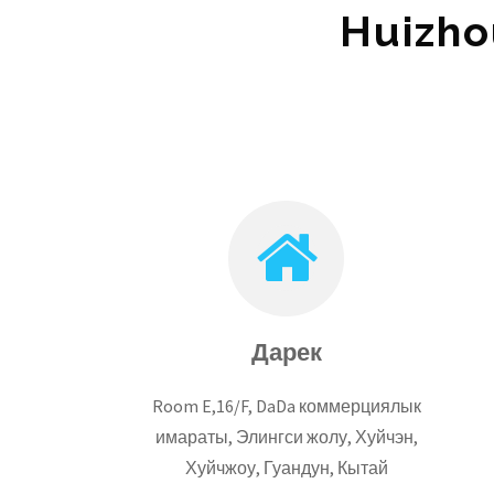
Huizhou
Дарек
Room E,16/F, DaDa коммерциялык
имараты, Элингси жолу, Хуйчэн,
Хуйчжоу, Гуандун, Кытай