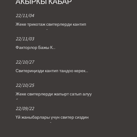
АКЫРКЫ КАБАР
22/11/04
Жеке трикотаж свитерлерди кантип
текшерүү керек?
22/11/03
Факторлор Бажы К...
22/10/27
Свитериңизди кантип тандоо керек...
22/10/25
Жеке свитерлерди жапырт сатып алуу
боюнча кеңештер
22/09/22
Үй жаныбарлары үчүн свитер сиздин
итиңизге керекпи?