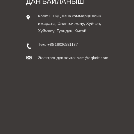
ДАН БАЙЛАНЫШ
Room E,16/F, DaDa коммерциялык
имараты, Элингси жолу, Хуйчэн,
Хуйчжоу, Гуандун, Кытай
Тел:
+86 18026581137
Электрондук почта:
sam@qqknit.com