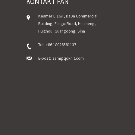
KONTAKT FAN
Keamer E,16/F, DaDa Commercial
Building, Elingxi Road, Huicheng,
Huizhou, Guangdong, Sina
Tel:
+86 18026581137
E-post:
sam@qqknit.com