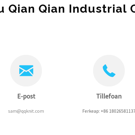
 Qian Qian Industrial C
E-post
Tillefoan
sam@qqknit.com
Ferkeap: +86 1802658113