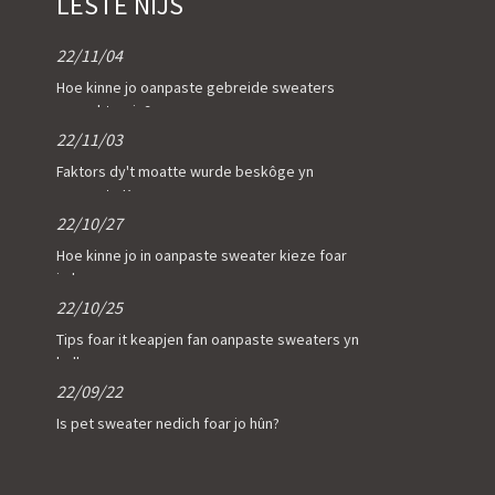
LÊSTE NIJS
22/11/04
Hoe kinne jo oanpaste gebreide sweaters
ynspektearje?
22/11/03
Faktors dy't moatte wurde beskôge yn
oanpaste K ...
22/10/27
Hoe kinne jo in oanpaste sweater kieze foar
jo b ...
22/10/25
Tips foar it keapjen fan oanpaste sweaters yn
bulk
22/09/22
Is pet sweater nedich foar jo hûn?