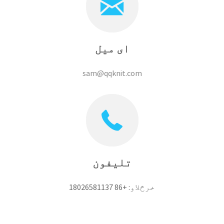
ای میل
sam@qqknit.com
تلیفون
خرڅلاو: +86 18026581137