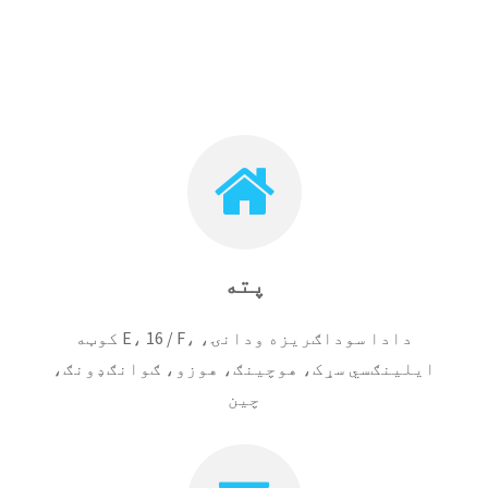
پته
کوټه E، 16 / F، دادا سوداګریزه ودانۍ،
ایلینګسي سړک، هوچینګ، هوزو، ګوانګډونګ،
چین