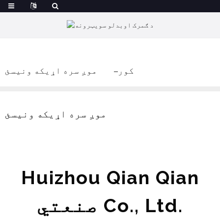
کور
موږ سره اړیکه ونیسئ
موږ سره اړیکه ونیسئ
Huizhou Qian Qian
صنعتي Co., Ltd.