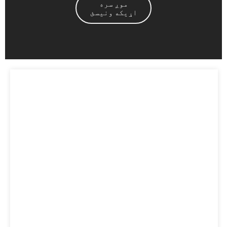
موږ سره
اړیکه ونیسئ