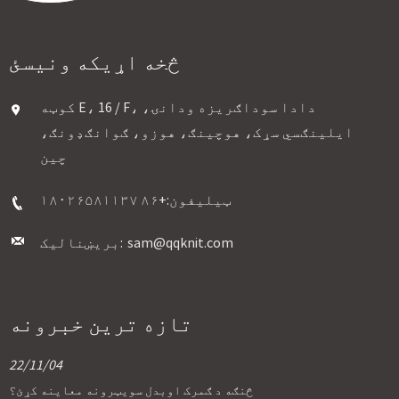
څخه اړیکه ونیسئ
کوټه E، 16 / F، دادا سوداګریزه ودانۍ،
ایلینګسي سړک، هوچینګ، هوزو، ګوانګډونګ،
چین
ټیلیفون:
+۸۶ ۱۸۰۲۶۵۸۱۱۳۷
sam@qqknit.com
بریښنالیک:
تازه ترین خبرونه
22/11/04
څنګه د ګمرک اوبدل سویټرونه معاینه کړئ؟