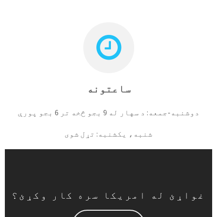
ساعتونه
دوشنبه-جمعه: د سهار له 9 بجو څخه تر 6 بجو پورې
شنبه، یکشنبه: تړل شوی
غواړئ له امریکا سره کار وکړئ؟