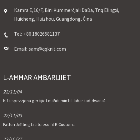
Kamra E,16/F, Bini Kummerċjali DaDa, Triq Elingxi,
Huicheng, Huizhou, Guangdong, Ċina
Tel:
+86 18026581137
Email:
sam@qqknit.com
L-AĦĦAR AĦBARIJIET
22/11/04
Kif tispezzjona ġerżijiet maħdumin bil-labar tad-dwana?
22/11/03
Fatturi Jeħtieġ Li Jitqiesu fil-K Custom...
22/10/27