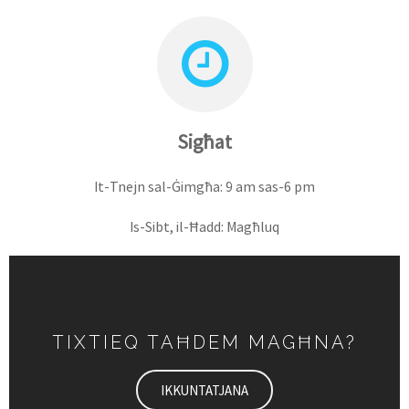
Sigħat
It-Tnejn sal-Ġimgħa: 9 am sas-6 pm
Is-Sibt, il-Ħadd: Magħluq
TIXTIEQ TAĦDEM MAGĦNA?
IKKUNTATJANA