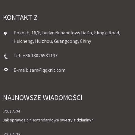
KONTAKT Z
Pokój E, 16/F, budynek handlowy DaDa, Elingxi Road,
Huicheng, Huizhou, Guangdong, Chiny
Tel:
+86 18026581137
E-mail:
sam@qqknit.com
NAJNOWSZE WIADOMOŚCI
22.11.04
Jak sprawdzić niestandardowe swetry z dzianiny?
22.11.03