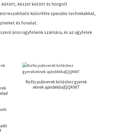
 kötött, kézzel kötött és horgolt
streszabható különféle speciális technikákkal,
zíneket és fonalat.
sszerű áron ügyfeleink számára, és az ügyfelek
Kisfiú pulóverek kötéshez gyerek
eknek ajándékba|QQKNIT
erek
 elad
ladó
T