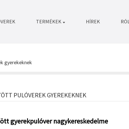
ÓVEREK
TERMÉKEK
HÍREK
RÓ
ek gyerekeknek
ÖTT PULÓVEREK GYEREKEKNEK
ött gyerekpulóver nagykereskedelme