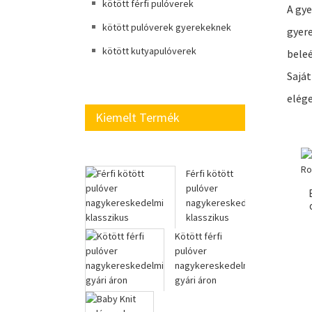
kötött férfi pulóverek
A gye
kötött pulóverek gyerekeknek
gyere
kötött kutyapulóverek
beleé
Saját
elég
Kiemelt Termék
Férfi kötött
pulóver
nagykereskedelmi
klasszikus
kábelpulóver|...
Kötött férfi
pulóver
nagykereskedelmi
gyári áron
pulóver...