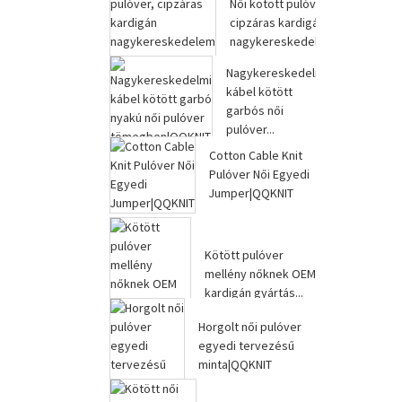
Női kötött pulóverek
cipzáras kardigánok
nagykereskedelme...
Nagykereskedelmi
kábel kötött
garbós női
pulóver...
Cotton Cable Knit
Pulóver Női Egyedi
Jumper|QQKNIT
Kötött pulóver
mellény nőknek OEM
kardigán gyártás...
Horgolt női pulóver
egyedi tervezésű
minta|QQKNIT