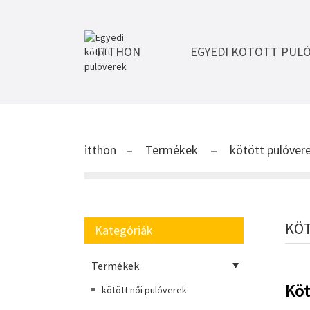
ITTHON
EGYEDI KÖTÖTT PUL
itthon
Termékek
kötött pulóver
KÖT
Kategóriák
Termékek
Köt
kötött női pulóverek