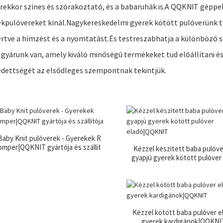
rekkor színes és szórakoztató, és a babaruhák is.A QQKNIT géppel
kpulóvereket kínál.Nagykereskedelmi gyerek kötött pulóverünk te
rtve a hímzést és a nyomtatást.És testreszabhatja a különböző s
 gyárunk van, amely kiváló minőségű termékeket tud előállítani é
edettségét az elsődleges szempontnak tekintjük.
Baby Knit pulóverek - Gyerekek R
omper|QQKNIT gyártója és szállít
Kézzel készített baba pulóv
ója
gyapjú gyerek kötött pulóver
ó|QQKNIT
Kézzel kötött baba pulóver e
gyerek kardigánok|QQKNI