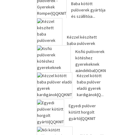
Baba kötött
pulóverek gyártója
és szállítója...
Kézzel készített
baba pulóverek
gyapjú gyerek kötött
Kisfiú pulóverek
pulóver...
kötéshez
gyerekeknek
ajándékba|QQKNIT
Kézzel kötött
baba pulóver
eladó gyerek
kardigánok|Q...
Egyedi pulóver
kötött horgolt
gyártó|QQKNIT