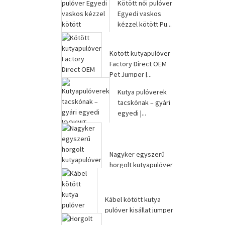
Kötött női pulóver
Egyedi vaskos
kézzel kötött Pu...
Kötött kutyapulóver
Factory Direct OEM
Pet Jumper |...
Kutya pulóverek
tacskónak – gyári
egyedi |...
Nagyker egyszerű
horgolt kutyapulóver
kötött kisállat...
Kábel kötött kutya
pulóver kisállat jumper
gyártó |QQKNIT