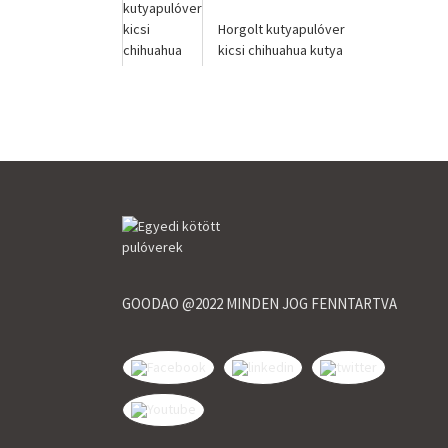
Horgolt kutyapulóver
kicsi chihuahua kutya
számára |QQKNIT
GOODAO @2022 MINDEN JOG FENNTARTVA