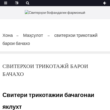
Хона
Маҳсулот
свитерхои трикотажй
барои бачахо
СВИТЕРХОИ ТРИКОТАЖЙ БАРОИ
БАЧАХО
Свитери трикотажии бачагонаи
яклухт