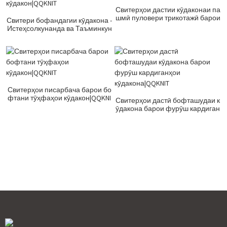
Свитерҳои дастии кӯдаконаи па
шмӣ пуловери трикотажӣ барои
Свитери бофандагии кӯдакона -
фурӯш|QQKNIT
Истеҳсолкунанда ва Таъминкун
андаи Ромпер барои кӯдакон|Q
QKNIT
Свитерҳои писарбача барои бо
фтани тӯҳфаҳои кӯдакон|QQKNI
Свитерҳои дастӣ бофташудаи к
T
ӯдакона барои фурӯш кардиган
ҳои кӯдакона|QQKNIT