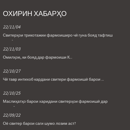
ОХИРИН ХАБАРҲО
22/11/04
Свитерҳои трикотажии фармоиширо чӣ гуна бояд тафтиш
кард?
22/11/03
Омилҳое, ки бояд дар фармоиши К...
22/10/27
Чӣ тавр интихоб кардани свитери фармоишӣ барои ...
22/10/25
Маслиҳатҳо барои харидани свитерҳои фармоишӣ дар
маҷмӯъ
22/09/22
Оё свитер барои саги шумо лозим аст?