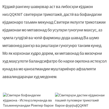
Кӯдакӣ рангину шавқовар аст ва либосҳои кӯдакон
низ.QQKNIT свитерҳои трикотажӣ, дастӣ ва бофандагии
кӯдаконаро таъмин мекунад.Свитери яклухти трикотажии
кӯдаконаи мо метавонад бо усулҳои гуногуни махсус, аз
ҷумла гулдӯзӣ ва чопӣ фармоиш дода шавад.Ва шумо
метавонед рангҳо ва риштаҳои гуногунро танзим кунед.
Мо як корхонаи худро дорем, ки метавонад ба мизоҷони
худ маҳсулоти баландсифатро бо нархи оқилона истеҳсол
кунад ва мо қаноатмандии муштариёнро афзалияти
аввалиндараҷаи худ медонем.