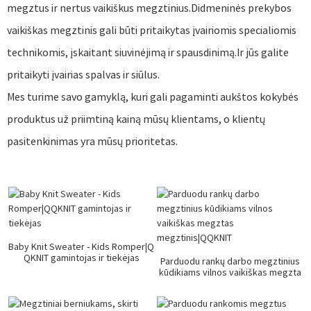
megztus ir nertus vaikiškus megztinius.Didmeninės prekybos
vaikiškas megztinis gali būti pritaikytas įvairiomis specialiomis
technikomis, įskaitant siuvinėjimą ir spausdinimą.Ir jūs galite
pritaikyti įvairias spalvas ir siūlus.
Mes turime savo gamyklą, kuri gali pagaminti aukštos kokybės
produktus už priimtiną kainą mūsų klientams, o klientų
pasitenkinimas yra mūsų prioritetas.
Baby Knit Sweater - Kids Romper|Q
QKNIT gamintojas ir tiekėjas
Parduodu rankų darbo megztinius
kūdikiams vilnos vaikiškas megzta
s megztinis|QQKNIT