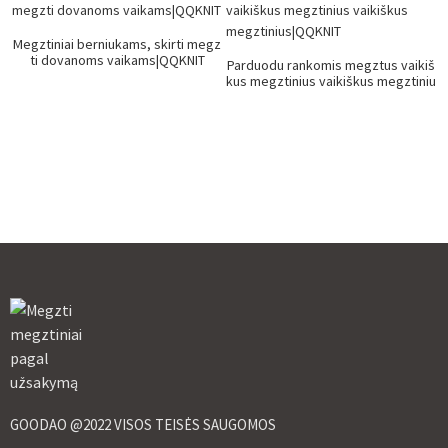
Megztiniai berniukams, skirti megz
ti dovanoms vaikams|QQKNIT
Parduodu rankomis megztus vaikiš
kus megztinius vaikiškus megztiniu
s|QQKNIT
GOODAO @2022 VISOS TEISĖS SAUGOMOS