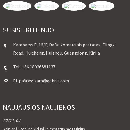
SUSISIEKITE NUO
Kambarys E, 16/F, DaDa komercinis pastatas, Elingxi
Road, Huicheng, Huizhou, Guangdong, Kinija
Tel:
+86 18026581137
El. paštas:
sam@qqknit.com
NAUJAUSIOS NAUJIENOS
22/11/04
Kaip apžiūrėti individualius megztus megztinius?