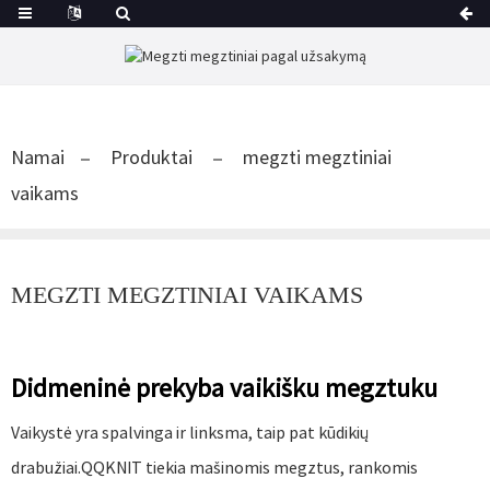
Namai
Produktai
megzti megztiniai
vaikams
MEGZTI MEGZTINIAI VAIKAMS
Didmeninė prekyba vaikišku megztuku
Vaikystė yra spalvinga ir linksma, taip pat kūdikių
drabužiai.QQKNIT tiekia mašinomis megztus, rankomis