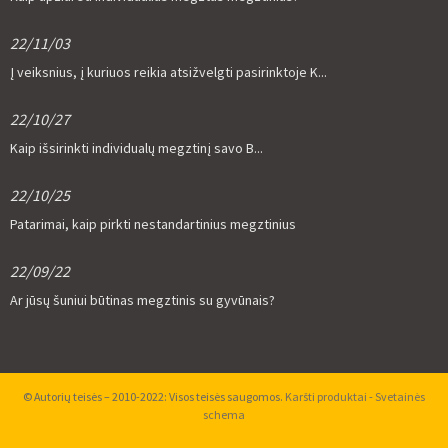
22/11/03
Į veiksnius, į kuriuos reikia atsižvelgti pasirinktoje K...
22/10/27
Kaip išsirinkti individualų megztinį savo B...
22/10/25
Patarimai, kaip pirkti nestandartinius megztinius
22/09/22
Ar jūsų šuniui būtinas megztinis su gyvūnais?
© Autorių teisės – 2010-2022: Visos teisės saugomos.
Karšti produktai
-
Svetainės
schema