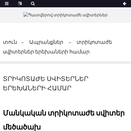
տուն
Ապրանքներ
տրիկոտաժե
սվիտերներ երեխաների համար
ՏՐԻԿՈՏԱԺԵ ՍՎԻՏԵՐՆԵՐ
ԵՐԵԽԱՆԵՐԻ ՀԱՄԱՐ
Մանկական տրիկոտաժե սվիտեր
մեծածախ