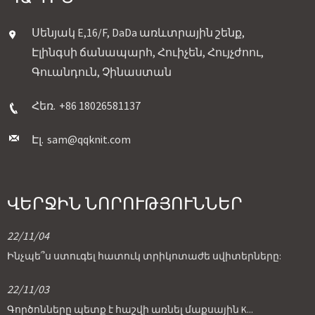
Սենյակ E,16/F, DaDa առևտրային շենք,
Էլինգսի ճանապարհ, Հուիչեն, Հույչժոու,
Գուանդուն, Չինաստան
Հեռ.
+86 18026581137
Էլ.
sam@qqknit.com
ՎԵՐՋԻՆ ՆՈՐՈՒԹՅՈՒՆՆԵՐ
22/11/04
Ինչպե՞ս ստուգել հատուկ տրիկոտաժե սվիտերները:
22/11/03
Գործոնները պետք է հաշվի առնել մաքսային K...