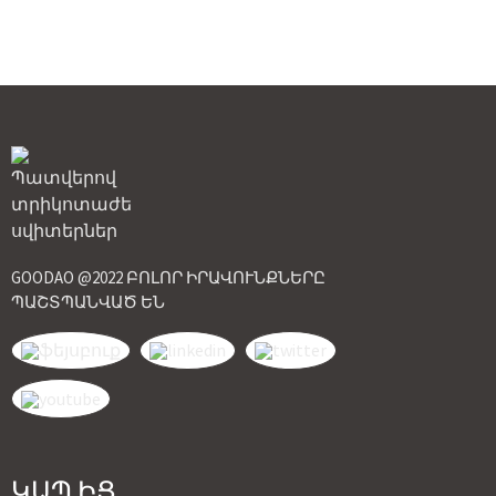
GOODAO @2022 ԲՈԼՈՐ ԻՐԱՎՈՒՆՔՆԵՐԸ
ՊԱՇՏՊԱՆՎԱԾ ԵՆ
ԿԱՊ ԻՑ