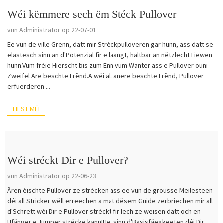
Wéi këmmere sech ëm Stéck Pullover
vun Administrator op 22-07-01
Ee vun de ville Grënn, datt mir Stréckpulloveren gär hunn, ass datt se
elastesch sinn an d'Potenzial fir e laangt, haltbar an nëtzlecht Liewen
hunn.Vum fréie Hierscht bis zum Enn vum Wanter ass e Pullover ouni
Zweifel Äre beschte Frënd.A wéi all anere beschte Frënd, Pullover
erfuerderen ...
LIEST MÉI
Wéi stréckt Dir e Pullover?
vun Administrator op 22-06-23
Ären éischte Pullover ze strécken ass ee vun de grousse Meilesteen
déi all Stricker wëll erreechen a mat dësem Guide zerbriechen mir all
d'Schrëtt wéi Dir e Pullover stréckt fir Iech ze weisen datt och en
Ufänger e Jumper strécke kann!Hei sinn d'Basisfäegkeeten déi Dir