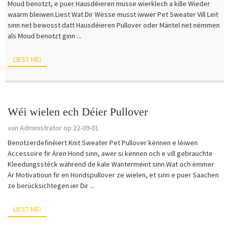
Moud benotzt, e puer Hausdéieren musse wierklech a kille Wieder
waarm bleiwen.Liest Wat Dir Wësse musst iwwer Pet Sweater Vill Leit
sinn net bewosst datt Hausdéieren Pullover oder Mäntel net nëmmen
als Moud benotzt ginn ...
LIEST MÉI
Wéi wielen ech Déier Pullover
vun Administrator op 22-09-01
Benotzerdefinéiert Knit Sweater Pet Pullover kënnen e léiwen
Accessoire fir Ären Hond sinn, awer si kënnen och e vill gebrauchte
Kleedungsstéck während de kale Wanterméint sinn.Wat och ëmmer
Är Motivatioun fir en Hondspullover ze wielen, et sinn e puer Saachen
ze berücksichtegen ier Dir ...
LIEST MÉI