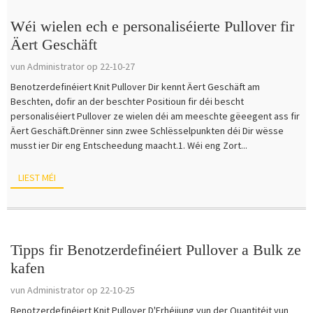
Wéi wielen ech e personaliséierte Pullover fir
Äert Geschäft
vun Administrator op 22-10-27
Benotzerdefinéiert Knit Pullover Dir kennt Äert Geschäft am
Beschten, dofir an der beschter Positioun fir déi bescht
personaliséiert Pullover ze wielen déi am meeschte gëeegent ass fir
Äert Geschäft.Drënner sinn zwee Schlësselpunkten déi Dir wësse
musst ier Dir eng Entscheedung maacht.1. Wéi eng Zort...
LIEST MÉI
Tipps fir Benotzerdefinéiert Pullover a Bulk ze
kafen
vun Administrator op 22-10-25
Benotzerdefinéiert Knit Pullover D'Erhéijung vun der Quantitéit vun