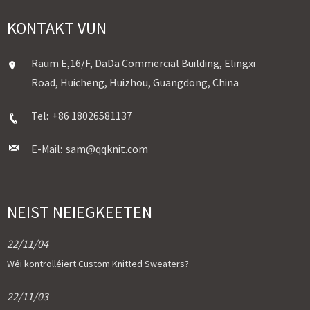
KONTAKT VUN
Raum E,16/F, DaDa Commercial Building, Elingxi
Road, Huicheng, Huizhou, Guangdong, China
Tel:
+86 18026581137
E-Mail:
sam@qqknit.com
NEIST NEIEGKEETEN
22/11/04
Wéi kontrolléiert Custom Knitted Sweaters?
22/11/03