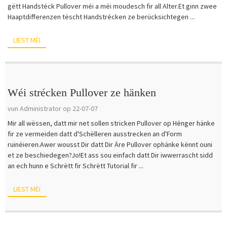
gëtt Handstéck Pullover méi a méi moudesch fir all Alter.Et ginn zwee
Haaptdifferenzen tëscht Handstrécken ze berücksichtegen ...
LIEST MÉI
Wéi strécken Pullover ze hänken
vun Administrator op 22-07-07
Mir all wëssen, datt mir net sollen stricken Pullover op Hénger hänke
fir ze vermeiden datt d'Schëlleren ausstrecken an d'Form
ruinéieren.Awer wousst Dir datt Dir Äre Pullover ophänke kënnt ouni
et ze beschiedegen?Jo!Et ass sou einfach datt Dir iwwerrascht sidd
an ech hunn e Schrëtt fir Schrëtt Tutorial fir ...
LIEST MÉI