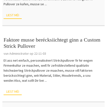
Pullover ze kafen, musse se ...
LIEST MÉI
Faktore musse berécksiichtegt ginn a Custom
Strick Pullover
vun Administrator op 22-11-03
Et ass net einfach, personaliséiert Stréckpullover fir hir eegen
Firmenkultur ze maachen, well fir zefriddestellend qualitativ
héichwäerteg Stréckpullover ze maachen, musse vill Faktoren
berücksichtegt ginn, wéi Material, Stiler, Moudetrends, a sou
weider.Also, wat sollt Dir bei ...
LIEST MÉI