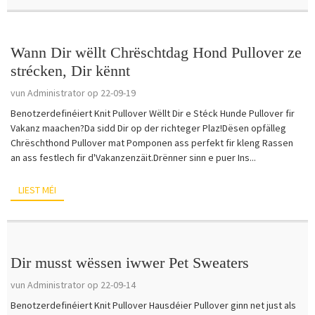
Wann Dir wëllt Chrëschtdag Hond Pullover ze
strécken, Dir kënnt
vun Administrator op 22-09-19
Benotzerdefinéiert Knit Pullover Wëllt Dir e Stéck Hunde Pullover fir
Vakanz maachen?Da sidd Dir op der richteger Plaz!Dësen opfälleg
Chrëschthond Pullover mat Pomponen ass perfekt fir kleng Rassen
an ass festlech fir d'Vakanzenzäit.Drënner sinn e puer Ins...
LIEST MÉI
Dir musst wëssen iwwer Pet Sweaters
vun Administrator op 22-09-14
Benotzerdefinéiert Knit Pullover Hausdéier Pullover ginn net just als