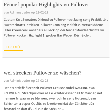
Fënnef populär Highlights vu Pullover
vun Administrator op 22-02-23
Custom Knit Sweaters D'Moud vu Pullover huet laang seng Praktikitéit
iwwerschratt.E stricken Pullover kann eng Vielfalt vu verschiddene
Biller kreéieren.Loosst eis e Bléck op déi fënnef Moudeschichte vu
Pullover kucken: Highlight 1: grober Bar Weben.Déi héich-...
LIEST MÉI
wéi strécken Pullover ze wäschen?
vun Administrator op 22-02-23
Benotzerdefinéiert Knit Pullover Grousshandel WASHING YOU
KNITWEAR E Stréckpullover ass e Wanter essentiell fir Männer, net
nëmme fir waarm ze bleiwen, awer och fir seng Notzung beim
Schichten a super Outfits ze kreéieren.Mat der Zäit kënnt Dir
feststellen datt d'Zuel vun de Stécker ...