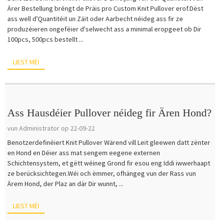
Ärer Bestellung bréngt de Präis pro Custom Knit Pullover erof.Dëst
ass well d'Quantitéit un Zäit oder Aarbecht néideg ass fir ze
produzéieren ongeféier d'selwecht ass a minimal eropgeet ob Dir
100pcs, 500pcs bestellt ...
LIEST MÉI
Ass Hausdéier Pullover néideg fir Ären Hond?
vun Administrator op 22-09-22
Benotzerdefinéiert Knit Pullover Wärend vill Leit gleewen datt zënter
en Hond en Déier ass mat sengem eegene externen
Schichtensystem, et gëtt wéineg Grond fir esou eng Iddi iwwerhaapt
ze berücksichtegen.Wéi och ëmmer, ofhängeg vun der Rass vun
Ärem Hond, der Plaz an där Dir wunnt, ...
LIEST MÉI