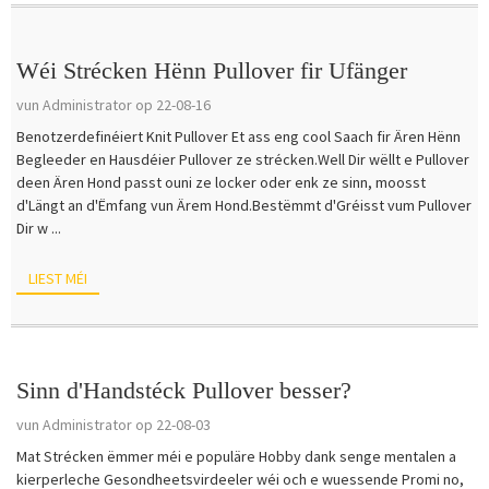
Wéi Strécken Hënn Pullover fir Ufänger
vun Administrator op 22-08-16
Benotzerdefinéiert Knit Pullover Et ass eng cool Saach fir Ären Hënn
Begleeder en Hausdéier Pullover ze strécken.Well Dir wëllt e Pullover
deen Ären Hond passt ouni ze locker oder enk ze sinn, moosst
d'Längt an d'Ëmfang vun Ärem Hond.Bestëmmt d'Gréisst vum Pullover
Dir w ...
LIEST MÉI
Sinn d'Handstéck Pullover besser?
vun Administrator op 22-08-03
Mat Strécken ëmmer méi e populäre Hobby dank senge mentalen a
kierperleche Gesondheetsvirdeeler wéi och e wuessende Promi no,