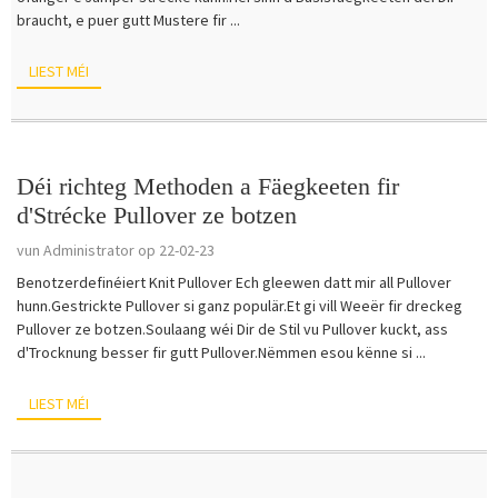
braucht, e puer gutt Mustere fir ...
LIEST MÉI
Déi richteg Methoden a Fäegkeeten fir
d'Strécke Pullover ze botzen
vun Administrator op 22-02-23
Benotzerdefinéiert Knit Pullover Ech gleewen datt mir all Pullover
hunn.Gestrickte Pullover si ganz populär.Et gi vill Weeër fir dreckeg
Pullover ze botzen.Soulaang wéi Dir de Stil vu Pullover kuckt, ass
d'Trocknung besser fir gutt Pullover.Nëmmen esou kënne si ...
LIEST MÉI