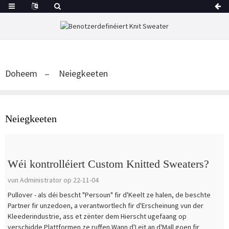
Doheem
Neiegkeeten
Neiegkeeten
Wéi kontrolléiert Custom Knitted Sweaters?
vun Administrator op 22-11-04
Pullover - als déi bescht "Persoun" fir d'Keelt ze halen, de beschte
Partner fir unzedoen, a verantwortlech fir d'Erscheinung vun der
Kleederindustrie, ass et zënter dem Hierscht ugefaang op
verschidde Plattformen ze ruffen.Wann d'Leit an d'Mall goen fir