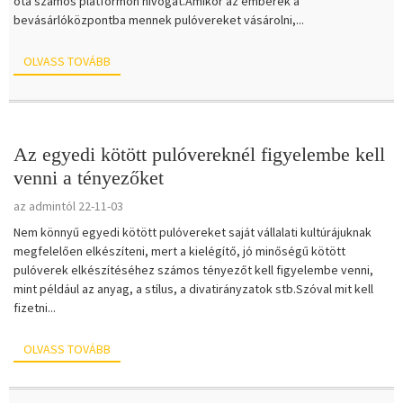
óta számos platformon hívogat.Amikor az emberek a
bevásárlóközpontba mennek pulóvereket vásárolni,...
OLVASS TOVÁBB
Az egyedi kötött pulóvereknél figyelembe kell
venni a tényezőket
az admintól 22-11-03
Nem könnyű egyedi kötött pulóvereket saját vállalati kultúrájuknak
megfelelően elkészíteni, mert a kielégítő, jó minőségű kötött
pulóverek elkészítéséhez számos tényezőt kell figyelembe venni,
mint például az anyag, a stílus, a divatirányzatok stb.Szóval mit kell
fizetni...
OLVASS TOVÁBB