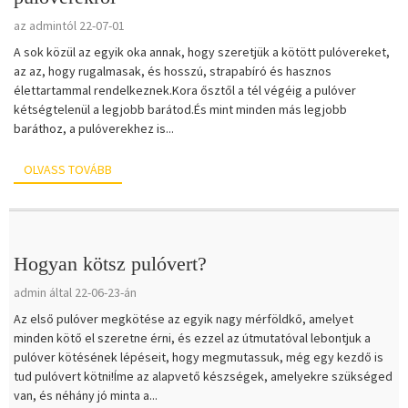
az admintól 22-07-01
A sok közül az egyik oka annak, hogy szeretjük a kötött pulóvereket,
az az, hogy rugalmasak, és hosszú, strapabíró és hasznos
élettartammal rendelkeznek.Kora ősztől a tél végéig a pulóver
kétségtelenül a legjobb barátod.És mint minden más legjobb
baráthoz, a pulóverekhez is...
OLVASS TOVÁBB
Hogyan kötsz pulóvert?
admin által 22-06-23-án
Az első pulóver megkötése az egyik nagy mérföldkő, amelyet
minden kötő el szeretne érni, és ezzel az útmutatóval lebontjuk a
pulóver kötésének lépéseit, hogy megmutassuk, még egy kezdő is
tud pulóvert kötni!Íme az alapvető készségek, amelyekre szükséged
van, és néhány jó minta a...