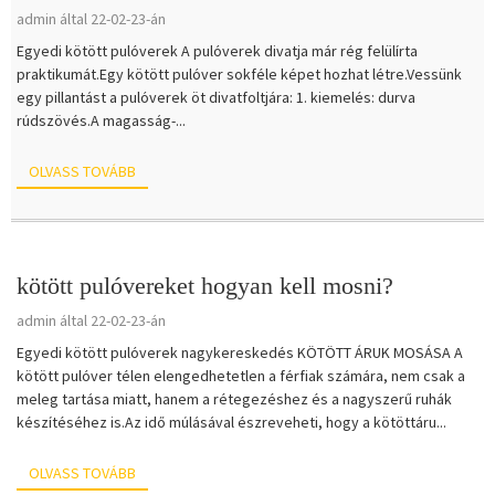
admin által 22-02-23-án
Egyedi kötött pulóverek A pulóverek divatja már rég felülírta
praktikumát.Egy kötött pulóver sokféle képet hozhat létre.Vessünk
egy pillantást a pulóverek öt divatfoltjára: 1. kiemelés: durva
rúdszövés.A magasság-...
OLVASS TOVÁBB
kötött pulóvereket hogyan kell mosni?
admin által 22-02-23-án
Egyedi kötött pulóverek nagykereskedés KÖTÖTT ÁRUK MOSÁSA A
kötött pulóver télen elengedhetetlen a férfiak számára, nem csak a
meleg tartása miatt, hanem a rétegezéshez és a nagyszerű ruhák
készítéséhez is.Az idő múlásával észreveheti, hogy a kötöttáru...
OLVASS TOVÁBB