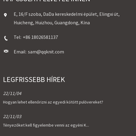
E, 16/F szoba, DaDa kereskedelmi épület, Elingxi út,
Huicheng, Huizhou, Guangdong, Kína
Tel:
+86 18026581137
Email:
sam@qqknit.com
LEGFRISSEBB HÍREK
22/11/04
Hogyan lehet ellenőrizni az egyedi kötött pulóvereket?
22/11/03
Tényezőket kell figyelembe venni az egyéni K...