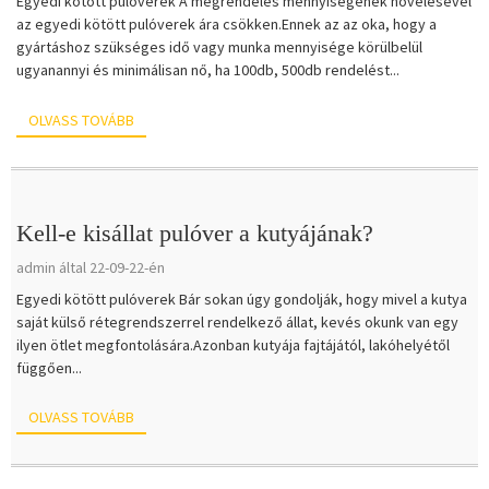
Egyedi kötött pulóverek A megrendelés mennyiségének növelésével
az egyedi kötött pulóverek ára csökken.Ennek az az oka, hogy a
gyártáshoz szükséges idő vagy munka mennyisége körülbelül
ugyanannyi és minimálisan nő, ha 100db, 500db rendelést...
OLVASS TOVÁBB
Kell-e kisállat pulóver a kutyájának?
admin által 22-09-22-én
Egyedi kötött pulóverek Bár sokan úgy gondolják, hogy mivel a kutya
saját külső rétegrendszerrel rendelkező állat, kevés okunk van egy
ilyen ötlet megfontolására.Azonban kutyája fajtájától, lakóhelyétől
függően...
OLVASS TOVÁBB