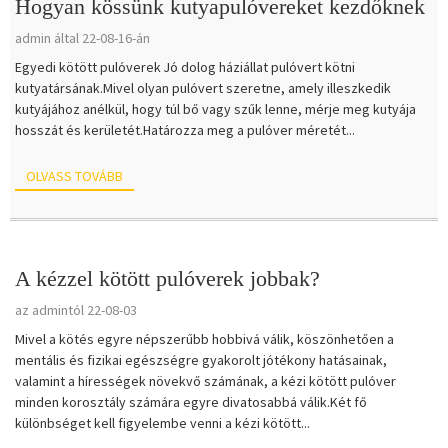
Hogyan kössünk kutyapulóvereket kezdőknek
admin által 22-08-16-án
Egyedi kötött pulóverek Jó dolog háziállat pulóvert kötni
kutyatársának.Mivel olyan pulóvert szeretne, amely illeszkedik
kutyájához anélkül, hogy túl bő vagy szűk lenne, mérje meg kutyája
hosszát és kerületét.Határozza meg a pulóver méretét...
OLVASS TOVÁBB
A kézzel kötött pulóverek jobbak?
az admintól 22-08-03
Mivel a kötés egyre népszerűbb hobbivá válik, köszönhetően a
mentális és fizikai egészségre gyakorolt ​​jótékony hatásainak,
valamint a hírességek növekvő számának, a kézi kötött pulóver
minden korosztály számára egyre divatosabbá válik.Két fő
különbséget kell figyelembe venni a kézi kötött...