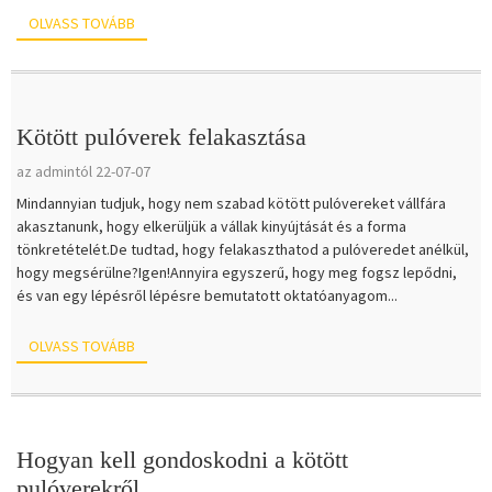
OLVASS TOVÁBB
Kötött pulóverek felakasztása
az admintól 22-07-07
Mindannyian tudjuk, hogy nem szabad kötött pulóvereket vállfára
akasztanunk, hogy elkerüljük a vállak kinyújtását és a forma
tönkretételét.De tudtad, hogy felakaszthatod a pulóveredet anélkül,
hogy megsérülne?Igen!Annyira egyszerű, hogy meg fogsz lepődni,
és van egy lépésről lépésre bemutatott oktatóanyagom...
OLVASS TOVÁBB
Hogyan kell gondoskodni a kötött
pulóverekről