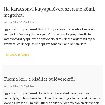
Ha karácsonyi kutyapulóvert szeretne kötni,
megteheti
admin által 22-09-19-én
Egyedi kötött pulóverek Kötött kutyapulóvert szeretne készíteni
ünnepekre?Akkor jó helyen jársz!Ez a szemet gyönyörködtető
karácsonyi kutyapulóver pomponokkal tökéletes a kistestű fajták
számára, és ünnepi az ünnepi szezonban.Alább néhány infó...
OLVASS TOVÁBB
Tudnia kell a kisállat pulóverekről
admin által 22-09-14-én
Egyedi kötött pulóverek A kisállat-pulóvereket nem divatosan
használják, néhány háziállatnak valóban melegen kell maradnia hűvös
időben.Olvassa el, mit kell tudni az állati pulóverről Sokan nincsenek