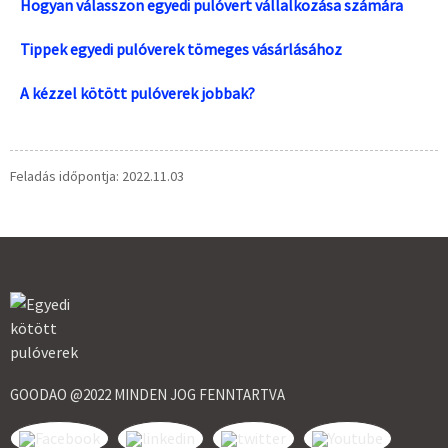
Hogyan válasszon egyedi pulóvert vállalkozása számára
Tippek egyedi pulóverek tömeges vásárlásához
A kézzel kötött pulóverek jobbak?
Feladás időpontja: 2022.11.03
GOODAO @2022 MINDEN JOG FENNTARTVA