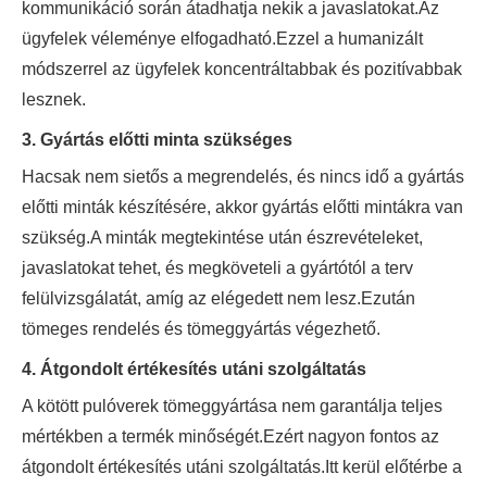
kommunikáció során átadhatja nekik a javaslatokat.Az
ügyfelek véleménye elfogadható.Ezzel a humanizált
módszerrel az ügyfelek koncentráltabbak és pozitívabbak
lesznek.
3. Gyártás előtti minta szükséges
Hacsak nem sietős a megrendelés, és nincs idő a gyártás
előtti minták készítésére, akkor gyártás előtti mintákra van
szükség.A minták megtekintése után észrevételeket,
javaslatokat tehet, és megköveteli a gyártótól a terv
felülvizsgálatát, amíg az elégedett nem lesz.Ezután
tömeges rendelés és tömeggyártás végezhető.
4. Átgondolt értékesítés utáni szolgáltatás
A kötött pulóverek tömeggyártása nem garantálja teljes
mértékben a termék minőségét.Ezért nagyon fontos az
átgondolt értékesítés utáni szolgáltatás.Itt kerül előtérbe a