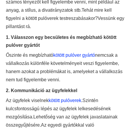
számos tényezőt kell figyelembe venni, mint például az
anyag, a stílus, a divatirányzatok stb.Tehát mire kell
figyelni a kötött pulóverek testreszabásakor?Vessünk egy
pillantást rá.
1. Válasszon egy becsületes és megbízható kötött
pulóver gyártót
Őszinte és megbízható
kötött pulóver gyártó
nemcsak a
vállalkozás különféle követelményeit veszi figyelembe,
hanem azokat a problémákat is, amelyeket a vállalkozás
nem tud figyelembe venni.
2. Kommunikáció az ügyfelekkel
Az ügyfelek viselnek
kötött pulóverek
.Szintén
kulcsfontosságú lépés az ügyfelek lelkesedésének
mozgósítása.Lehetőség van az ügyfelek javaslatainak
összegyűjtésére.Az egyedi gyártókkal való