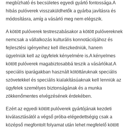
megbízható és becsületes egyedi gyártó fontossága.A
hibás pulóverek visszaküldhetők a gyárba javításra és
módosításra, amíg a vásárló meg nem elégszik.
A kötött pulóverek testreszabásakor a kötött pulóvereknek
nemcsak a vállalkozás kulturális konnotációjához és
fejlesztési igényeihez kell illeszkedniük, hanem
ügyelniük kell az ügyfelek kényelmére is.A kényelmes
kötött pulóverek magabiztosabbá teszik a vásárlókat.A
speciális iparágakban használt kötöttáruknak speciális
szövetekkel és speciális kialakításúaknak kell lenniük az
ügyfelek személyes biztonságának és a munka
zökkenőmentes elvégzésének érdekében.
Ezért az egyedi kötött pulóverek gyártójának kezdeti
kiválasztásától a végső próba-elégedettségig csak a
középső megfontolt folyamat után lehet megfelelő kötött