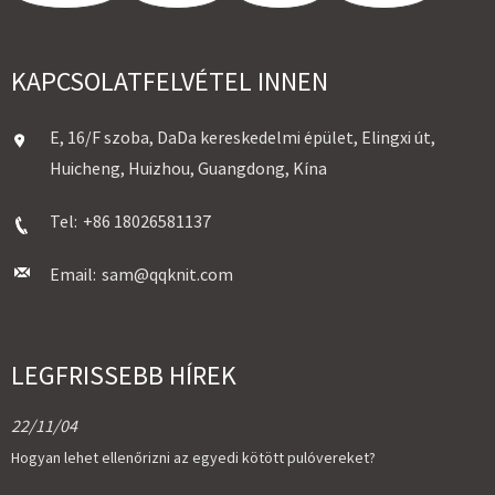
KAPCSOLATFELVÉTEL INNEN
E, 16/F szoba, DaDa kereskedelmi épület, Elingxi út,
Huicheng, Huizhou, Guangdong, Kína
Tel:
+86 18026581137
Email:
sam@qqknit.com
LEGFRISSEBB HÍREK
22/11/04
Hogyan lehet ellenőrizni az egyedi kötött pulóvereket?