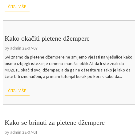
ČITAJ VIŠE
Kako okačiti pletene džempere
by admin 22-07-07
Svi znamo da pletene džempere ne smijemo vješati na vješalice kako
bismo izbjegli istezanje ramena i narušili oblik.Ali da li ste znali da
MOŽETE okačiti svoj džemper, a da ga ne oštetite?Da!Tako je lako da
ćete biti iznenađeni, a ja imam tutorijal korak po korak kako da...
ČITAJ VIŠE
Kako se brinuti za pletene džempere
by admin 22-07-01