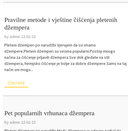
Pravilne metode i vještine čišćenja pletenih
džempera
by admin 22-02-23
Pleteni džemperi po narudžbi Vjerujem da svi imamo
džempere.Pleteni džemperi su veoma popularni.Postoji mnogo
načina za čišćenje prljavih džempera.Sve dok gledate na stil
džempera, hemijsko čišćenje je bolje za dobre džempere.Samo na taj
način oni mogu...
ČITAJ VIŠE
Pet popularnih vrhunaca džempera
by admin 22-02-23
Pleteni džemperi po narudžbi Moda džempera je odavno nadjačala