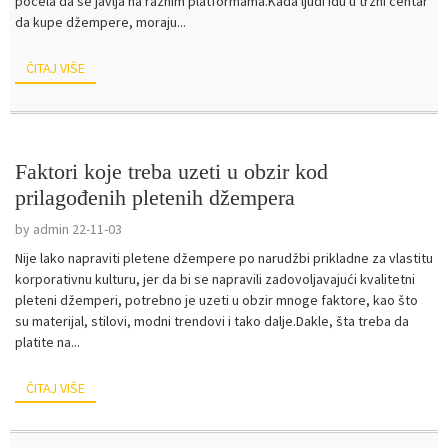
počela da se javlja na raznim platformama.Kada ljudi idu u tržni centar
da kupe džempere, moraju...
ČITAJ VIŠE
Faktori koje treba uzeti u obzir kod
prilagođenih pletenih džempera
by admin 22-11-03
Nije lako napraviti pletene džempere po narudžbi prikladne za vlastitu
korporativnu kulturu, jer da bi se napravili zadovoljavajući kvalitetni
pleteni džemperi, potrebno je uzeti u obzir mnoge faktore, kao što
su materijal, stilovi, modni trendovi i tako dalje.Dakle, šta treba da
platite na...
ČITAJ VIŠE