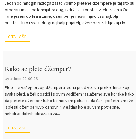
Jedan od mnogih razloga zašto volimo pletene džempere je taj što su
otporni i imaju potencijal za dug, izdržljiv i koristan vijek trajanja.Od
rane jeseni do kraja zime, džemper je nesumnjivo vaš najbolji
prijatelj.I kao i svaki drugi najbolji prijatelj, džemperi zahtijevaju lo...
ČITAJ VIŠE
Kako se plete džemper?
by admin 22-06-23
Pletenje vašeg prvog džempera jedna je od velikih prekretnica koje
svaka pletilja želi postići i s ovim vodičem razlažemo sve korake kako
da pletete džemper kako bismo vam pokazali da čak i početnik može
isplesti džemper!Evo osnovnih vještina koje su vam potrebne,
nekoliko dobrih obrazaca za...
ČITAJ VIŠE