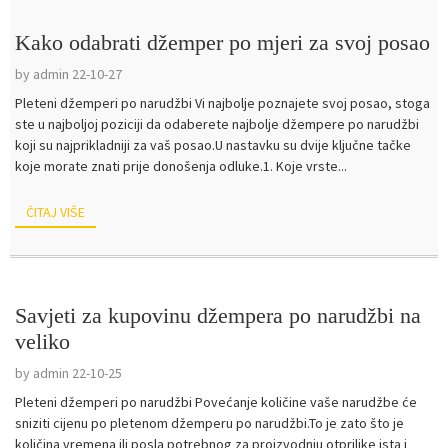
Kako odabrati džemper po mjeri za svoj posao
by admin 22-10-27
Pleteni džemperi po narudžbi Vi najbolje poznajete svoj posao, stoga
ste u najboljoj poziciji da odaberete najbolje džempere po narudžbi
koji su najprikladniji za vaš posao.U nastavku su dvije ključne tačke
koje morate znati prije donošenja odluke.1. Koje vrste...
ČITAJ VIŠE
Savjeti za kupovinu džempera po narudžbi na
veliko
by admin 22-10-25
Pleteni džemperi po narudžbi Povećanje količine vaše narudžbe će
sniziti cijenu po pletenom džemperu po narudžbi.To je zato što je
količina vremena ili posla potrebnog za proizvodnju otprilike ista i