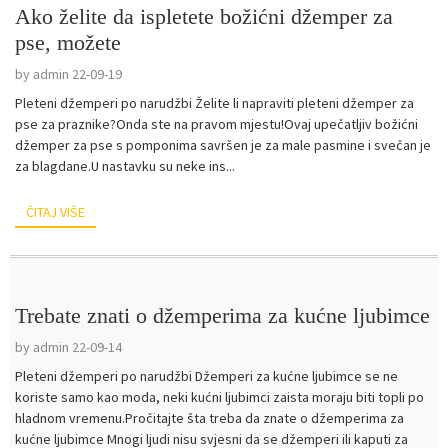
Ako želite da ispletete božićni džemper za
pse, možete
by admin 22-09-19
Pleteni džemperi po narudžbi Želite li napraviti pleteni džemper za
pse za praznike?Onda ste na pravom mjestu!Ovaj upečatljiv božićni
džemper za pse s pomponima savršen je za male pasmine i svečan je
za blagdane.U nastavku su neke ins...
ČITAJ VIŠE
Trebate znati o džemperima za kućne ljubimce
by admin 22-09-14
Pleteni džemperi po narudžbi Džemperi za kućne ljubimce se ne
koriste samo kao moda, neki kućni ljubimci zaista moraju biti topli po
hladnom vremenu.Pročitajte šta treba da znate o džemperima za
kućne ljubimce Mnogi ljudi nisu svjesni da se džemperi ili kaputi za