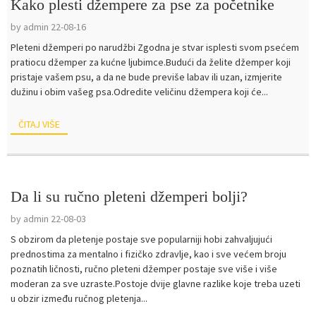
Kako plesti džempere za pse za početnike
by admin 22-08-16
Pleteni džemperi po narudžbi Zgodna je stvar isplesti svom psećem
pratiocu džemper za kućne ljubimce.Budući da želite džemper koji
pristaje vašem psu, a da ne bude previše labav ili uzan, izmjerite
dužinu i obim vašeg psa.Odredite veličinu džempera koji će...
ČITAJ VIŠE
Da li su ručno pleteni džemperi bolji?
by admin 22-08-03
S obzirom da pletenje postaje sve popularniji hobi zahvaljujući
prednostima za mentalno i fizičko zdravlje, kao i sve većem broju
poznatih ličnosti, ručno pleteni džemper postaje sve više i više
moderan za sve uzraste.Postoje dvije glavne razlike koje treba uzeti
u obzir između ručnog pletenja...