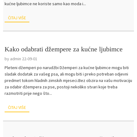
kućne ljubimce ne koriste samo kao moda i...
ČITAJ VIŠE
Kako odabrati džempere za kućne ljubimce
by admin 22-09-01
Pleteni džemperi po narudžbi Džemperi za kućne ljubimce mogu biti
sladak dodatak za vašeg psa, ali mogu biti i preko potreban odjevni
predmet tokom hladnih zimskih mjeseci.Bez obzira na vašu motivaciju
za odabir džempera za pse, postoji nekoliko stvari koje treba
razmotriti prije nego što...
ČITAJ VIŠE