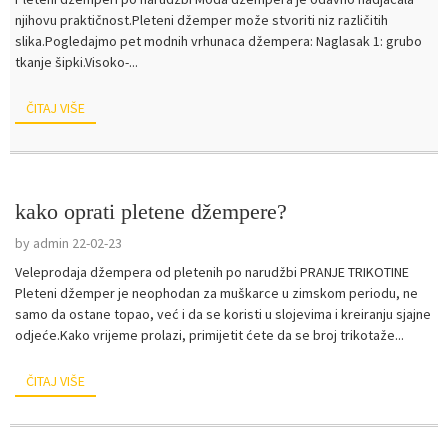
njihovu praktičnost.Pleteni džemper može stvoriti niz različitih
slika.Pogledajmo pet modnih vrhunaca džempera: Naglasak 1: grubo
tkanje šipki.Visoko-...
ČITAJ VIŠE
kako oprati pletene džempere?
by admin 22-02-23
Veleprodaja džempera od pletenih po narudžbi PRANJE TRIKOTINE
Pleteni džemper je neophodan za muškarce u zimskom periodu, ne
samo da ostane topao, već i da se koristi u slojevima i kreiranju sjajne
odjeće.Kako vrijeme prolazi, primijetit ćete da se broj trikotaže...
ČITAJ VIŠE