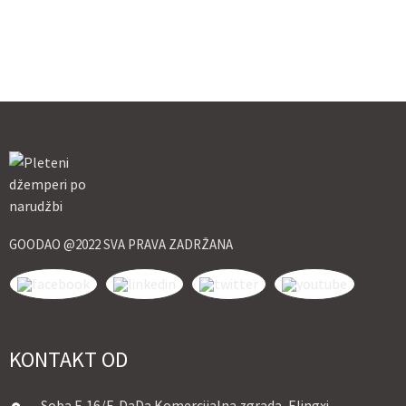
GOODAO @2022 SVA PRAVA ZADRŽANA
KONTAKT OD
Soba E,16/F, DaDa Komercijalna zgrada, Elingxi