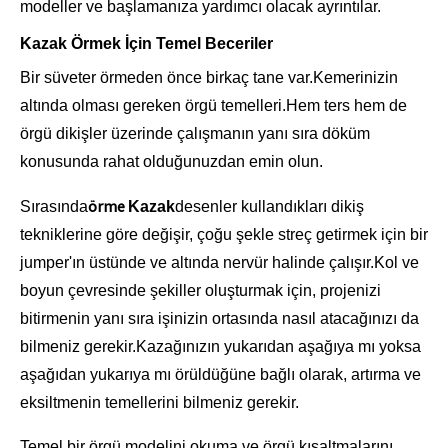
modeller ve başlamanıza yardımcı olacak ayrıntılar.
Kazak Örmek İçin Temel Beceriler
Bir süveter örmeden önce birkaç tane var.
Kemerinizin
altında olması gereken örgü temelleri.Hem ters hem de
örgü dikişler üzerinde çalışmanın yanı sıra döküm
konusunda rahat olduğunuzdan emin olun.
örme
Sırasında
Kazak
desenler kullandıkları dikiş
tekniklerine göre değişir, çoğu şekle streç getirmek için bir
jumper'ın üstünde ve altında nervür halinde çalışır.Kol ve
boyun çevresinde şekiller oluşturmak için, projenizi
bitirmenin yanı sıra işinizin ortasında nasıl atacağınızı da
bilmeniz gerekir.Kazağınızın yukarıdan aşağıya mı yoksa
aşağıdan yukarıya mı örüldüğüne bağlı olarak, artırma ve
eksiltmenin temellerini bilmeniz gerekir.
Temel bir örgü modelini okuma ve örgü kısaltmalarını