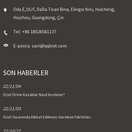
Oda E,16/F, DaDa Ticari Bina, Elingxi Yolu, Huicheng,
Huizhou, Guangdong, Çin
Tel:
+86 18026581137
E-posta:
sam@qqknit.com
SON HABERLER
22/11/04
Özel Örme Kazaklar Nasıl İncelenir?
22/11/03
Özel Tasarımda Dikkat Edilmesi Gereken Faktörler...
22/10/27