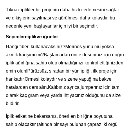
Tıknaz iplikler bir projenin daha hızlı ilerlemesini sağlar
ve dikişlerin sayılması ve görülmesi daha kolaydır, bu
nedenle yeni başlayanlar için iyi bir seçimdir.
Seçimler
e
iplik
ve iğneler
Hangi fiberi kullanacaksınız?Merinos yünü mü yoksa
akrilik karışımı mı?Başlamadan önce deseniniz için doğru
iplik ağırlığına sahip olup olmadığınızı kontrol ettiğinizden
emin olun!Pürüzsüz, sıradan bir yün ipliği, ilk proje için
harikadır.Örmesi kolaydır ve size
ne yaptığına bak
ve
hatalardan ders alın.Kalıbınız ayrıca jumperınız için tam
olarak kaç gram veya yarda ihtiyacınız olduğunu da size
bildirir.
İplik etiketine bakarsanız, önerilen bir iğne boyutuna
sahip olacaktır (altında bir sayı bulunan çapraz iki örgü