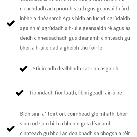
cleachdadh ach prìomh stuth gus geansaidh àrd-
inbhe a dhèanamh.Agus bidh an luchd-sgrùdaidh
againn a’ sgrùdadh a h-uile geansaidh rè agus às
deidh cinneasachadh gus dèanamh cinnteach gu
bheil a h-uile dad a gheibh thu foirfe
Stiùireadh dealbhadh saor an asgaidh
Tionndadh fìor luath, lìbhrigeadh air-ùine
Bidh sinn a’ toirt ort coimhead glè mhath: bheir
sinn rud sam bith a bheir e gus dèanamh
cinnteach gu bheil an dealbhadh sa bhogsa a rèir