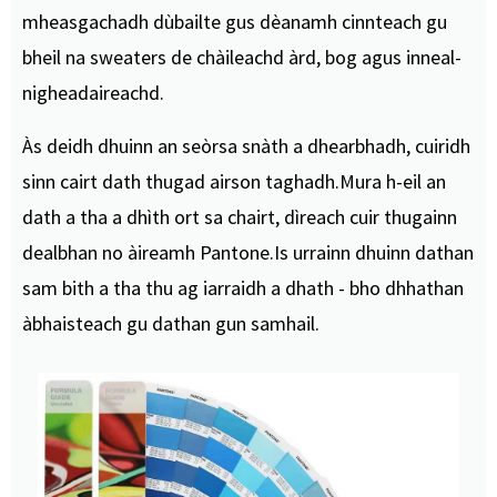
mheasgachadh dùbailte gus dèanamh cinnteach gu
bheil na sweaters de chàileachd àrd, bog agus inneal-
nigheadaireachd.
Às deidh dhuinn an seòrsa snàth a dhearbhadh, cuiridh
sinn cairt dath thugad airson taghadh.Mura h-eil an
dath a tha a dhìth ort sa chairt, dìreach cuir thugainn
dealbhan no àireamh Pantone.Is urrainn dhuinn dathan
sam bith a tha thu ag iarraidh a dhath - bho dhhathan
àbhaisteach gu dathan gun samhail.