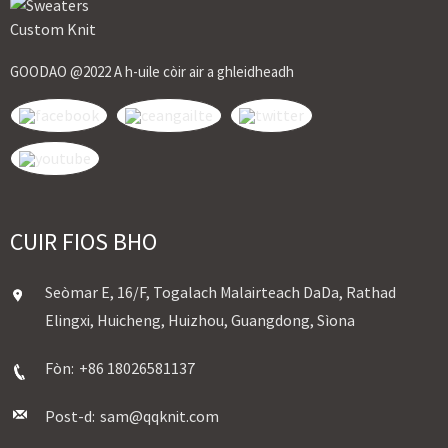
GOODAO @2022 A h-uile còir air a ghleidheadh
CUIR FIOS BHO
Seòmar E, 16/F, Togalach Malairteach DaDa, Rathad
Elingxi, Huicheng, Huizhou, Guangdong, Sìona
Fòn:
+86 18026581137
Post-d:
sam@qqknit.com