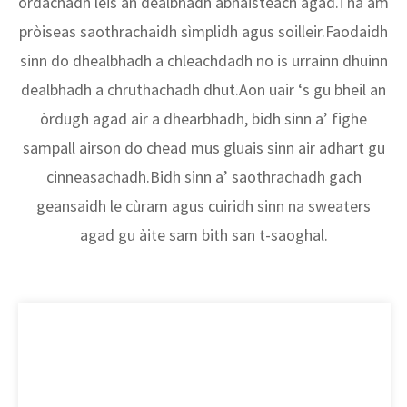
òrdachadh leis an dealbhadh àbhaisteach agad.Tha am
pròiseas saothrachaidh sìmplidh agus soilleir.Faodaidh
sinn do dhealbhadh a chleachdadh no is urrainn dhuinn
dealbhadh a chruthachadh dhut.Aon uair ‘s gu bheil an
òrdugh agad air a dhearbhadh, bidh sinn a’ fighe
sampall airson do chead mus gluais sinn air adhart gu
cinneasachadh.Bidh sinn a’ saothrachadh gach
geansaidh le cùram agus cuiridh sinn na sweaters
agad gu àite sam bith san t-saoghal.