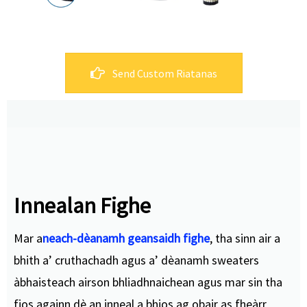
Send Custom Riatanas
Innealan Fighe
Mar a
neach-dèanamh geansaidh fighe
, tha sinn air a
bhith a’ cruthachadh agus a’ dèanamh sweaters
àbhaisteach airson bhliadhnaichean agus mar sin tha
fios againn dè an inneal a bhios ag obair as fheàrr