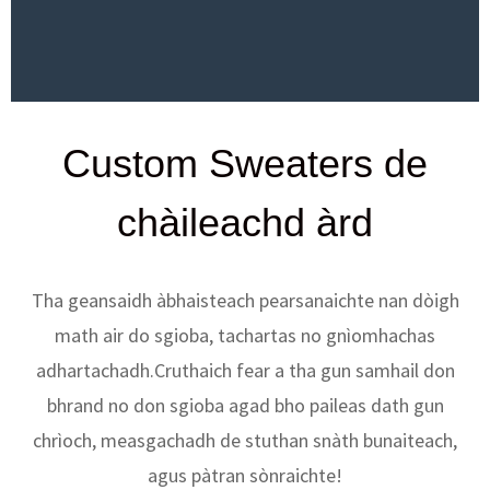
Custom Sweaters de
chàileachd àrd
Tha geansaidh àbhaisteach pearsanaichte nan dòigh
math air do sgioba, tachartas no gnìomhachas
adhartachadh.Cruthaich fear a tha gun samhail don
bhrand no don sgioba agad bho paileas dath gun
chrìoch, measgachadh de stuthan snàth bunaiteach,
agus pàtran sònraichte!