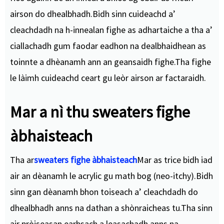
airson do dhealbhadh.Bidh sinn cuideachd a’
cleachdadh na h-innealan fighe as adhartaiche a tha a’
ciallachadh gum faodar eadhon na dealbhaidhean as
toinnte a dhèanamh ann an geansaidh fighe.Tha fighe
le làimh cuideachd ceart gu leòr airson ar factaraidh.
Mar a nì thu sweaters fighe
àbhaisteach
Tha ar
sweaters fighe àbhaisteach
Mar as trice bidh iad
air an dèanamh le acrylic gu math bog (neo-itchy).Bidh
sinn gan dèanamh bhon toiseach a’ cleachdadh do
dhealbhadh anns na dathan a shònraicheas tu.Tha sinn
air pròiseasan earbsach a leasachadh anns na