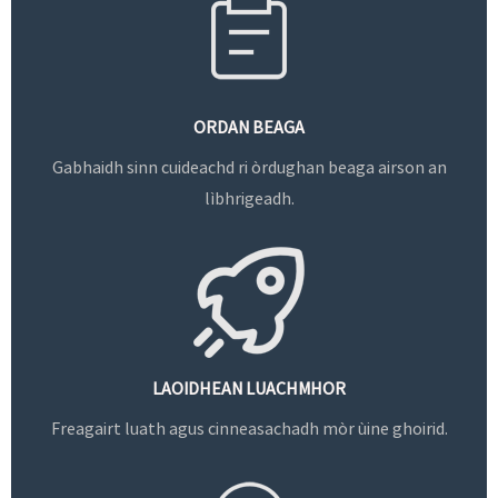
ORDAN BEAGA
Gabhaidh sinn cuideachd ri òrdughan beaga airson an
lìbhrigeadh.
LAOIDHEAN LUACHMHOR
Freagairt luath agus cinneasachadh mòr ùine ghoirid.