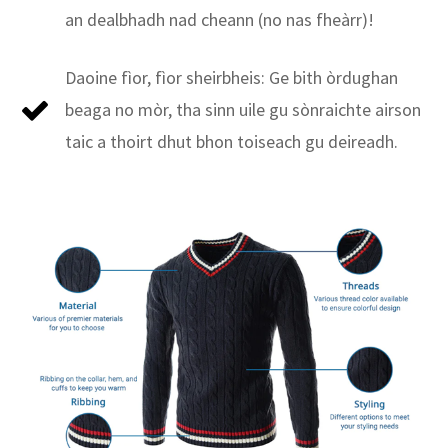
an dealbhadh nad cheann (no nas fheàrr)!
Daoine fìor, fìor sheirbheis: Ge bith òrdughan
beaga no mòr, tha sinn uile gu sònraichte airson
taic a thoirt dhut bhon toiseach gu deireadh.