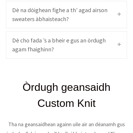
Dè na dòighean fighe a th’ agad airson
sweaters àbhaisteach?
Dè cho fada ’s a bheir e gus an òrdugh
agam fhaighinn?
Òrdugh geansaidh
Custom Knit
Tha na geansaidhean againn uile air an dèanamh gus