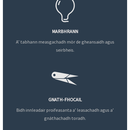
MARBHRANN
A’ tabhann measgachadh mòr de gheansaidh agus
seirbheis.
GNATH-FHOCAIL
Bidh innleadair proifeasanta a’ leasachadh agus a’
gnàthachadh toradh.