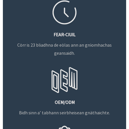
FEAR-CIUIL
Còrr is 23 bliadhna de eòlas ann an gnìomhachas
geansaidh.
OEM/ODM
Bidh sinn a’ tabhann seirbheisean gnàthaichte.