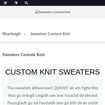
Dhachaigh
Sweaters Custom Knit
Sweaters Custom Knit
CUSTOM KNIT SWEATERS
Tha sweaters àbhaisteach QQKNIT air am fighe bho
thùs gu òrdugh.Leigidh seo leat tùsachd do bhrand
fhuasgladh gu tur.Faodaidh sinn ge bith dè an snàth