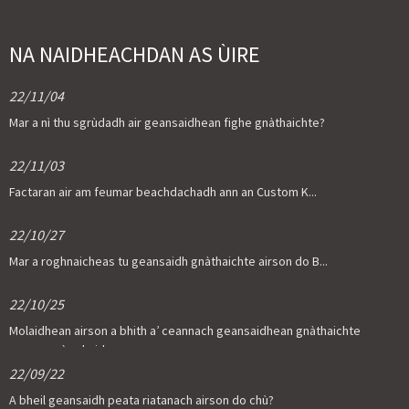
NA NAIDHEACHDAN AS ÙIRE
22/11/04
Mar a nì thu sgrùdadh air geansaidhean fighe gnàthaichte?
22/11/03
Factaran air am feumar beachdachadh ann an Custom K...
22/10/27
Mar a roghnaicheas tu geansaidh gnàthaichte airson do B...
22/10/25
Molaidhean airson a bhith a’ ceannach geansaidhean gnàthaichte
ann am mòr-chuid
22/09/22
A bheil geansaidh peata riatanach airson do chù?