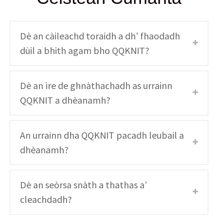
Dè an càileachd toraidh a dh’ fhaodadh
dùil a bhith agam bho QQKNIT?
Dè an ìre de ghnàthachadh as urrainn
QQKNIT a dhèanamh?
An urrainn dha QQKNIT pacadh leubail a
dhèanamh?
Dè an seòrsa snàth a thathas a’
cleachdadh?