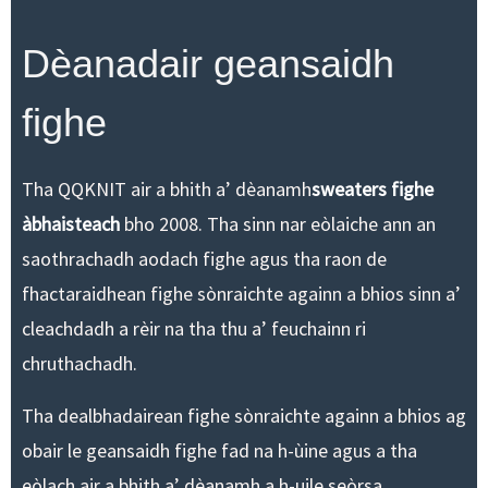
Dèanadair geansaidh
fighe
Tha QQKNIT air a bhith a’ dèanamh
sweaters fighe
àbhaisteach
bho 2008. Tha sinn nar eòlaiche ann an
saothrachadh aodach fighe agus tha raon de
fhactaraidhean fighe sònraichte againn a bhios sinn a’
cleachdadh a rèir na tha thu a’ feuchainn ri
chruthachadh.
Tha dealbhadairean fighe sònraichte againn a bhios ag
obair le geansaidh fighe fad na h-ùine agus a tha
eòlach air a bhith a’ dèanamh a h-uile seòrsa