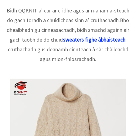
Bidh QQKNIT a’ cur ar cridhe agus ar n-anam a-steach
do gach toradh a chuidicheas sinn a’ cruthachadh.Bho
dhealbhadh gu cinneasachadh, bidh smachd againn air
gach taobh de do chuid
sweaters fighe àbhaisteach
'
cruthachadh gus dèanamh cinnteach à sàr chàileachd
agus mion-fhiosrachadh.