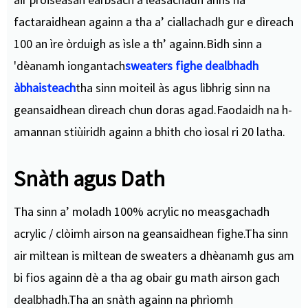
factaraidhean againn a tha a’ ciallachadh gur e dìreach
100 an ìre òrduigh as ìsle a th’ againn.Bidh sinn a
'dèanamh iongantach
sweaters fighe dealbhadh
àbhaisteach
tha sinn moiteil às agus lìbhrig sinn na
geansaidhean dìreach chun doras agad.Faodaidh na h-
amannan stiùiridh againn a bhith cho ìosal ri 20 latha.
Snàth agus Dath
Tha sinn a’ moladh 100% acrylic no measgachadh
acrylic / clòimh airson na geansaidhean fighe.
Tha sinn
air mìltean is mìltean de sweaters a dhèanamh gus am
bi fios againn dè a tha ag obair gu math airson gach
dealbhadh.Tha an snàth againn na phrìomh