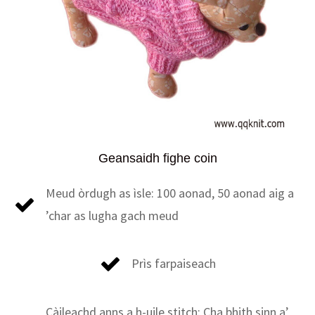
Geansaidh fighe coin
Meud òrdugh as ìsle: 100 aonad, 50 aonad aig a
’char as lugha gach meud
Prìs farpaiseach
Càileachd anns a h-uile stitch: Cha bhith sinn a’