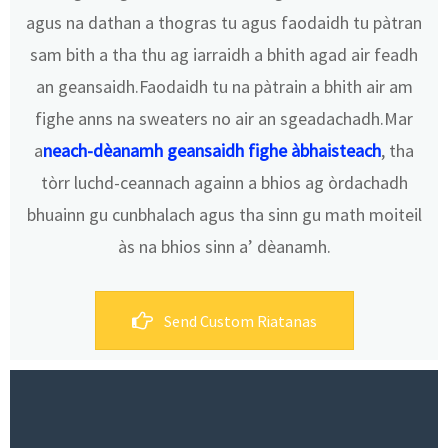
agus na dathan a thogras tu agus faodaidh tu pàtran
sam bith a tha thu ag iarraidh a bhith agad air feadh
an geansaidh.Faodaidh tu na pàtrain a bhith air am
fighe anns na sweaters no air an sgeadachadh.Mar
a
neach-dèanamh geansaidh fighe àbhaisteach
, tha
tòrr luchd-ceannach againn a bhios ag òrdachadh
bhuainn gu cunbhalach agus tha sinn gu math moiteil
às na bhios sinn a’ dèanamh.
Send Custom Riatanas