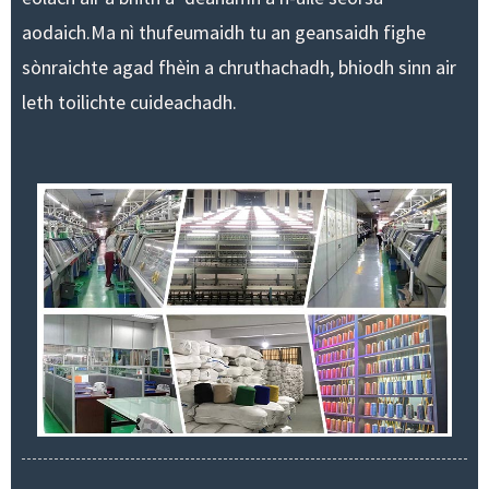
aodaich.Ma nì thu
feumaidh tu an geansaidh fighe
sònraichte agad fhèin a chruthachadh
, bhiodh sinn air
leth toilichte cuideachadh.