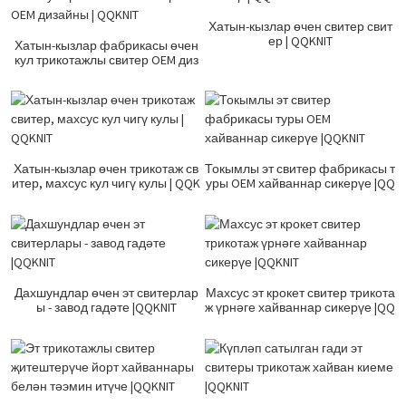
Хатын-кызлар өчен свитер свит
ер | QQKNIT
Хатын-кызлар фабрикасы өчен
кул трикотажлы свитер OEM диз
айны | QQKNIT
Хатын-кызлар өчен трикотаж св
Токымлы эт свитер фабрикасы т
итер, махсус кул чигү кулы | QQK
уры OEM хайваннар сикерүе |QQ
NIT
KNIT
Дахшундлар өчен эт свитерлар
Махсус эт крокет свитер трикота
ы - завод гадәте |QQKNIT
ж үрнәге хайваннар сикерүе |QQ
KNIT