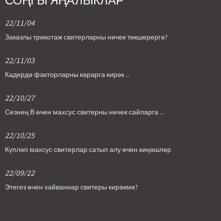
СОҢГЫ ЯҢАЛЫКЛАР
22/11/04
Заказлы трикотаж свитерларны ничек тикшерергә?
22/11/03
Кадердә факторларны карарга кирәк ...
22/10/27
Сезнең В өчен махсус свитерны ничек сайларга ...
22/10/25
Күпләп махсус свитерлар сатып алу өчен киңәшләр
22/09/22
Этегез өчен хайваннар свитеры кирәкме?