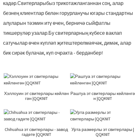
кадәр.Свитерларыбыз трикотажланганнан соң, алар
безнең клиентлар белән горурланучы югары стандартны
алуларын тәэмин итү өчен, берничә сыйфатлы
тикшерүләр узалар.Бу свитерларның күбесе ваклап
сатучылар өчен күпләп җитештерелмәячәк, димәк, алар
бик сирәк булачак, күп очракта - бердәнбер!
Хэллоуин эт свитерлары көйлән
Раштуа эт свитерлары көйләнгә
гән |QQKNIT
н |QQKNIT
Chihuahua эт свитерлары - завод
Урта размерлы эт свитерлары |
гадәте |QQKNIT
QQKNIT