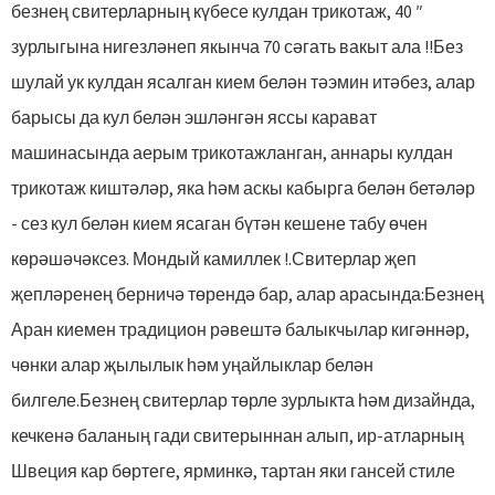
безнең свитерларның күбесе кулдан трикотаж, 40 ″
зурлыгына нигезләнеп якынча 70 сәгать вакыт ала !!Без
шулай ук ​​кулдан ясалган кием белән тәэмин итәбез, алар
барысы да кул белән эшләнгән яссы карават
машинасында аерым трикотажланган, аннары кулдан
трикотаж киштәләр, яка һәм аскы кабырга белән бетәләр
- сез кул белән кием ясаган бүтән кешене табу өчен
көрәшәчәксез. Мондый камиллек !.Свитерлар җеп
җепләренең берничә төрендә бар, алар арасында:Безнең
Аран киемен традицион рәвештә балыкчылар кигәннәр,
чөнки алар җылылык һәм уңайлыклар белән
билгеле.Безнең свитерлар төрле зурлыкта һәм дизайнда,
кечкенә баланың гади свитерыннан алып, ир-атларның
Швеция кар бөртеге, ярминкә, тартан яки гансей стиле