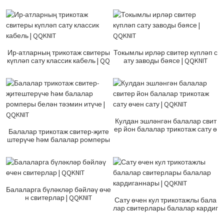
Ир-атларның трикотаж свитеры
Токымлы ирләр свитер күпләп с
күпләп сату классик кабель | QQ
ату заводы бәясе | QQKNIT
KNIT
Кулдан эшләнгән балалар свит
ер йон балалар трикотаж сату ө
Балалар трикотаж свитер-җите
чен сату | QQKNIT
штерүче һәм балалар ромперы
белән тәэмин итүче | QQKNIT
Балаларга бүләкләр бәйләү өче
н свитерлар | QQKNIT
Сату өчен кул трикотажлы бала
лар свитерлары балалар кардиг
аннары | QQKNIT