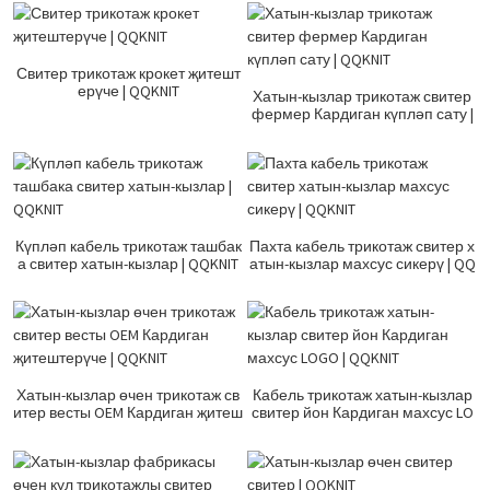
Свитер трикотаж крокет җитешт
ерүче | QQKNIT
Хатын-кызлар трикотаж свитер
фермер Кардиган күпләп сату |
QQKNIT
Күпләп кабель трикотаж ташбак
Пахта кабель трикотаж свитер х
а свитер хатын-кызлар | QQKNIT
атын-кызлар махсус сикерү | QQ
KNIT
Хатын-кызлар өчен трикотаж св
Кабель трикотаж хатын-кызлар
итер весты OEM Кардиган җитеш
свитер йон Кардиган махсус LO
терүче | QQKNIT
GO | QQKNIT