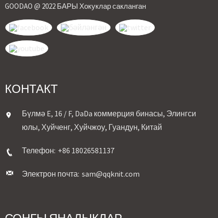
GOODAO @ 2022 БАРЫ Хокуклар сакланган
КОНТАКТ
Бүлмә E, 16 / F, DaDa коммерция бинасы, Элингси
юлы, Хуйченг, Хуйчжоу, Гуандун, Китай
Телефон:
+86 18026581137
Электрон почта:
sam@qqknit.com