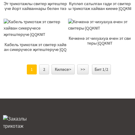
Эт трикотажлы свитер җитештер
Күпләп сатылган гади эт свитер
үче йорт хайваннары белән тәэ
ы трикотаж хайван киеме |QQKNI
мин итүче |QQKNIT
T
Кечкенә эт чихуахуа өчен эт сви
теры |QQKNIT
Кабель трикотаж эт свитер хайв
ан сикерүчесе җитештерүче |QQ
KNIT
1
2
Киләсе>
>>
Бит 1/2