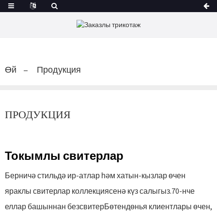
Өй
Продукция
ПРОДУКЦИЯ
Токымлы свитерлар
Берничә стильдә ир-атлар һәм хатын-кызлар өчен
яраклы свитерлар коллекциясенә күз салыгыз.70-нче
еллар башыннан без
свитер
Бөтендөнья клиентлары өчен,